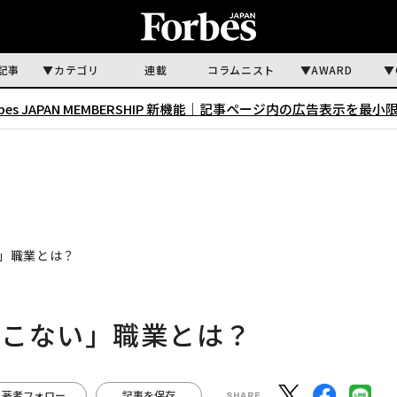
記事
カテゴリ
連載
コラムニスト
AWARD
rbes JAPAN MEMBERSHIP 新機能｜
記事ページ内の広告表示を最小
」職業とは？
てこない」職業とは？
著者フォロー
記事を保存