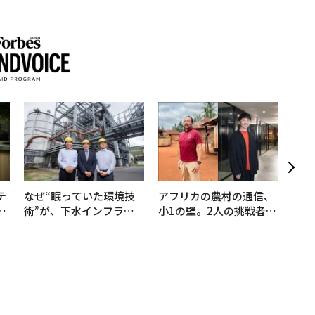
革新
─レ
Sに
R」
テ
なぜ“眠っていた環境技
アフリカの農村の通信、
レ
術”が、下水インフラを
小1の壁。2人の挑戦者が
世
変えたのか──産総研×
手にした「次なる武器」
月島JFEアクアソリュー
ションの10年