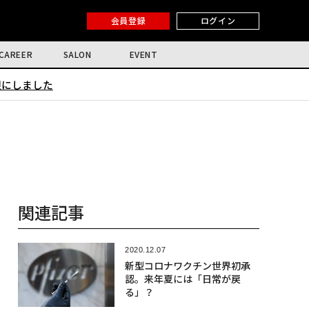
会員登録
ログイン
CAREER
SALON
EVENT
限にしました
関連記事
2020.12.07
新型コロナワクチン世界初承
認。来年夏には「日常が戻
る」？