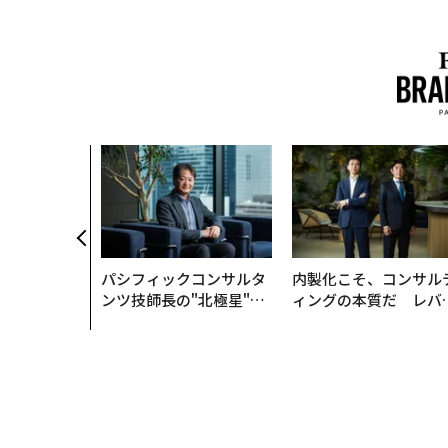
パシフィックコンサルタ
内製化こそ、コンサル
ンツ技師長の"北極星"。
ィングの本質だ レバ
災害への無力感を乗り越
ジーズが実践する、次
え見つけた、防災一筋20
代ファームの全貌
年の答え