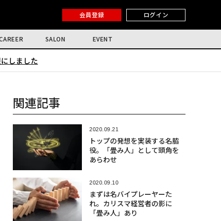
会員登録
ログイン
CAREER
SALON
EVENT
限にしました
関連記事
2020.09.21
トップの発想を実装する名脇
役。「畳み人」として頭角を
あらわせ
2020.09.10
まずは名バイプレーヤーた
れ。カリスマ経営者の影に
「畳み人」あり