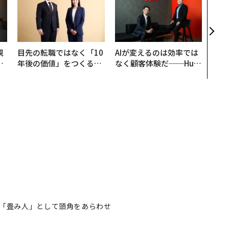
パシ
本の
編）
規
目先の転職ではなく「10
AIが変えるのは効率では
実
年後の価値」をつくる─
なく顧客体験だ──Hub
動
─アサインの長期伴走型
Spot Japanが語る「Gr
モ
支援とは
ow Better」な組織のつ
くり方
「畳み人」として頭角をあらわせ