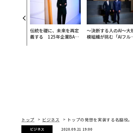
伝統を礎に、未来を再定
〜決断する人のAI〜大
義する 125年企業BAT
模組織が挑む「AIフル
が挑むスモークレスな未
装」“使う”企業から“
来
く”企業へ【NTTドコ
ビジネス×PwC】
トップ
ビジネス
トップの発想を実装する名脇役。
ビジネス
2020.09.21 19:00