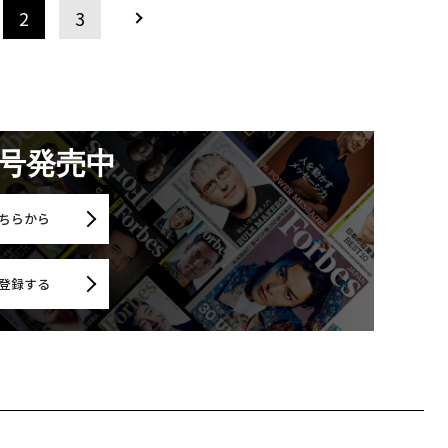
2
3
月号発売中
ちらから
登録する