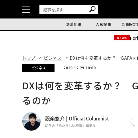
新着記事
人気記事
会員限定
Fo
NEWS
トップ
ビジネス
DXは何を変革するか？ GAFA
ビジネス
2020.12.29 10:00
DXは何を変革するか？ G
るのか
設楽悠介 | Official Columnist
幻冬舎「あたらしい経済」編集長