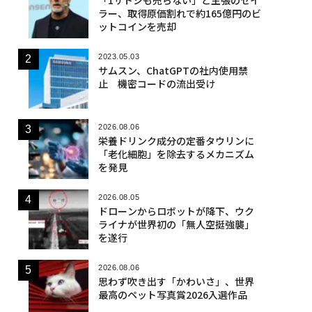
ラー、取得原価割れで約165億円のビ
ットコインを売却
2023.05.03
サムスン、ChatGPTの社内使用禁
止 機密コードの流出受け
2026.08.06
栄養ドリンク成分の定番タウリンに
「老化細胞」を除去するメカニズム
を発見
2026.08.05
ドローンからロボットが降下、ウク
ライナが世界初の「無人空挺強襲」
を遂行
2026.08.06
思わず吹き出す「かわいさ」、世界
最高のペット写真賞2026入選作品