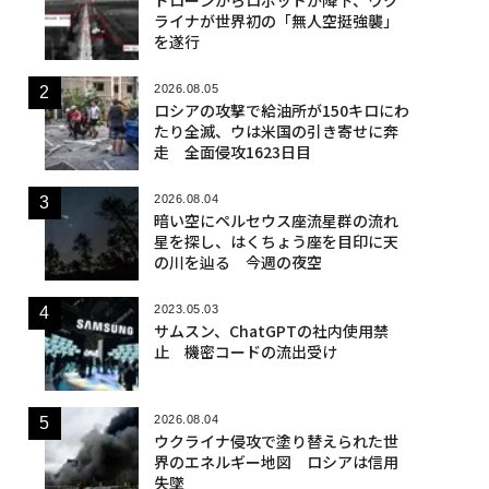
ライナが世界初の「無人空挺強襲」
を遂行
2026.08.05
ロシアの攻撃で給油所が150キロにわ
たり全滅、ウは米国の引き寄せに奔
走 全面侵攻1623日目
2026.08.04
暗い空にペルセウス座流星群の流れ
星を探し、はくちょう座を目印に天
の川を辿る 今週の夜空
2023.05.03
サムスン、ChatGPTの社内使用禁
止 機密コードの流出受け
2026.08.04
ウクライナ侵攻で塗り替えられた世
界のエネルギー地図 ロシアは信用
失墜