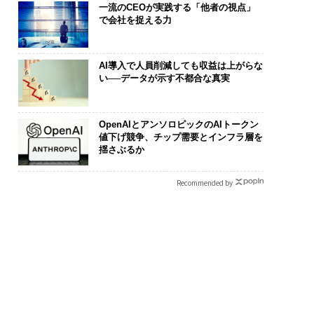
一流のCEOが実践する「他者の視点」
で会社を捉える力
AI導入で人員削減しても収益は上がらな
い──データが示す不都合な真実
OpenAIとアンソロピックのAIトークン
値下げ競争、チップ需要とインフラ層を
揺さぶるか
Recommended by