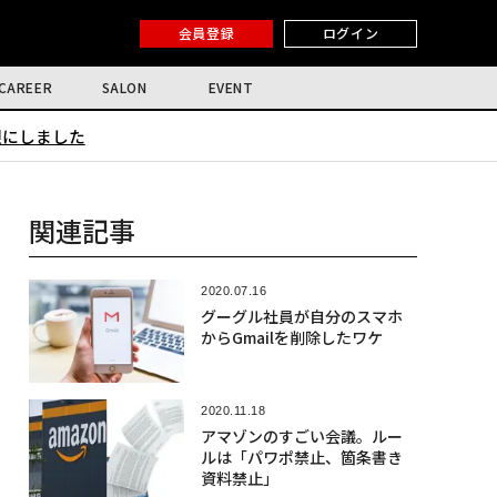
会員登録
ログイン
CAREER
SALON
EVENT
限にしました
関連記事
2020.07.16
グーグル社員が自分のスマホ
からGmailを削除したワケ
2020.11.18
アマゾンのすごい会議。ルー
ルは「パワポ禁止、箇条書き
資料禁止」