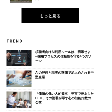
もっと見る
TREND
求職者向けAI利用ルールは、明示せよ─
─採用プロセスの信頼性を守る4つのゾ
ーン
AIの理想と現実の狭間で足止めされる中
堅企業
「価値の低い人的資本」発言で炎上した
CEO、その謝罪が示す心の知能指数の
欠落