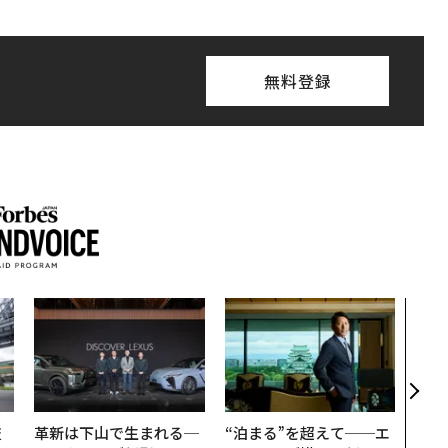
無料登録
〜決
模組
装」
く”
ビジ
技
革新は下山で生まれる─
“泊まる”を超えて──エ