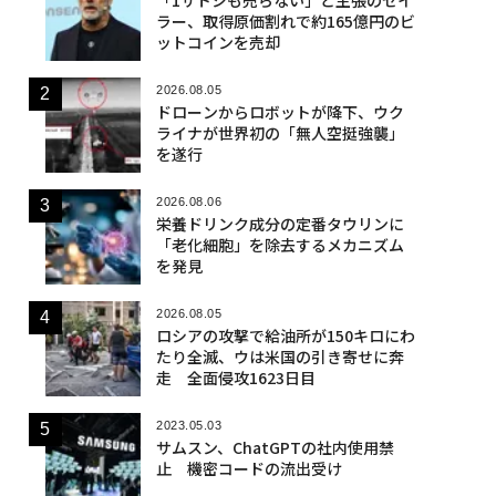
ラー、取得原価割れで約165億円のビ
ットコインを売却
2026.08.05
ドローンからロボットが降下、ウク
ライナが世界初の「無人空挺強襲」
を遂行
2026.08.06
栄養ドリンク成分の定番タウリンに
「老化細胞」を除去するメカニズム
を発見
2026.08.05
ロシアの攻撃で給油所が150キロにわ
たり全滅、ウは米国の引き寄せに奔
走 全面侵攻1623日目
2023.05.03
サムスン、ChatGPTの社内使用禁
止 機密コードの流出受け