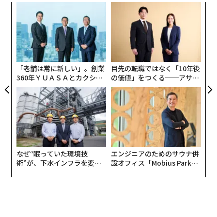
るか
パ
、く
技
無
〈7
防
ャ
ト
リア
「老舗は常に新しい」。創業
目先の転職ではなく「10年後
UM
360年ＹＵＡＳＡとカクシン
の価値」をつくる──アサイ
CEO田尻望が語る、AIを超え
ンの長期伴走型支援とは
る人の価値
なぜ“眠っていた環境技
エンジニアのためのサウナ併
術”が、下水インフラを変え
設オフィス「Mobius Park」
たのか──産総研×月島JFE
がオープン──タマディック
アクアソリューションの10年
が健康経営を徹底する理由