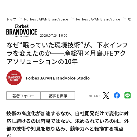
トップ
Forbes JAPAN BrandVoice
Forbes JAPAN BrandVoice
なぜ
2026.07.24 16:00
なぜ“眠っていた環境技術”が、下水インフ
ラを変えたのか──産総研×月島JFEアク
アソリューションの10年
Forbes JAPAN BrandVoice Studio
著者フォロー
記事を保存
技術の高度化が加速するなか、自社開発だけで変化に対
応し続けるのは容易ではない。求められているのは、外
部の技術や知見を取り込み、競争力へと転換する視点
だ。