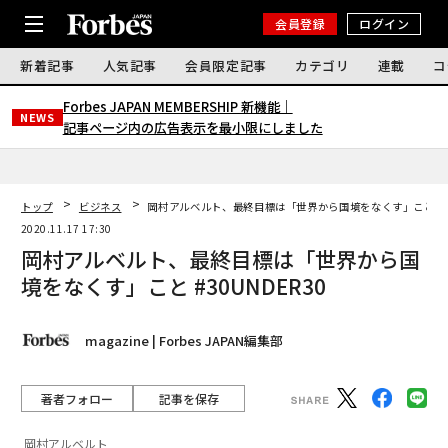
会員登録
ログイン
新着記事
人気記事
会員限定記事
カテゴリ
連載
コ
Forbes JAPAN MEMBERSHIP 新機能｜
NEWS
記事ページ内の広告表示を最小限にしました
トップ
ビジネス
岡村アルベルト、最終目標は「世界から国境をなくす」こと #30
2020.11.17 17:30
岡村アルベルト、最終目標は「世界から国
境をなくす」こと #30UNDER30
magazine | Forbes JAPAN編集部
著者フォロー
記事を保存
岡村アルベルト