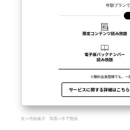
文＝丹由美子 写真＝木下智央