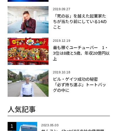
2019.09.27
「死の谷」を越えた起業家た
ちが当たり前にしている14の
こと
2019.12.19
最も稼ぐユーチューバー 1・
3位は8歳と5歳、年収20億円以
上
2019.10.18
ビル・ゲイツ成功の秘密
「必ず持ち運ぶ」トートバッ
グの中に
人気記事
2023.05.03
サムスン、ChatGPTの社内使用禁