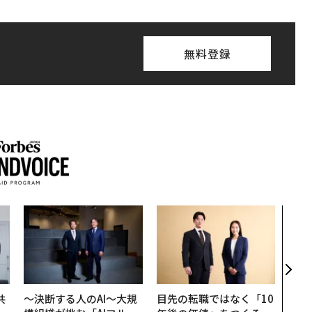
無料登録
パシ
ンツ
災害
え見
年の
共
〜決断する人のAI〜大規
目先の転職ではなく「10