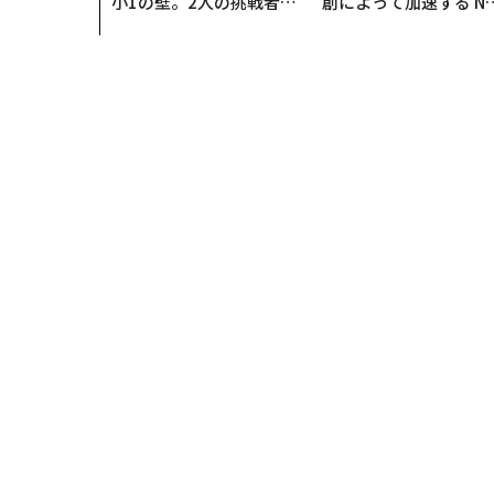
小1の壁。2人の挑戦者が
創によって加速する N
手にした「次なる武器」
QAIN JAPAN 特別座談
トップ
エンタメ・スポーツ
なぜHIKAKINは「好
エンタメ・スポーツ
2020.10.21 13:30
なぜHIKAKINは「好
#30UNDER30