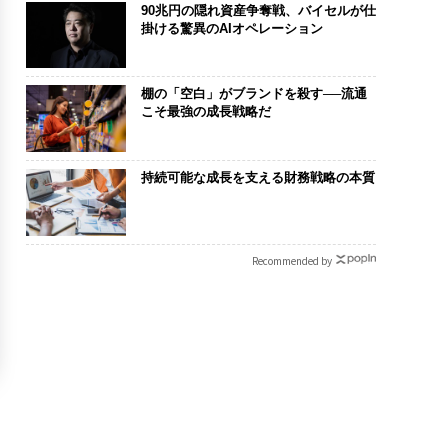
90兆円の隠れ資産争奪戦、バイセルが仕
掛ける驚異のAIオペレーション
棚の「空白」がブランドを殺す──流通
こそ最強の成長戦略だ
持続可能な成長を支える財務戦略の本質
Recommended by