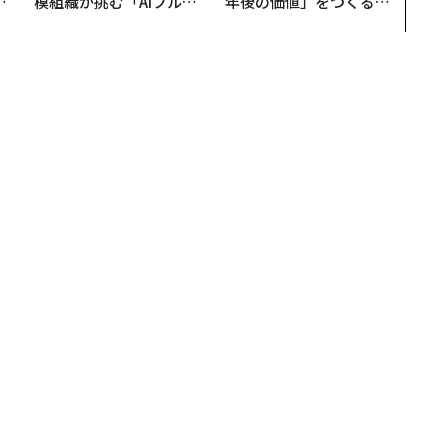
OR
模組織が挑む「AIフル実
年後の価値」をつくる─
会
装」“使う”企業から“動
─アサインの長期伴走型
く”企業へ【NTTドコモ
支援とは
ビジネス×PwC】
きなことを仕事に」できたのか？ #30UNDER30
きなことを仕事に」できたのか？