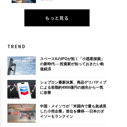
もっと見る
TREND
スペースXのIPOが拓く「小惑星採掘」
の新時代──投資家が知っておきたい軌
道経済
シェブロン最新決算、商品デリバティブ
による前期約4900億円の損失から一気
に改善
中国・メイソウが「米国内で最も急成長
した小売企業」首位を獲得──日本のダ
イソーもランクイン