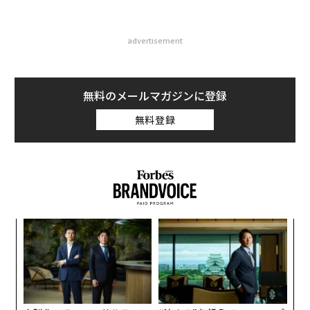
advertisement
無料のメールマガジンに登録
無料登録
ンツ
伝
への
る
た、
モ
なく
革
Ja
ク
er」
た「