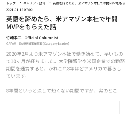
が私の仕事です。
トップ
キャリア・教育
英語を諦めたら、米アマゾン本社で年間MVPをもらえた
2021.01.12 07:00
市場はアメリカなので、当然、消費者、取引先メーカ
英語を諦めたら、米アマゾン本社で年間
ー、社内スタッフとのコミュニケーションは英語で行い
MVPをもらえた話
ます。
竹崎孝二 | Official Columnist
GAFAM 欧州統括事業部長(Category Leader)
もともと英語のコミュニケーションに課題があるなか
で、物理的に離れていながら、かつ顔が見えにくい状況
2020年2月より米アマゾン本社で働き始めて、早いもの
におかれ、一からコミュニケーションや仕事の進め方を
で10ヶ月が経ちました。大学院留学や米国企業での勤務
見直さざるをえなくなりました。「できない」を前提と
期間を通算すると、かれこれ8年ほどアメリカで暮らし
した思考や行動に切り替えたのです。
ています。
まず、“Concise（簡潔さ）であること”を意識して、使
8年間というと決して短くない期間ですが、実のとこ
う単語を制限し、複雑な文法は使わずに、短いセンテン
ろ、理想とする英語力が伴わないことにずっとコンプレ
スで話すようにしました。同じ時間にネイティブが話す
ックスを感じてきました。
量のおそらく3分の1程度しか話していませんが、その
分、余計な飾り付けがなくなり、端的に本質を伝えられ
しかし、2020年6月に米アマゾン本社にて数百人規模の
るようになりました。
屈強なビジネス戦士たちのなかで、図らずも年間MVPを