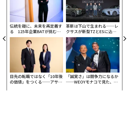
超え
ト
「できない」を前提にする
A
リア
顧客
UM
pa
な
これまでを振り返ると、英語が話せるようになりたい一
伝統を礎に、未来を再定義す
革新は下山で生まれる──レ
心で、時間を見つけては発音教室に通い、通勤時間には
る 125年企業BATが挑むス
クサスが新型TZとESに込め
英単語を聞き、家では海外ドラマを見るなど、それなり
モークレスな未来
た「DISCOVER」の哲学
に努力を続けてきました。しかし、不要な見栄やプライ
ドが邪魔をして、日々の生活では空回りを続けていたよ
うに思います。
転機となったのは、現職へ着任してすぐの頃。コロナの
目先の転職ではなく「10年後
「誠実さ」は競争力になるか
影響で、完全リモートワークへ強制的に切り替えなくて
の価値」をつくる──アサイ
──WEOYモナコで見た、く
はいけなくなりました。
ンの長期伴走型支援とは
ら寿司の経営哲学
私が所属するスポーツ事業部では、主にフィットネスな
どスポーツ用品を取り扱っています。アメリカの消費者
にニーズのある商品を、アマゾン上で簡単かつ手頃な価
格でお求めいただけるよう、メーカー各社と取引するの