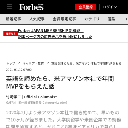
会員登録
ログイン
新着記事
人気記事
会員限定記事
カテゴリ
連載
コ
Forbes JAPAN MEMBERSHIP 新機能｜
NEWS
記事ページ内の広告表示を最小限にしました
トップ
キャリア・教育
英語を諦めたら、米アマゾン本社で年間MVPをもらえた
2021.01.12 07:00
英語を諦めたら、米アマゾン本社で年間
MVPをもらえた話
竹崎孝二 | Official Columnist
GAFAM 欧州統括事業部長(Category Leader)
2020年2月より米アマゾン本社で働き始めて、早いもの
で10ヶ月が経ちました。大学院留学や米国企業での勤務
期間を通算すると、かれこれ8年ほどアメリカで暮らし