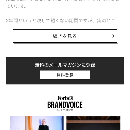
ています。
8年間というと決して短くない期間ですが、実のとこ
ろ、理想とする英語力が伴わないことにずっとコンプレ
ックスを感じてきました。
続きを見る
しかし、2020年6月に米アマゾン本社にて数百人規模の
屈強なビジネス戦士たちのなかで、図らずも年間MVPを
受賞しました。今振り返ると、英語にコンプレックスを
無料のメールマガジンに登録
感じるなかでMVPを受賞できたのは、「英語を諦めたか
無料登録
ら」だと感じています。つまり、自分の弱点を受け入れ
たことで肩の力が抜け、自然体で振る舞えるようになっ
たことが大きく寄与していると思うのです。
そこで今回は、私の経験をもとに、できないことや苦手
なこととの向き合い方や思考の転換法をお伝えします。
創業
〈7
シン
ャ