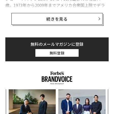
歳。1973年から2009年までアメリカ合衆国上院でデラ
ウェア州の代表を務め、オバマ政権下では第47代アメリ
カ合衆国副大統領を務めた経歴を持っている。
続きを見る
今一番の時の人であるバイデン氏だが、愛車はなんと50
年以上前のコルベットだという。
無料のメールマガジンに登録
自動車専門情報サイト「
MOBY（モビー）
」から以下転
無料登録
載する。
ジョー・バイデン氏が大統領選挙に出馬したのは、今回
が初めてではない。最初に出馬を表明したのは2004年の
大統領選。この時は最終的に断念しているが、2008年の
大統領選には2度目となる出馬を表明。当時はバラク・
ア
の
オバマ氏とヒラリー・クリントン氏の全面対決という情
た
勢だったため、撤退している。
〜
織