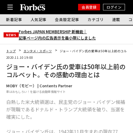
会員登録
ログイン
新着記事
人気記事
会員限定記事
カテゴリ
連載
コ
Forbes JAPAN MEMBERSHIP 新機能｜
NEWS
記事ページ内の広告表示を最小限にしました
トップ
エンタメ・スポーツ
ジョー・バイデン氏の愛車は50年以上前のコルベ
2020.11.10 19:00
ジョー・バイデン氏の愛車は50年以上前の
コルベット。その感動の理由とは
MOBY（モビー） | Contents Partner
車はおもしろい！を届ける自動車情報サイト
白熱した米大統領選は、民主党のジョー・バイデン候補
が現職であるドナルド・トランプ大統領を破り、当選を
確実にした。
ジョー・バイデン氏は、1942年11月生まれの現在77