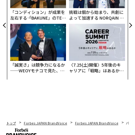
う
T
ジョー・バイデン氏の愛車は？
「コンディション」が成果を
挑戦は個から始まり、共創に
左右する――「BAKUNE」のTEN
よって加速する NORQAIN JA
TIALが支える「挑戦者の明
PAN 特別座談会
バイデン氏の愛車はシボレー コルベットというアメリカ
日」
車で、バイデン氏自身、かなりのコルベット通であるこ
とが知られている。アメリカの自動車文化における中心
地であるイェール大学での卒業式にて、コルベットに対
する愛をスピーチしたエピソードは有名だ。
「誠実さ」は競争力になるか
〈7.25(土)開催〉5年後のキ
──WEOYモナコで見た、く
ャリアに「戦略」はあるか。
ら寿司の経営哲学
トップエグゼクティブのキャ
リアに触れる1日│CAREER S
UMMIT 2026
トップ
Forbes JAPAN BrandVoice
Forbes JAPAN BrandVoice
パシ