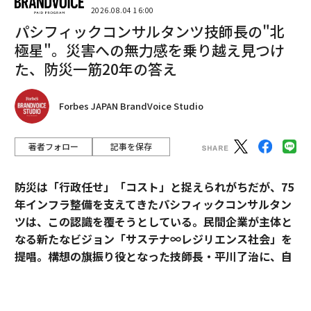
2026.08.04 16:00
パシフィックコンサルタンツ技師長の"北
極星"。災害への無力感を乗り越え見つけ
た、防災一筋20年の答え
getty Images
Forbes JAPAN BrandVoice Studio
スピーチでは、「ポルシェ 911よりコルベットの方が優
れている」、「コルベットはより速く、コーナー性能も
ある」などの発言をしたことにより、一部メディアから
著者フォロー
記事を保存
批判を浴びる結果に。バイデン氏はそれほどまでにコル
ベットに対して入れ込んでいるようだ。
防災は「行政任せ」「コスト」と捉えられがちだが、75
年インフラ整備を支えてきたパシフィックコンサルタン
ツは、この認識を覆そうとしている。民間企業が主体と
特別な人との思い出が詰まった、「C2コルベッ
なる新たなビジョン「サステナ∞レジリエンス社会」を
ト」
提唱。構想の旗振り役となった技師長・平川了治に、自
身の思いと共に、ビジョンの要諦を聞いた。
バイデン氏はコルベットを運転しながら「私は運転する
ことが好きで、かなり優れたドライバーだと思ってい