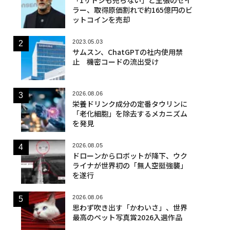
ラー、取得原価割れで約165億円のビ
ットコインを売却
2023.05.03
サムスン、ChatGPTの社内使用禁
止 機密コードの流出受け
2026.08.06
栄養ドリンク成分の定番タウリンに
「老化細胞」を除去するメカニズム
を発見
2026.08.05
ドローンからロボットが降下、ウク
ライナが世界初の「無人空挺強襲」
を遂行
2026.08.06
思わず吹き出す「かわいさ」、世界
最高のペット写真賞2026入選作品