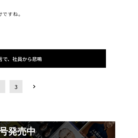
けですね。
言で、社員から悲鳴
2
3
月号発売中