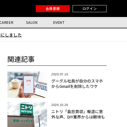
会員登録
ログイン
CAREER
SALON
EVENT
限にしました
関連記事
2020.07.16
グーグル社員が自分のスマホ
からGmailを削除したワケ
2020.10.26
ニトリ「島忠買収」報道に意
外な声、DIY業界からは期待も