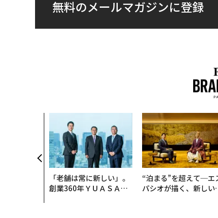
無料のメールマガジンに登録
「老舗は常に新しい」。
“泊まる”を超えて─エ
創業360年ＹＵＡＳＡと
パシオが描く、新しい
カクシンCEO田尻望が語
本のラグジュアリー（
る、AIを超える人の価値
編）