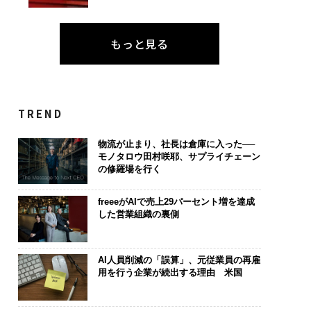
もっと見る
TREND
物流が止まり、社長は倉庫に入った──
モノタロウ田村咲耶、サプライチェーン
の修羅場を行く
freeeがAIで売上29パーセント増を達成
した営業組織の裏側
AI人員削減の「誤算」、元従業員の再雇
用を行う企業が続出する理由 米国