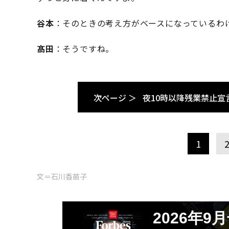
谷本
：そのときの考え方がベースになっているわ
髙田
：そうですね。
次ページ ＞
夜10時以降残業禁止宣
1
文＝石川香苗子
2026年9