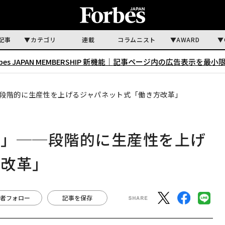
記事
カテゴリ
連載
コラムニスト
AWARD
rbes JAPAN MEMBERSHIP 新機能｜
記事ページ内の広告表示を最小
段階的に生産性を上げるジャパネット式「働き方改革」
す」──段階的に生産性を上げ
方改革」
者フォロー
記事を保存