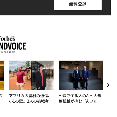
無料登録
伝統
義す
が挑
来
ス
アフリカの農村の通信、
〜決断する人のAI〜大規
日
小1の壁。2人の挑戦者が
模組織が挑む「AIフル実
中
手にした「次なる武器」
装」“使う”企業から“動
く”企業へ【NTTドコモ