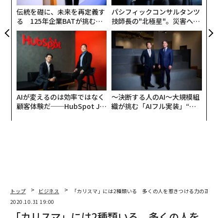
ア
伝統を礎に、未来を再定義す
パシフィックコンサルタンツ
る 125年企業BATが挑むス
技師長の"北極星"。災害への
モークレスな未来
無力感を乗り越え見つけた、
防災一筋20年の答え
AIが変えるのは効率ではなく
〜決断する人のAI〜大規模組
顧客体験だ──HubSpot Ja
織が挑む「AIフル実装」“使
panが語る「Grow Better」
う”企業から“動く”企業へ【N
な組織のつくり方
TTドコモビジネス×PwC】
トップ
ビジネス
「カリスマ」には2種類いる 多くの人を惹きつける力の正体
2020.10.31 19:00
「カリスマ」には2種類いる 多くの人を