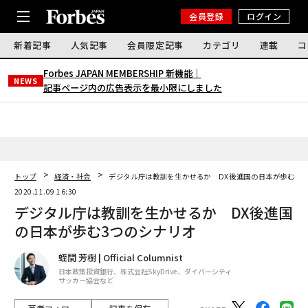
会員登録
ログイン
新着記事
人気記事
会員限定記事
カテゴリ
連載
コ
Forbes JAPAN MEMBERSHIP 新機能｜
NEWS
記事ページ内の広告表示を最小限にしました
トップ
経済・社会
デジタル庁は教訓を生かせるか DX後進国の日本が歩む3つ
2020.11.09 16:30
デジタル庁は教訓を生かせるか DX後進国
の日本が歩む3つのシナリオ
蛭間 芳樹 | Official Columnist
日本政策投資銀行、株式会社SkyDrive、ダイバーシティ
サッカー協会など