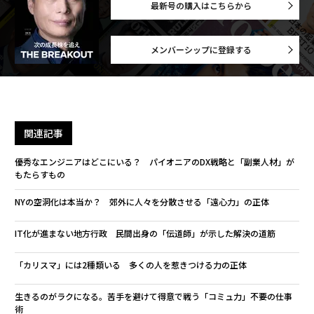
最新号の購入はこちらから
メンバーシップに登録する
関連記事
優秀なエンジニアはどこにいる？ パイオニアのDX戦略と「副業人材」が
もたらすもの
NYの空洞化は本当か？ 郊外に人々を分散させる「遠心力」の正体
IT化が進まない地方行政 民間出身の「伝道師」が示した解決の道筋
「カリスマ」には2種類いる 多くの人を惹きつける力の正体
生きるのがラクになる。苦手を避けて得意で戦う「コミュ力」不要の仕事
術