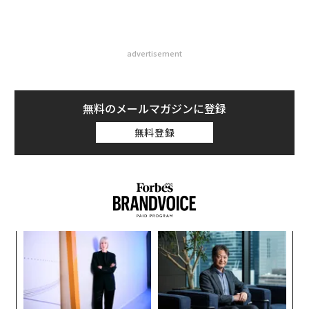
advertisement
無料のメールマガジンに登録
無料登録
“
シ
グ
な
術
た