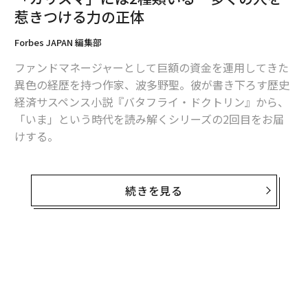
惹きつける力の正体
Forbes JAPAN 編集部
ファンドマネージャーとして巨額の資金を運用してきた
異色の経歴を持つ作家、波多野聖。彼が書き下ろす歴史
経済サスペンス小説『バタフライ・ドクトリン』から、
「いま」という時代を読み解くシリーズの2回目をお届
けする。
今回は、尋常ではない魅力で人々を強力に惹きつける
「カリスマ」について、その正体を解き明かしていく。
続きを見る
どの時代にも、多くの人を惹きつけて離さない、不思議
な魅力を持つ人物が存在する。いわゆる「カリスマ」
だ。
小説「バタフライ・ドクトリン」にも、途轍もないカリ