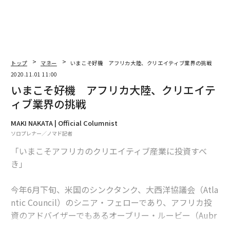
「本当にすごい公務員」は何を実現したのか 圧倒的な成果を生んだ13人
顧客の笑顔だけを頼りに売上4757億円！ 100円ショップ・ダイソーの商売
道
主人公は傍観者。200万再生動画に「超あるある」「信じられない」の声
トップ
マネー
いまこそ好機 アフリカ大陸、クリエイティブ業界の挑戦
2020.11.01 11:00
新型コロナの「感染経路を絶つのは難しくない」 専門家に聞く新常識
いまこそ好機 アフリカ大陸、クリエイテ
ィブ業界の挑戦
MAKI NAKATA | Official Columnist
advertisement
ソロプレナー／ノマド記者
「いまこそアフリカのクリエイティブ産業に投資すべ
き」
今年6月下旬、米国のシンクタンク、大西洋協議会（Atla
ntic Council）のシニア・フェローであり、アフリカ投
資のアドバイザーでもあるオーブリー・ルービー（Aubr
ey Hruby）は、ガーナで投資アドバイザリー会社を経営