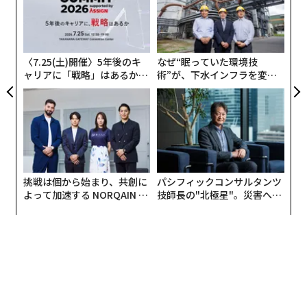
超え
pa
目
ードルが大きい。一方、クリエイティブ業界に特化した
な
の
ファンドの出現、デジタル・コンテンツの市場拡大な
ン
ど、新たな可能性が広がっている。
〈7.25(土)開催〉5年後のキ
なぜ“眠っていた環境技
ャリアに「戦略」はあるか。
術”が、下水インフラを変え
トップエグゼクティブのキャ
たのか──産総研×月島JFE
クリエイティブ産業に特化したファンド
リアに触れる1日│CAREER S
アクアソリューションの10年
UMMIT 2026
近年、クリエイティブ産業における資金調達の可能性が
広がりつつあるようだ。今年1月、アフリカ輸出入銀行
（Afreximbank）は、先の2年間に渡りアフリカの文化・
挑戦は個から始まり、共創に
パシフィックコンサルタンツ
クリエイティブ産業の支援することを目的とした5億ド
よって加速する NORQAIN JA
技師長の"北極星"。災害への
ル（約530億円）規模の融資ファンドを発表。
PAN 特別座談会
無力感を乗り越え見つけた、
防災一筋20年の答え
そのうち、1.9億ドル（約200億円）は、ワックスプリン
ト（ファッション業界ではアフリカン・プリントと呼ば
れる、インドネシアに由来するろうけつ染の模倣から工
業化された布）の製造販売を手がけるリーディング・カ