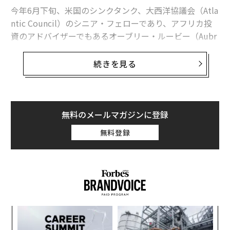
今年6月下旬、米国のシンクタンク、大西洋協議会（Atla
ntic Council）のシニア・フェローであり、アフリカ投
資のアドバイザーでもあるオーブリー・ルービー（Aubr
ey Hruby）は、ガーナで投資アドバイザリー会社を経営
するロベルタ・アナン（Roberta Annan）との共著記事
続きを見る
にて、クリエイティブ産業の最新動向や機会についての
議論を展開した。
2015年のアーンスト・アンド・ヤングによる報告書によ
無料のメールマガジンに登録
ると、アフリカの文化・クリエイティブ産業（Culture a
無料登録
nd creative industries, CCI）は約50万の雇用と、42億ド
ル（約4400億円）の歳入をもたらしたと推定されてい
る。
UNCTADの2018年の報告書による、2015年時点でのク
リエイティブ製品の世界市場は5000億ドル。アフリカの
創業
A
シェアは1%にも満たない。CCIの担い手の多くが、イン
シン
顧客
フォーマル・セクターに属し、資金調達や事業拡大のハ