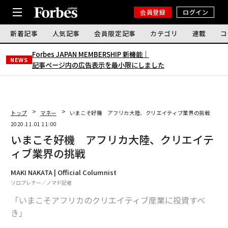
会員登録
ログイン
新着記事
人気記事
会員限定記事
カテゴリ
連載
コ
Forbes JAPAN MEMBERSHIP 新機能｜
NEWS
記事ページ内の広告表示を最小限にしました
トップ
マネー
いまこそ好機 アフリカ大陸、クリエイティブ業界の挑戦
2020.11.01 11:00
いまこそ好機 アフリカ大陸、クリエイテ
ィブ業界の挑戦
MAKI NAKATA | Official Columnist
ソロプレナー／ノマド記者
「いまこそアフリカのクリエイティブ産業に投資すべ
き」