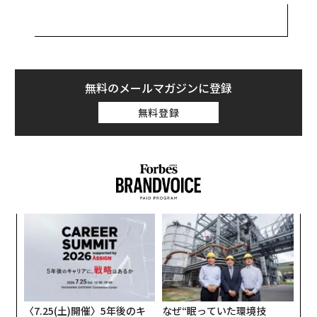
するロベルタ・アナン（Roberta Annan）との共著記事
にて、クリエイティブ産業の最新動向や機会についての
議論を展開した。
2015年のアーンスト・アンド・ヤングによる報告書によ
無料のメールマガジンに登録
ると、アフリカの文化・クリエイティブ産業（Culture a
無料登録
nd creative industries, CCI）は約50万の雇用と、42億ド
ル（約4400億円）の歳入をもたらしたと推定されてい
る。
UNCTADの2018年の報告書による、2015年時点でのク
リエイティブ製品の世界市場は5000億ドル。アフリカの
創業
A
シェアは1%にも満たない。CCIの担い手の多くが、イン
シン
顧客
フォーマル・セクターに属し、資金調達や事業拡大のハ
超え
pa
目
ードルが大きい。一方、クリエイティブ業界に特化した
な
の
ファンドの出現、デジタル・コンテンツの市場拡大な
ン
ど、新たな可能性が広がっている。
〈7.25(土)開催〉5年後のキ
なぜ“眠っていた環境技