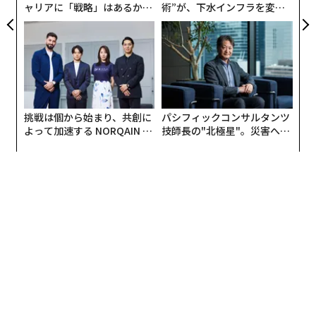
ャリアに「戦略」はあるか。
術”が、下水インフラを変え
トップエグゼクティブのキャ
たのか──産総研×月島JFE
クリエイティブ産業に特化したファンド
リアに触れる1日│CAREER S
アクアソリューションの10年
UMMIT 2026
近年、クリエイティブ産業における資金調達の可能性が
広がりつつあるようだ。今年1月、アフリカ輸出入銀行
（Afreximbank）は、先の2年間に渡りアフリカの文化・
挑戦は個から始まり、共創に
パシフィックコンサルタンツ
クリエイティブ産業の支援することを目的とした5億ド
よって加速する NORQAIN JA
技師長の"北極星"。災害への
ル（約530億円）規模の融資ファンドを発表。
PAN 特別座談会
無力感を乗り越え見つけた、
防災一筋20年の答え
そのうち、1.9億ドル（約200億円）は、ワックスプリン
ト（ファッション業界ではアフリカン・プリントと呼ば
れる、インドネシアに由来するろうけつ染の模倣から工
業化された布）の製造販売を手がけるリーディング・カ
ンパニーである、オランダ拠点のヴリスコ（Vlisco）の
買収資金として、メイド・イン・アフリカ社（MIA In
c.）への融資が約束された。