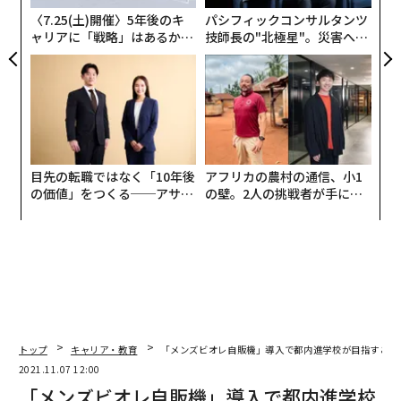
ア
いる人々、ある専門分野における経験・知識に全幅の信
〈7.25(土)開催〉5年後のキ
パシフィックコンサルタンツ
頼を寄せられている人々、あるいは社会の表舞台には立
ャリアに「戦略」はあるか。
技師長の"北極星"。災害への
トップエグゼクティブのキャ
無力感を乗り越え見つけた、
たなくとも、世界をポジティブな方向に動かすそういっ
リアに触れる1日│CAREER S
防災一筋20年の答え
た人々を陰で支えている人たちが、実際に「一流」の雰
UMMIT 2026
囲気をまとっていることが多いのもまた事実と思いま
す。また肩書きだけでなく、その振る舞いや気くばりな
ど人間的な部分で人を惹きつける魅力があるのも特徴で
す。
目先の転職ではなく「10年後
アフリカの農村の通信、小1
の価値」をつくる──アサイ
の壁。2人の挑戦者が手にし
ンの長期伴走型支援とは
た「次なる武器」
ファーストクラスにそのような人たちの割合が高いの
で、「ファーストクラスの乗客」と総称的な表現をする
ことも多いのですが、もちろんクラスに関係なく「一
流」の方は存在します。ここでは、私が機内でご一緒し
てきた中で、そのような「ハイクラスの品格」を身にま
とった紳士、淑女のみなさんの例を引きながら、お話を
したいと思います。
トップ
キャリア・教育
「メンズビオレ自販機」導入で都内進学校が目指すこと
2021.11.07 12:00
「メンズビオレ自販機」導入で都内進学校
私は現役CA時代、とくにVIPのお客様は皆、「自分軸で