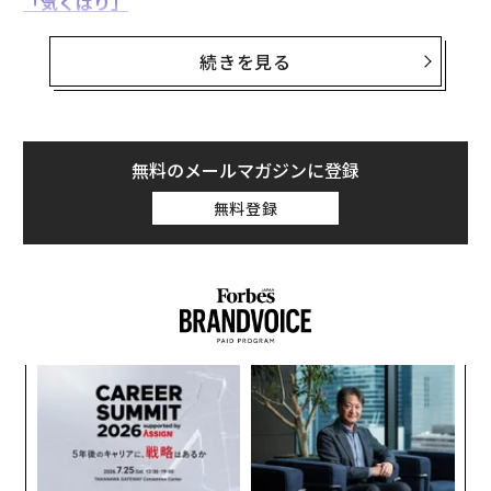
「気くばり」
』（青春出版社）や人気記事『
元ファーストクラスCAに聞く「
機内で噂される一流の乗
続きを見る
客」の共通点
』の著者清水氏に、ファーストクラスの乗客の機内での
過ごし方を聞いた。
無料のメールマガジンに登録
清水氏のアドバイスから、「見返りを求めない」、「損
無料登録
得勘定抜きに行動する」ことで手に入る心の平安、そし
て備わる「人としての品」について考えてみたい。
そもそも、「一流」の定義とはなんでしょう
か？
“
オ
ジ
人を「一流」や「二流以下」に分類することにはあまり
な
意味がありませんし、したくもないのですが、いわゆる
術
た
トップリーダー、社会的に「意味のある功績」を残して