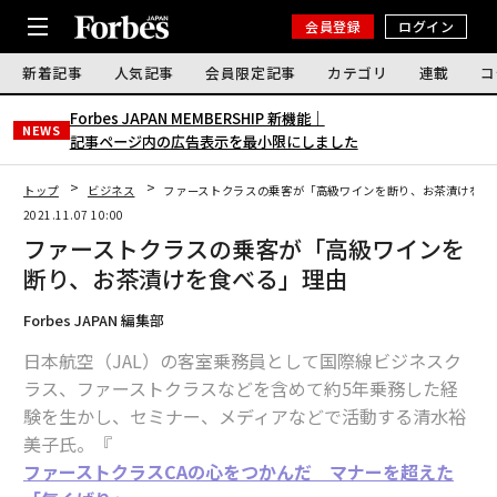
会員登録
ログイン
新着記事
人気記事
会員限定記事
カテゴリ
連載
コ
Forbes JAPAN MEMBERSHIP 新機能｜
NEWS
記事ページ内の広告表示を最小限にしました
トップ
ビジネス
ファーストクラスの乗客が「高級ワインを断り、お茶漬けを食
2021.11.07 10:00
ファーストクラスの乗客が「高級ワインを
断り、お茶漬けを食べる」理由
Forbes JAPAN 編集部
日本航空（JAL）の客室乗務員として国際線ビジネスク
ラス、ファーストクラスなどを含めて約5年乗務した経
験を生かし、セミナー、メディアなどで活動する清水裕
美子氏。『
ファーストクラスCAの心をつかんだ マナーを超えた