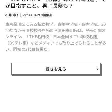
過ごし方をクリエイトしている」ことに気づきました。
が目指すこと。男子長髪も？
機内でも驚くほど完璧に、オーガナイズ（計画化）され
石井 節子 | Forbes JAPAN編集部
た過ごし方をされているのです。損得勘定がない、見返
りを求めないことも、そういった社会的に「ハイクラ
東京品川区にある私立共学、青稜中学校・高等学校。20
ス」の、「超一流」のオーラを漂わせた方々の共通点で
20年春から同校校長を務める青田泰明氏は、読売新聞オ
した。
ンライン、「THE名門校！日本全国すごい学校名鑑」
（BSテレ東）などメディアでも取り上げられることが多
い、同校の3代目校長だ。
青田氏は校長代行時代から、新制服のデザインを「ブル
ガリ」や「モンクレール」などのブランドとコラボレー
続きを見る
ションしてきた藤原ヒロシに依頼、またジャージのデザ
インは、EXILE、三代目J SOUL BROTHERSの衣装も手
掛ける小川哲史に依頼するなどして、大きな話題を集め
てきた。
そして青田氏が校長を務める同校は現在、「女子の髪型
に関する校則改定」を前提とした試行期間中だ。「女子