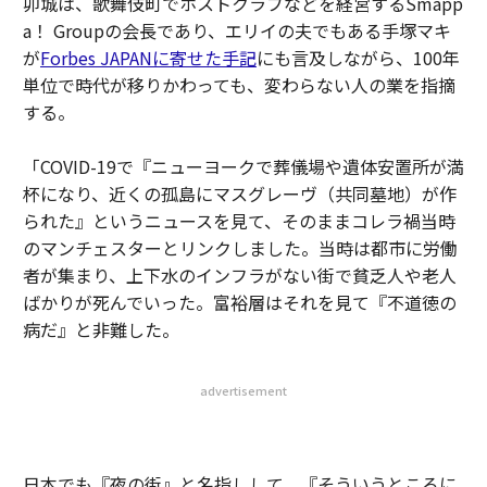
卯城は、歌舞伎町でホストクラブなどを経営するSmapp
a！ Groupの会長であり、エリイの夫でもある手塚マキ
が
Forbes JAPANに寄せた手記
にも言及しながら、100年
単位で時代が移りかわっても、変わらない人の業を指摘
する。
「COVID-19で『ニューヨークで葬儀場や遺体安置所が満
杯になり、近くの孤島にマスグレーヴ（共同墓地）が作
られた』というニュースを見て、そのままコレラ禍当時
のマンチェスターとリンクしました。当時は都市に労働
者が集まり、上下水のインフラがない街で貧乏人や老人
ばかりが死んでいった。富裕層はそれを見て『不道徳の
病だ』と非難した。
advertisement
日本でも『夜の街』と名指しして、『そういうところに