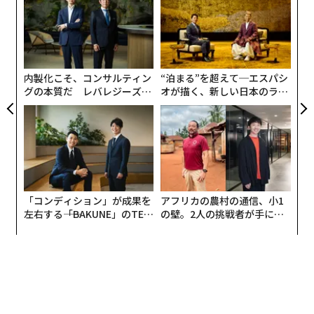
 JA
織
う
伝
T
る
モ
内製化こそ、コンサルティン
“泊まる”を超えて─エスパシ
グの本質だ レバレジーズが
オが描く、新しい日本のラグ
実践する、次世代ファームの
ジュアリー（中編）
全貌
「コンディション」が成果を
アフリカの農村の通信、小1
左右する――「BAKUNE」のTEN
の壁。2人の挑戦者が手にし
TIALが支える「挑戦者の明
た「次なる武器」
日」