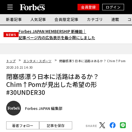
会員登録
ログイン
新着記事
人気記事
会員限定記事
カテゴリ
連載
コ
Forbes JAPAN MEMBERSHIP 新機能｜
NEWS
記事ページ内の広告表示を最小限にしました
トップ
エンタメ・スポーツ
閉塞感漂う日本に活路はあるか？ Chim↑Pomが見出
2020.10.21 14:30
閉塞感漂う日本に活路はあるか？
Chim↑Pomが見出した希望の形
#30UNDER30
Forbes JAPAN 編集部
著者フォロー
記事を保存