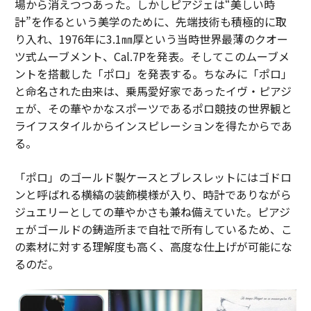
場から消えつつあった。しかしピアジェは“美しい時
計”を作るという美学のために、先端技術も積極的に取
り入れ、1976年に3.1㎜厚という当時世界最薄のクオー
ツ式ムーブメント、Cal.7Pを発表。そしてこのムーブメ
ントを搭載した「ポロ」を発表する。ちなみに「ポロ」
と命名された由来は、乗馬愛好家であったイヴ・ピアジ
ェが、その華やかなスポーツであるポロ競技の世界観と
ライフスタイルからインスピレーションを得たからであ
る。
「ポロ」のゴールド製ケースとブレスレットにはゴドロ
ンと呼ばれる横縞の装飾模様が入り、時計でありながら
ジュエリーとしての華やかさも兼ね備えていた。ピアジ
ェがゴールドの鋳造所まで自社で所有しているため、こ
の素材に対する理解度も高く、高度な仕上げが可能にな
るのだ。