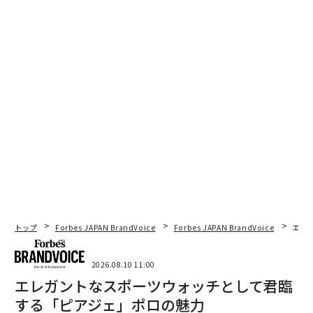
トップ
Forbes JAPAN BrandVoice
Forbes JAPAN BrandVoice
エレ
2026.08.10 11:00
エレガントなスポーツウォッチとして君臨
する「ピアジェ」ポロの魅力