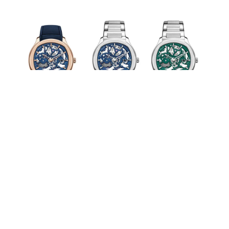
「ピアジェ ポロ スケルトン」すべて自動巻き、ケース径42㎜。１．ブルー
のカーフストラップを付属。18KPGケース、¥9,592,000、２．ダークブル
ーのラバーストラップを付属。SSケース、￥5,148,000、３．グリーンのラ
バーストラップを付属。SSケース、¥5,148,000〈ピアジェ／ピアジェ コン
タクトセンター Tel:0120-73-1874〉
ピアジェの歴史とは、美の探求の歴史
美しく装うための時計を作るという目的のために、ピア
ジェは薄型ムーブメントの技術を磨き上げてきた。そし