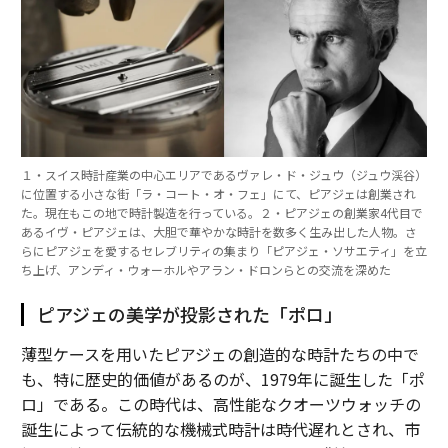
１・スイス時計産業の中心エリアであるヴァレ・ド・ジュウ（ジュウ渓谷）
に位置する小さな街「ラ・コート・オ・フェ」にて、ピアジェは創業され
た。現在もこの地で時計製造を行っている。２・ピアジェの創業家4代目で
あるイヴ・ピアジェは、大胆で華やかな時計を数多く生み出した人物。さ
らにピアジェを愛するセレブリティの集まり「ピアジェ・ソサエティ」を立
ち上げ、アンディ・ウォーホルやアラン・ドロンらとの交流を深めた
ピアジェの美学が投影された「ポロ」
薄型ケースを用いたピアジェの創造的な時計たちの中で
も、特に歴史的価値があるのが、1979年に誕生した「ポ
ロ」である。この時代は、高性能なクオーツウォッチの
誕生によって伝統的な機械式時計は時代遅れとされ、市