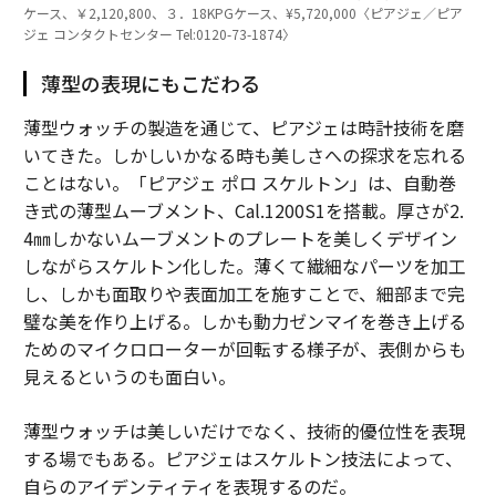
ケース、￥2,120,800、３．18KPGケース、¥5,720,000〈ピアジェ／ピア
ジェ コンタクトセンター Tel:0120-73-1874〉
薄型の表現にもこだわる
薄型ウォッチの製造を通じて、ピアジェは時計技術を磨
いてきた。しかしいかなる時も美しさへの探求を忘れる
ことはない。「ピアジェ ポロ スケルトン」は、自動巻
き式の薄型ムーブメント、Cal.1200S1を搭載。厚さが2.
4㎜しかないムーブメントのプレートを美しくデザイン
しながらスケルトン化した。薄くて繊細なパーツを加工
し、しかも面取りや表面加工を施すことで、細部まで完
璧な美を作り上げる。しかも動力ゼンマイを巻き上げる
ためのマイクロローターが回転する様子が、表側からも
見えるというのも面白い。
薄型ウォッチは美しいだけでなく、技術的優位性を表現
する場でもある。ピアジェはスケルトン技法によって、
自らのアイデンティティを表現するのだ。