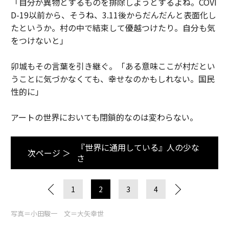
「自分が異物とするものを排除しようとするよね。COVI
D-19以前から、そうね、3.11後からだんだんと表面化し
たというか。村の中で結束して優越つけたり。自分も気
をつけないと」
卯城もその言葉を引き継ぐ。「ある意味ここが村だとい
うことに気づかなくても、幸せなのかもしれない。国民
性的に」
アートの世界においても閉鎖的なのは変わらない。
『世界に通用している』人の少な
次ページ ＞
さ
1
2
3
4
写真＝小田駿一 文＝大矢幸世