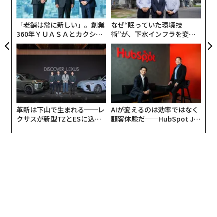
研修の実施も控えられています。
PA
メンバーシップに登録する
それに代わり、Zoomの様な画像を介したバーチャルで
「老舗は常に新しい」。創業
なぜ“眠っていた環境技
360年ＹＵＡＳＡとカクシン
術”が、下水インフラを変え
のコミュニケーションが推奨されています。また食事や
CEO田尻望が語る、AIを超え
たのか──産総研×月島JFE
宴会などの自粛も続いているため、会社が終わってから
る人の価値
アクアソリューションの10年
飲みに行く機会も減っています。仲間とお酒を楽しみ、
時には会社の悪口を言いながらストレス解消していた人
関連記事
たちは、これまでとは違った手段でのストレス解消を模
索していることでしょう。
今日からできる「ストレスをためない方法」｜元アマゾン産業医の相談室 #
1
革新は下山で生まれる──レ
AIが変えるのは効率ではなく
クサスが新型TZとESに込め
顧客体験だ──HubSpot Ja
コップの「数」とコップの「大きさ」
反抗期。疲れた私を笑い泣きさせた『息子の「む」』
た「DISCOVER」の哲学
panが語る「Grow Better」
な組織のつくり方
ミシェル・オバマ回顧録1000万部突破。「ロックスターにして政界のセレ
ブ」元ファーストレディーの底力
2リットルの水の入ったペットボトルを1本、大きさ（容
量）の違うコップを数個用意して、それぞれのコップに
アマゾン社食で見た「ベゾス一家団欒」に思う 世界一裕福な夫婦の行き先
ペットボトルの水を注いでみてください。
コロナショック下でなぜ、人は「咀嚼音」に惹かれるのか
ペットボトルにはまだ水が残っていると思います。残っ