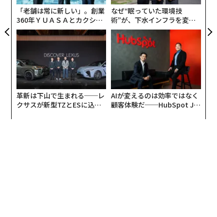
「老舗は常に新しい」。創業
なぜ“眠っていた環境技
360年ＹＵＡＳＡとカクシン
術”が、下水インフラを変え
CEO田尻望が語る、AIを超え
たのか──産総研×月島JFE
る人の価値
アクアソリューションの10年
革新は下山で生まれる──レ
AIが変えるのは効率ではなく
クサスが新型TZとESに込め
顧客体験だ──HubSpot Ja
た「DISCOVER」の哲学
panが語る「Grow Better」
な組織のつくり方
動画の中で描かれるのは、日常の中で見かける性暴力の
シーンです。後半では、それを見かけた「傍観者」が行
動を起こす姿が描かれます。
私は「どうすれば性暴力を駆逐できるか？」をずっと考
えていて、「加害者でも被害者でもなく、マジョリティ