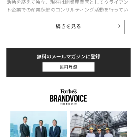
活動を終えて独立、現在は開業産業医としてクライアン
「#性暴力を見過ごさない
ト企業での産業保健のコンサルティング活動を行ってい
みんなが声を上げて行動すれば、性暴力をしにくい社会
る。
に変えていけます。
続きを見る
あなたにできることは、何ですか？」
本連載では鈴木氏に、「超多忙なビジネスパーソンが自
分の心を守りながらパフォーマンスを上げる方法」を教
えていただく。
日常的に加害されている現実を男
次ページ ＞
無料のメールマガジンに登録
性に知ってほしい
今回は、「ストレスをためない方法」にスポットを当て
無料登録
ていただいた。
1
2
第2回 産業医が「白衣を着ない理由」｜元アマゾン産業
文＝アルテイシア 編集＝石井節子
医の相談室 #2
2026年9月号発売中
新型コロナウイルス感染症の流行により、私たちの働き
伝
る
方は大きく変わろうとしています。当たり前だった対面
モ
でのコミュニケーションが避けられ、大人数での会議や
挑
最新号の購入はこちらから
よっ