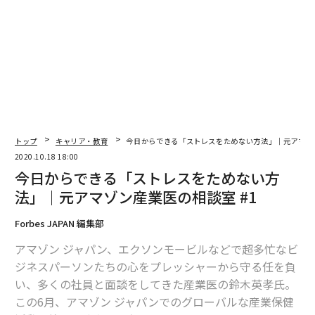
である傍観者に呼びかけることが必要だ」と思ったこと
が、この動画を作ったきっかけです。
その場に居合わせた人の小さな行動によって、被害者を
助けることができます。
「その場で犯人が捕まらないと意味ない」というリプも
来ますが、「大丈夫ですか？」と声をかけるだけでも、
被害者は安心するし救われます。「助けてくれる人がい
トップ
キャリア・教育
今日からできる「ストレスをためない方法」｜元アマゾン
2020.10.18 18:00
る」という安心感、社会に対する信頼があれば、被害者
今日からできる「ストレスをためない方
は助けを求められます。
法」｜元アマゾン産業医の相談室 #1
逆に「誰も助けてくれない」と絶望してしまうと「助け
Forbes JAPAN 編集部
を求めても無駄だ」と1人で抱え込み、支援につながる
こともできません。
アマゾン ジャパン、エクソンモービルなどで超多忙なビ
ジネスパーソンたちの心をプレッシャーから守る任を負
そんなメッセージを伝えたくて、脚本にこう書きまし
い、多くの社員と面談をしてきた産業医の鈴木英孝氏。
た。
この6月、アマゾン ジャパンでのグローバルな産業保健