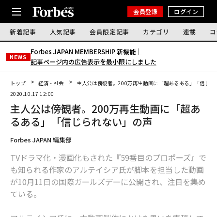
会員登録
ログイン
新着記事
人気記事
会員限定記事
カテゴリ
連載
コ
Forbes JAPAN MEMBERSHIP 新機能｜
NEWS
記事ページ内の広告表示を最小限にしました
トップ
経済・社会
主人公は傍観者。200万再生動画に「超あるある」「信じら
2020.10.17 12:00
主人公は傍観者。200万再生動画に「超あ
るある」「信じられない」の声
Forbes JAPAN 編集部
TVドラマ化・漫画化もされた『59番目のプロポーズ』で
も知られる作家のアルテイシア氏が脚本を担当した動画
が10月11日の国際ガールズデーに公開され、注目を集め
ている。