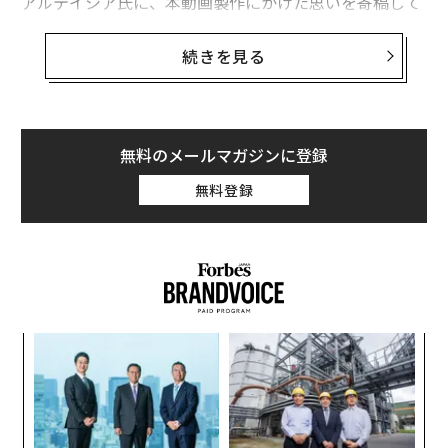
アルテイシア氏に、本動画製作にかけた思いを寄稿して
いただいた。#性暴力を見過ごさない #ActiveBystand
er
続きを見る
10月11日の国際ガールズデーに動画「#ActiveBystande
r＝行動する傍観者」を公開して、お陰さまで注目が集ま
無料のメールマガジンに登録
っています。
無料登録
現時点（公開5日後）でツイッターで200万再生を突破し
て、ネット上で多数のコメントが寄せられました。
#ActiveBystander＝行動する傍観者が主人公
伝
る
性教育YouTuberとして活躍する助産師のシオリーヌさ
モ
挑
んと、こちらの動画を製作しました。
よっ
PA