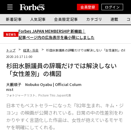
会員登録
ログイン
新着記事
人気記事
会員限定記事
カテゴリ
連載
コ
Forbes JAPAN MEMBERSHIP 新機能｜
NEWS
記事ページ内の広告表示を最小限にしました
トップ
経済・社会
杉田水脈議員の辞職だけでは解決しない「女性差別」の構図
2020.10.17 11:00
杉田水脈議員の辞職だけでは解決しない
「女性差別」の構図
大藪順子 Nobuko Oyabu | Official Colum
nist
フォトジャーナリスト、Picture This Japan代表
日本でもベストセラーになった『82年生まれ、キム・ジ
ヨン』の映画が公開されている。日常の中の性差別をわ
かりやすく言語化した作品は、女性が抱えているモヤモ
ヤを明確にしてくれる。