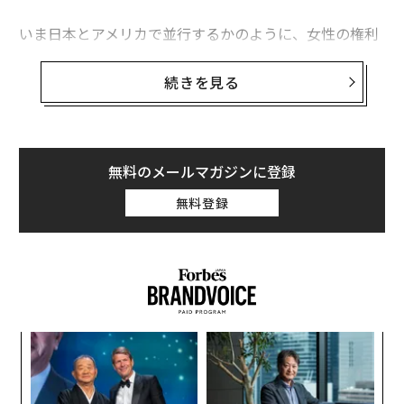
いま日本とアメリカで並行するかのように、女性の権利
を奪う、または軽視する勢力が活発化しているように思
う。
続きを見る
日本では、杉田水脈議員の性暴力被害者に向けられた
「女性はいくらでもうそをつけますから」という発言に
より、彼女の辞職を求める署名が13万6000も集まった。
無料のメールマガジンに登録
それに対し杉田議員は、自身のブログで謝罪したつもり
無料登録
でいるらしいが、巷の怒りは収まっていない。
先日は、自民党の野田聖子幹事長代行がその署名の受理
を拒否した。「署名には、辞職を求めると書いてあるか
ら」というのが言い分らしいが、国民の声に耳を傾ける
のも仕事である人が13万6000人もの声を無視したという
ナ併
“
ことになる。
k」
オ
ック
ジ
革
一方、アメリカでは、女性の権利のために戦ってきた最
由