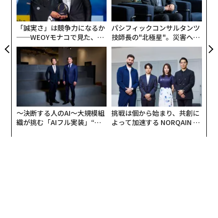
ク
高裁判所判事のルース・ベイダー・ギンズバーグ氏が9
た「
月18日に87歳で亡くなった。その直後、トランプ大統領
「誠実さ」は競争力になるか
パシフィックコンサルタンツ
がその後任として、女性の権利、特に母体の危険性や、
──WEOYモナコで見た、く
技師長の"北極星"。災害への
性暴力・虐待での妊娠をも含むいかなる理由でも中絶を
ら寿司の経営哲学
無力感を乗り越え見つけた、
一律に禁止するべきと考える
防災一筋20年の答え
エイミー・コニー・バレット判事を指名した
。
それにより、アメリカで大きな波紋が広がっている。女
性の身体の決定権は女性自身にあり、政府がコントロー
〜決断する人のAI〜大規模組
挑戦は個から始まり、共創に
ルするものではないという定義は、ギンズバーグ判事を
織が挑む「AIフル実装」“使
よって加速する NORQAIN JA
含め、これまで女性たちが苦労して勝ち取ってきた権利
う”企業から“動く”企業へ【N
PAN 特別座談会
だからだ。
TTドコモビジネス×PwC】