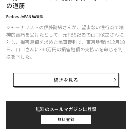
するとは何事か。
の道筋
Forbes JAPAN 編集部
でも思う。この「女の戦い」のように見える一連の出来
事で利益を得るのは誰なのかと。
ジャーナリストの伊藤詩織さんが、望まない性行為で精
神的苦痛を受けたとして、元TBS記者の山口敬之さんに
メディアでは、上記の女性たちへの抗議運動をする女性
対し、損害賠償を求めた民事裁判で、東京地裁は12月18
の姿ばかりをビジュアル化することで、「女の敵は女」
日、山口さんに330万円の損害賠償の支払いを命じる判
というフレームに納めがちだ。自民党もこういう時は巧
決を下した。
みに女性党員を利用する。トランプ政権もスポークスパ
ーソンを女性にし、選挙を目前にして急遽最高裁判所の
刑事告訴と検察審査会への審査申し立てを経ても立件に
空席を埋めるために女性を起用するのには、女性の有権
至らず、ようやく被害の訴えが司法に認められた伊藤さ
続きを見る
者へのアピール等の理由があるからだ。悲しいかな、女
んは、支援者らへの報告会で、「刑事事件が不起訴にな
はそうやって男の利益のために利用されてきた。
り、ブラックボックスの中に入ってしまった証言や資料
が出てきて、皆さんとシェアできたこのプロセスこそが
とても意味のあることだと思います」と語り、安堵の表
男性も女性も気づかないのだろう
無料のメールマガジンに登録
次ページ ＞
か
情を見せた。
無料登録
だが一方で、今回の判決は、改めて、刑事事件で性被害