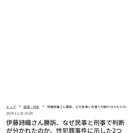
女性の権利確立のために闘った、故ルース・ベイダー・ギンズバーグ氏（Getty Im
ages）
「女の戦い」のように見えるが、利益を得るの
は誰か
トップ
経済・社会
伊藤詩織さん勝訴、なぜ民事と刑事で判断が分かれたのか。
杉田議員も野田議員もバレット判事もみな、過去の女性
2019.12.20 20:00
たちの運動があってこそ現在の地位にいる。それにもか
伊藤詩織さん勝訴、なぜ民事と刑事で判断
かわらず、他の女性たちの声を軽視し、権利を奪おうと
が分かれたのか。性犯罪事件に示した2つ