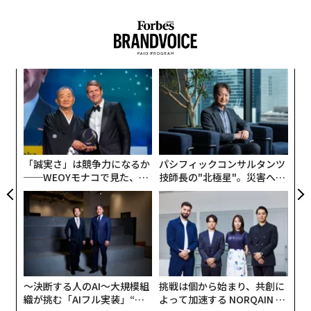
1
2
3
が事実認定されるハードルの高さを浮き彫りしたと言え
るだろう。民事と刑事でなぜこれほどまでに、結果が分
文＝大藪順子
かれるのか。
ナ併
“
「構成要件」というハードル
2026年9月号発売中
k」
オ
ック
ジ
革
刑事事件で、有罪無罪を決める上で最も重要なのが、犯
由
ク
最新号の購入はこちらから
罪の構成要件。簡単に言えば、犯罪が成立するための条
た「
件のことだが、いくつかある条件全てに当てはまらなけ
「誠実さ」は競争力になるか
パシフィックコンサルタンツ
れば、罪は認められない。
メンバーシップに登録する
──WEOYモナコで見た、く
技師長の"北極星"。災害への
ら寿司の経営哲学
無力感を乗り越え見つけた、
例えば、伊藤さんが訴えた準強制性交（当時は準強か
防災一筋20年の答え
ん）罪の場合、「心神喪失か抗拒不能となった人に」
「性交などをした」と認められる場合のみ、罪が成立す
る。
関連記事
伊藤詩織さん勝訴、なぜ民事と刑事で判断が分かれたのか。性犯罪事件に
〜決断する人のAI〜大規模組
挑戦は個から始まり、共創に
「心神喪失」は、刑事事件では「精神的な障害によって
示した2つの道筋
織が挑む「AIフル実装」“使
よって加速する NORQAIN JA
正常な判断力を失った状態」を指し、「抗拒不能」は