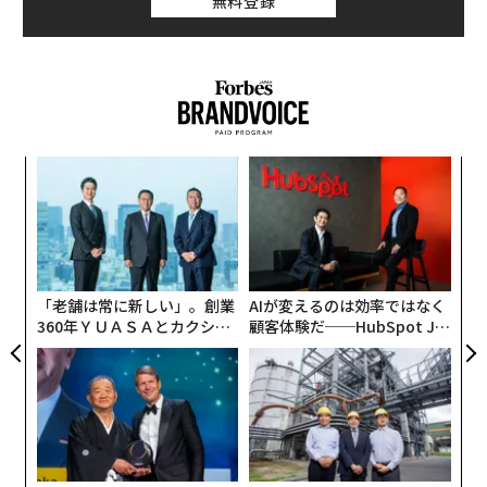
無料登録
では、そのような「海図なき航海」において、企業とい
う船を牽引するのはどのような人材でしょうか。私は
「本質的な問題定義ができる人」こそが、企業を新世界
へと導くはずだと考えます。
革
ビジネスはWinner Takes Allの時代に
ク
た「
伝
る
足元のビジネス環境を見渡せば、GAFAに象徴されるよう
モ
に、「Winner Takes All（勝者が全て取る）」という状
「老舗は常に新しい」。創業
AIが変えるのは効率ではなく
況です。
360年ＹＵＡＳＡとカクシン
顧客体験だ──HubSpot Ja
CEO田尻望が語る、AIを超え
panが語る「Grow Better」
る人の価値
な組織のつくり方
これは、ネットワークの発達によって、さまざまな情報
が高速で行き交い、豊富な知識が提供されるようになっ
たことが主因でしょう。
ネットワークの発達は、消費者と企業、企業と企業の間