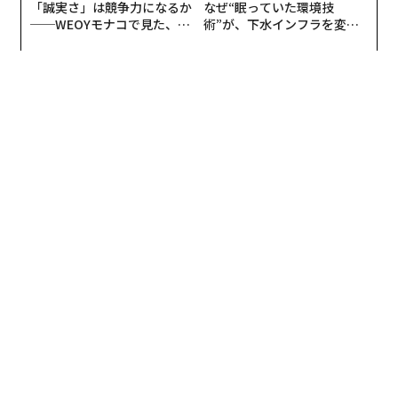
「誠実さ」は競争力になるか
なぜ“眠っていた環境技
の情報格差を縮めました。消費者は製品やサービスにつ
──WEOYモナコで見た、く
術”が、下水インフラを変え
いて情報共有できるようになり、企業も顧客の情報を容
ら寿司の経営哲学
たのか──産総研×月島JFE
アクアソリューションの10年
易に取得することができるようになったのです。
消費者から高い評価を得た製品やサービスの情報は、ネ
ットワークを通じて瞬く間に他の多くの消費者へも伝わ
り、売り上げトップの企業は2位以下に大きく先行する
事態が生まれました。ネットワークが未発達だった時の
ように、業界トップ集団から下位企業までが同じような
事業規模を擁して均衡する市場環境は徐々に減りつつあ
ります。
例えば、映画、ゲーム、書籍などのエンターテインメン
トコンテンツでは、ランキング1位のコンテンツとそれ
以外のコンテンツは、質的な差を遥かに上回る売上げの
差になることがあります。
この、「Winner Takes All」は、ネットワークをインフ