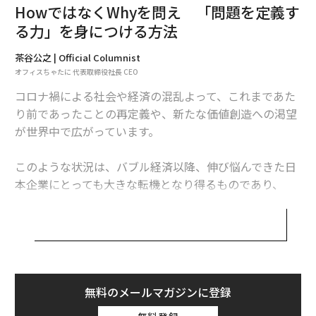
HowではなくWhyを問え 「問題を定義す
る力」を身につける方法
茶谷公之 | Official Columnist
オフィスちゃたに 代表取締役社長 CEO
コロナ禍による社会や経済の混乱よって、これまであた
り前であったことの再定義や、新たな価値創造への渇望
が世界中で広がっています。
このような状況は、バブル経済以降、伸び悩んできた日
本企業にとっても大きな転機となり得るものであり、
「災い転じて福」とせねばならない機会でもあります。
私たちはいま、よく知る「穏やかな海」へと引き返すの
ではなく、「海図なき航海」へと旅立つ勇気を持てるか
どうかを試されているのではないでしょうか。勇気を持
てなければ、日本企業の浮揚を今後望むのは難しいでし
無料のメールマガジンに登録
ょう。