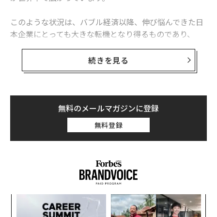
このような状況は、バブル経済以降、伸び悩んできた日
本企業にとっても大きな転機となり得るものであり、
「災い転じて福」とせねばならない機会でもあります。
続きを見る
私たちはいま、よく知る「穏やかな海」へと引き返すの
ではなく、「海図なき航海」へと旅立つ勇気を持てるか
どうかを試されているのではないでしょうか。勇気を持
てなければ、日本企業の浮揚を今後望むのは難しいでし
無料のメールマガジンに登録
ょう。
無料登録
では、そのような「海図なき航海」において、企業とい
う船を牽引するのはどのような人材でしょうか。私は
「本質的な問題定義ができる人」こそが、企業を新世界
へと導くはずだと考えます。
“
ビジネスはWinner Takes Allの時代に
オ