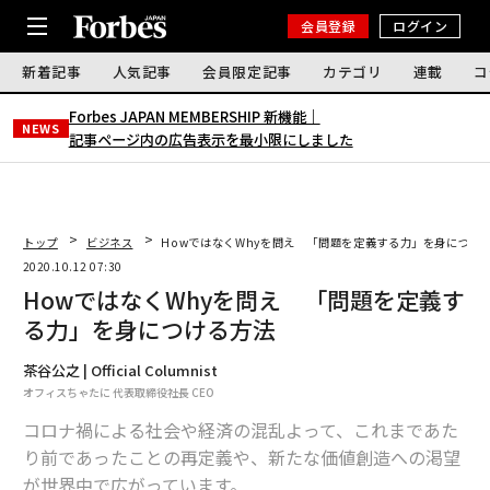
会員登録
ログイン
新着記事
人気記事
会員限定記事
カテゴリ
連載
コ
Forbes JAPAN MEMBERSHIP 新機能｜
NEWS
記事ページ内の広告表示を最小限にしました
トップ
ビジネス
HowではなくWhyを問え 「問題を定義する力」を身につけ
2020.10.12 07:30
HowではなくWhyを問え 「問題を定義す
る力」を身につける方法
茶谷公之 | Official Columnist
オフィスちゃたに 代表取締役社長 CEO
コロナ禍による社会や経済の混乱よって、これまであた
り前であったことの再定義や、新たな価値創造への渇望
が世界中で広がっています。