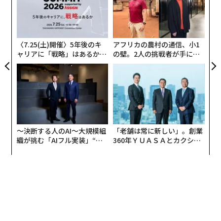
ジ
「
左右
足元のビジネス環境を見渡せば、GAFAに象徴されるよう
T
日
に、「Winner Takes All（勝者が全て取る）」という状
〈7.25(土)開催〉5年後のキ
アフリカの農村の通信、小1
況です。
ャリアに「戦略」はあるか。
の壁。2人の挑戦者が手にし
トップエグゼクティブのキャ
た「次なる武器」
リアに触れる1日│CAREER S
これは、ネットワークの発達によって、さまざまな情報
UMMIT 2026
が高速で行き交い、豊富な知識が提供されるようになっ
たことが主因でしょう。
ネットワークの発達は、消費者と企業、企業と企業の間
〜決断する人のAI〜大規模組
「老舗は常に新しい」。創業
の情報格差を縮めました。消費者は製品やサービスにつ
織が挑む「AIフル実装」“使
360年ＹＵＡＳＡとカクシン
いて情報共有できるようになり、企業も顧客の情報を容
う”企業から“動く”企業へ【N
CEO田尻望が語る、AIを超え
TTドコモビジネス×PwC】
る人の価値
易に取得することができるようになったのです。
消費者から高い評価を得た製品やサービスの情報は、ネ
ットワークを通じて瞬く間に他の多くの消費者へも伝わ
り、売り上げトップの企業は2位以下に大きく先行する