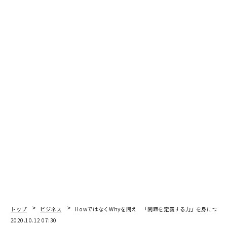
関連記事
プラットフォーム開発に学ぶ 「妄想から始める」という思考法
「コミュ障」のまま、仕事で一流の結果を出し続ける方法
夏の疲れは顔に出る ポジティブを生み出す「元気顔」の作り方
バズで市場を塗り替えた 髭剃りスタートアップの意外な勝ち筋
パワハラや超過労働にも対応 「テレワーク保険」が守ってくれること
advertisement
トップ
ビジネス
HowではなくWhyを問え 「問題を定義する力」を身につけ
2020.10.12 07:30