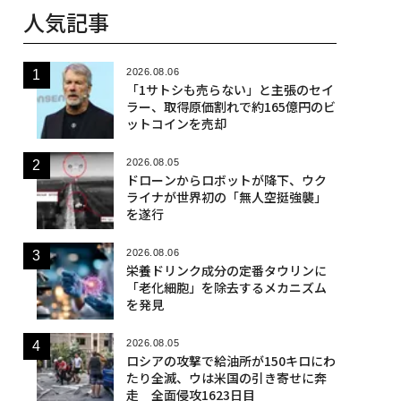
人気記事
2026.08.06
「1サトシも売らない」と主張のセイ
ラー、取得原価割れで約165億円のビ
ットコインを売却
2026.08.05
ドローンからロボットが降下、ウク
ライナが世界初の「無人空挺強襲」
を遂行
2026.08.06
栄養ドリンク成分の定番タウリンに
「老化細胞」を除去するメカニズム
を発見
2026.08.05
ロシアの攻撃で給油所が150キロにわ
たり全滅、ウは米国の引き寄せに奔
走 全面侵攻1623日目