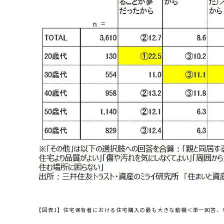
【図表1】住宅保有者における住宅購入の最も大きな動機＜単一回答、有