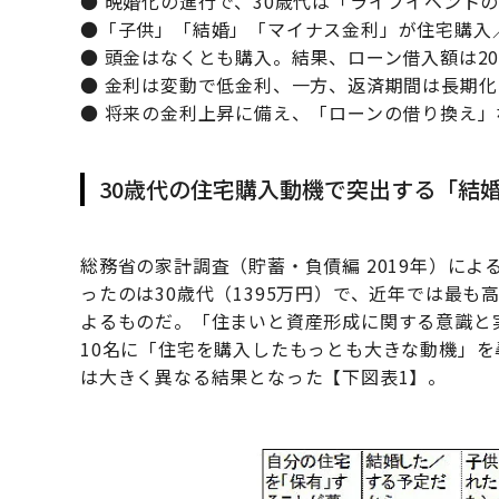
● 晩婚化の進行で、30歳代は「ライフイベント
●「子供」「結婚」「マイナス金利」が住宅購入
● 頭金はなくとも購入。結果、ローン借入額は200
● 金利は変動で低金利、一方、返済期間は長期化
● 将来の金利上昇に備え、「ローンの借り換え
30歳代の住宅購入動機で突出する「結
総務省の家計調査（貯蓄・負債編 2019年）に
ったのは30歳代（1395万円）で、近年では最
よるものだ。「住まいと資産形成に関する意識と
10名に「住宅を購入したもっとも大きな動機」を
は大きく異なる結果となった【下図表1】。