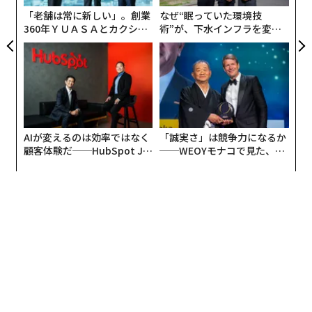
「老舗は常に新しい」。創業
なぜ“眠っていた環境技
360年ＹＵＡＳＡとカクシン
術”が、下水インフラを変え
CEO田尻望が語る、AIを超え
たのか──産総研×月島JFE
る人の価値
アクアソリューションの10年
AIが変えるのは効率ではなく
「誠実さ」は競争力になるか
顧客体験だ──HubSpot Ja
──WEOYモナコで見た、く
panが語る「Grow Better」
ら寿司の経営哲学
な組織のつくり方