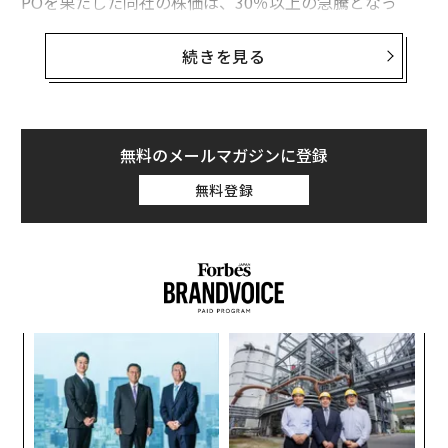
POを果たした同社の株価は、30％以上の急騰となっ
た。
続きを見る
業務コラボレーションアプリを提供するAsanaの株価は3
0日午後2時時点で、28ドル付近で取り引きされている。
2018年11月に企業価値15億ドルの評価を得た同社の時
価総額は、40億ドル(約4200億円)を突破している。
無料のメールマガジンに登録
無料登録
しかし、AsanaのIPOは、同じ日にダイレクトリスティン
グでIPOを行ったビッグデータ企業「パランティア（Pal
antir）」の時価総額が210億ドル以上に達したのと比べ
れば地味であり、さほどの注目を集めていない。
革
ク
た「
挑
よっ
PA