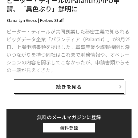
ピーター・ティールのPalantirがIPO申
請、「異色ぶり」鮮明に
Elana Lyn Gross | Forbes Staff
ピーター・ティールが共同創業した秘密主義で知られる
ビッグデータ企業「パランティア（Palantir）」が8月25
日、上場申請書類を提出した。軍事産業や諜報機関と深
いつながりを持つ同社はこれまで財務情報や、オペレー
ションの内容を開示してこなかったが、申請書類からそ
の一端が見えてきた。
パランティアのIPOは今年最も注目される上場案件の1つ
続きを見る
とされている。同社の2019年の売上は前年比25％増の7
億4260万ドルで、純損失は前年度の5億8000万ドルをわ
ずかに下回る5億7960万ドル（約617億円）だった。
無料のメールマガジンに登録
パランティアは、ティッカーシンボル「PLTR」でニュー
無料登録
ヨーク証券取引所に直接上場を行う。創業17年の同社