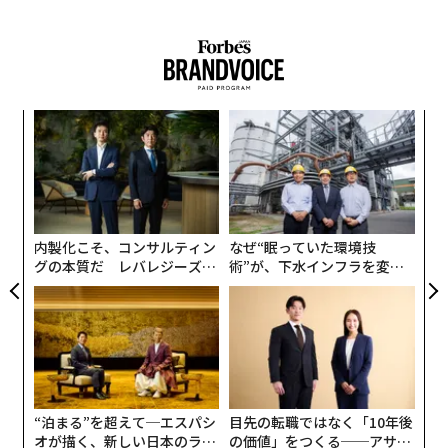
は、これまで一度も黒字化を達成しておらず、今後も赤
字が続く見通しだ。「当社は今後もコストの増大を見込
んでおり、この先も黒字化を実現できない可能性があ
る」とパランティアは目論見書で述べている。
〜
金
個
伝
ェ
る
モ
内製化こそ、コンサルティン
なぜ“眠っていた環境技
グの本質だ レバレジーズが
術”が、下水インフラを変え
実践する、次世代ファームの
たのか──産総研×月島JFE
全貌
アクアソリューションの10年
“泊まる”を超えて─エスパシ
目先の転職ではなく「10年後
オが描く、新しい日本のラグ
の価値」をつくる──アサイ