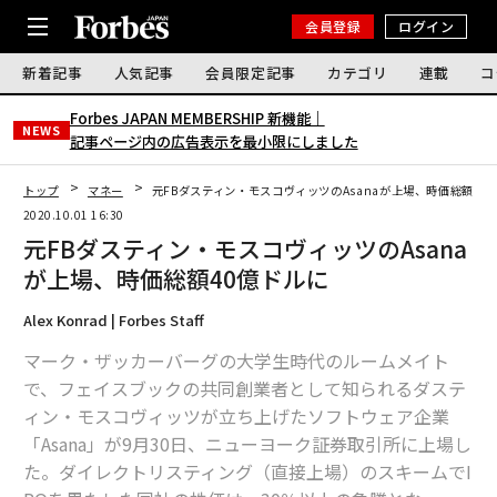
会員登録
ログイン
新着記事
人気記事
会員限定記事
カテゴリ
連載
コ
Forbes JAPAN MEMBERSHIP 新機能｜
NEWS
記事ページ内の広告表示を最小限にしました
トップ
マネー
元FBダスティン・モスコヴィッツのAsanaが上場、時価総額40
2020.10.01 16:30
元FBダスティン・モスコヴィッツのAsana
が上場、時価総額40億ドルに
Alex Konrad | Forbes Staff
マーク・ザッカーバーグの大学生時代のルームメイト
で、フェイスブックの共同創業者として知られるダステ
ィン・モスコヴィッツが立ち上げたソフトウェア企業
「Asana」が9月30日、ニューヨーク証券取引所に上場し
た。ダイレクトリスティング（直接上場）のスキームでI