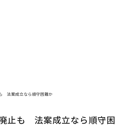
止も 法案成立なら順守困難か
場廃止も 法案成立なら順守困
著者フォロー
記事を保存