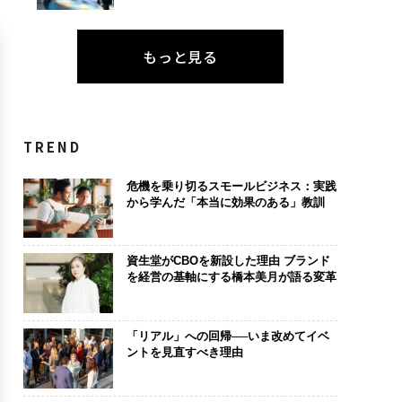
もっと見る
TREND
危機を乗り切るスモールビジネス：実践
から学んだ「本当に効果のある」教訓
資生堂がCBOを新設した理由 ブランド
を経営の基軸にする橋本美月が語る変革
「リアル」への回帰──いま改めてイベ
ントを見直すべき理由