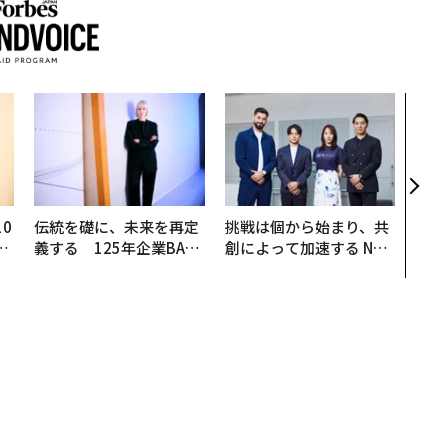
パシ
ンツ
災害
え見
年の
0
伝統を礎に、未来を再定
挑戦は個から始まり、共
─
義する 125年企業BAT
創によって加速する NOR
型
が挑むスモークレスな未
QAIN JAPAN 特別座談会
来