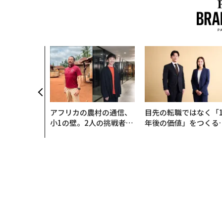
アフリカの農村の通信、
目先の転職ではなく「1
小1の壁。2人の挑戦者が
年後の価値」をつくる
手にした「次なる武器」
─アサインの長期伴走
支援とは