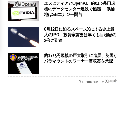
エヌビディアとOpenAI、約81.5兆円規
模のデータセンター建設で協議──候補
地はSBエナジー関与
6月12日に迫るスペースXによる史上最
大のIPO 投資家需要は早くも目標額の
2倍に到達
約17兆円規模の巨大取引に進展、英国が
パラマウントのワーナー買収案を承認
Recommended by