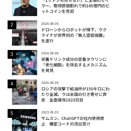
ラー、取得原価割れで約165億円のビ
ットコインを売却
2026.08.05
ドローンからロボットが降下、ウク
ライナが世界初の「無人空挺強襲」
を遂行
2026.08.06
栄養ドリンク成分の定番タウリンに
「老化細胞」を除去するメカニズム
を発見
2026.08.05
ロシアの攻撃で給油所が150キロにわ
たり全滅、ウは米国の引き寄せに奔
走 全面侵攻1623日目
2023.05.03
サムスン、ChatGPTの社内使用禁
止 機密コードの流出受け