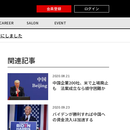
会員登録
ログイン
CAREER
SALON
EVENT
限にしました
関連記事
2020.08.21
中国企業200社、米で上場廃止
も 法案成立なら順守困難か
2020.09.23
バイデンが勝利すれば中国へ
の資金流入は加速する