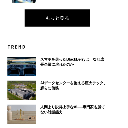
もっと見る
TREND
スマホを失ったBlackBerryは、なぜ成
長企業に戻れたのか
AIデータセンターを抱える巨大テック、
膨らむ債務
人間より説得上手なAI──専門家も勝て
ない対話能力