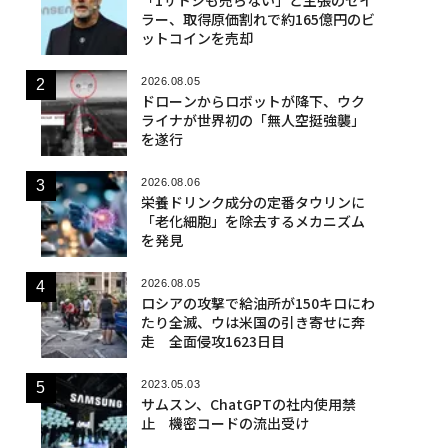
ラー、取得原価割れで約165億円のビ
ットコインを売却
2026.08.05
ドローンからロボットが降下、ウク
ライナが世界初の「無人空挺強襲」
を遂行
2026.08.06
栄養ドリンク成分の定番タウリンに
「老化細胞」を除去するメカニズム
を発見
2026.08.05
ロシアの攻撃で給油所が150キロにわ
たり全滅、ウは米国の引き寄せに奔
走 全面侵攻1623日目
2023.05.03
サムスン、ChatGPTの社内使用禁
止 機密コードの流出受け