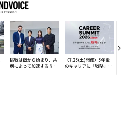
革新
─レ
Sに
R」
技
挑戦は個から始まり、共
〈7.25(土)開催〉5年後
を
創によって加速する NOR
のキャリアに「戦略」は
×
QAIN JAPAN 特別座談会
あるか。トップエグゼク
ー
ティブのキャリアに触れ
る1日│CAREER SUMMI
T 2026