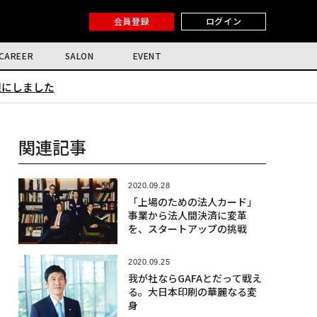
会員登録
ログイン
CAREER
SALON
EVENT
限にしました
関連記事
2020.09.28
「上場のための法人カード」
事業から法人間決済に変革
を、スタートアップの挑戦
2020.09.25
我が社ならGAFAとだって戦え
る。大日本印刷の華麗なる変
身