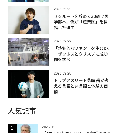
2020.09.25
リクルートを辞めて30歳で医
学部へ。僕が「産業医」を目
指した理由
2020.09.29
「熱狂的なファン」を生むDX
ザッポスとクリスプに成功
例を学べ
2020.09.28
トップアスリート柴崎 岳が考
える言語と非言語と体験の価
値
人気記事
2026.08.06
「1サトシも売らない」と主張のセイ