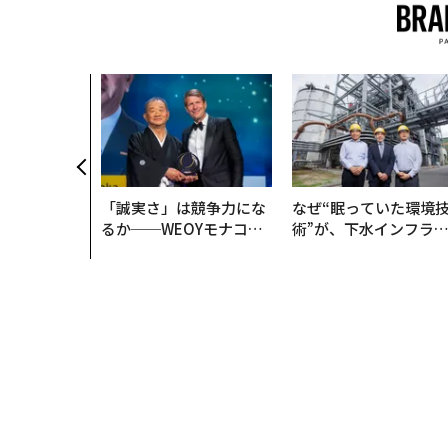
「誠実さ」は競争力にな
なぜ“眠っていた環境
るか──WEOYモナコで
術”が、下水インフラ
見た、くら寿司の経営哲
変えたのか──産総研
学
月島JFEアクアソリュ
ションの10年