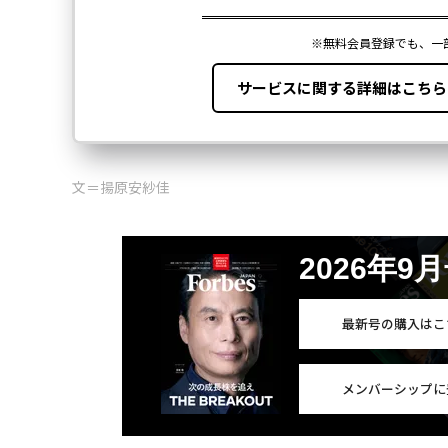
文＝揚原安紗佳
2026年9
最新号の購入はこ
メンバーシップに