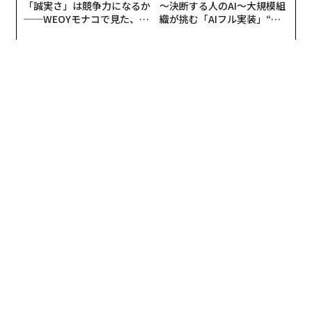
「誠実さ」は競争力になるか
〜決断する人のAI〜大規模組
──WEOYモナコで見た、く
織が挑む「AIフル実装」“使
ら寿司の経営哲学
う”企業から“動く”企業へ【N
TTドコモビジネス×PwC】
6.2インチの大型モデル「Google Pixel 4a（5G）」
Pixel 4a（5G）はGoogleストアの販売価格が6万500円
とさらにお手頃ないわゆる“5G入門機”だ。Pixel 5との詳
しい差分については後ほど説明するが、5G通信はどちら
も6GHz以下のSub-6周波数帯を利用する。もちろん4G L
TE通信にも対応する。