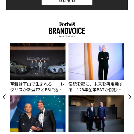
無料登録
特筆すべきは5G対応のフラグシップであるPixel 5が10
万円を大幅に切る7万4800円で発売されたことだ。振り
返れば2018年に発売されたGoogle Pixel 3はストレージ
容量64GBのモデルが9万5000円（Googleストア、税込
価格）という高級機だった。2019年発売のGoogle Pixel
4も価格は8万9980円から。今度のモデルが5G対応であ
目
ることも考慮すれば、シリーズのフラグシップモデルは
の
ずいぶんとお買い得になった。
ン
“
シ
Pixel 5は6.0インチ/FHD+の有機ELディスプレイを搭載
グ
する。先のシリーズまでは少し大判サイズの「XL」も同
革新は下山で生まれる──レ
伝統を礎に、未来を再定義す
時に発売されてきたが、今回はPixel 5 XLというモデル
クサスが新型TZとESに込め
る 125年企業BATが挑むス
はない。代わりに6.2インチ/FHD+の有機ELディスプレ
た「DISCOVER」の哲学
モークレスな未来
イを採用するPixel 4a（5G）が大判モデルのファンの期
待を背に受ける。