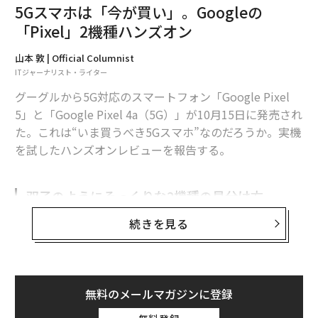
5Gスマホは「今が買い」。Googleの
混迷深まるTikTokの米国移転、「取締役に孫正義」説が一時浮上
「Pixel」2機種ハンズオン
グーグル社員が自分のスマホからGmailを削除したワケ
山本 敦 | Official Columnist
ITジャーナリスト・ライター
テック系人材が「働きたい企業」、1位はネットフリックス
グーグルから5G対応のスマートフォン「Google Pixel
5」と「Google Pixel 4a（5G）」が10月15日に発売され
た。これは“いま買うべき5Gスマホ”なのだろうか。実機
を試したハンズオンレビューを報告する。
advertisement
双子のようにそっくりな2機種の見分け方
続きを見る
グーグルは8月20日に4G LTE対応の
Google Pixel 4aを発売したばかり
だが、2カ月も待たな
い間に5G対応の2モデルを加えて2020年のラインナップ
無料のメールマガジンに登録
を一息に揃えた。