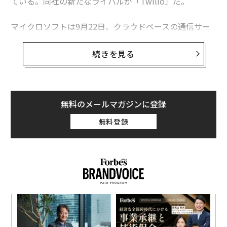
ている。同社の新たなライバルが「Twilio」だ。
マイクロソフトは9月22日、クラウドベースの通信サー
ビス「Azure Communication Services」の立ち上げを
宣言した。このプラットフォームは、開発者がビデオ会
続きを見る
議やチャットを組み合わせ、独自のウェブ会議アプリを
開発できるようにするもので、来月からは伝統的なコミ
ュニケーション手段である電話にも対応する。
無料のメールマガジンに登録
Twilioは、2016年にIPOを果たし時価総額340億ドル
無料登録
（約3.6兆円）に成長したが、マイクロソフトは同社を打
ち破ろうとしている。
〜
金
個
内