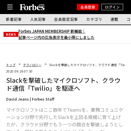
会員登録
ログイン
新着記事
人気記事
会員限定記事
カテゴリ
連載
コ
Forbes JAPAN MEMBERSHIP 新機能｜
NEWS
記事ページ内の広告表示を最小限にしました
トップ
テクノロジー
Slackを撃破したマイクロソフト、クラウド通信「Twili
2020.09.26 07:30
Slackを撃破したマイクロソフト、クラウ
ド通信「Twilio」を駆逐へ
David Jeans | Forbes Staff
マイクロソフトはここ数年でTeamsを、業務コミュニケ
ーション分野で先行したSlackを上回る規模に育て上げ
たが、クラウド分野でもう一つの競合を撃破しようとし