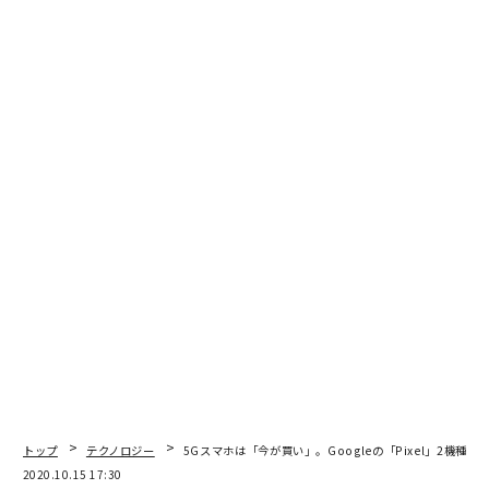
編集＝上田裕資
2026年9月号発売中
最新号の購入はこちらから
メンバーシップに登録する
関連記事
GAFAに対抗できる？ 「マイクロソフト」の強みの正体
トップ
テクノロジー
5Gスマホは「今が買い」。Googleの「Pixel」2機種ハ
2020.10.15 17:30
国防総省の受注を奪い合うアマゾンとマイクロソフトの熾烈な戦い