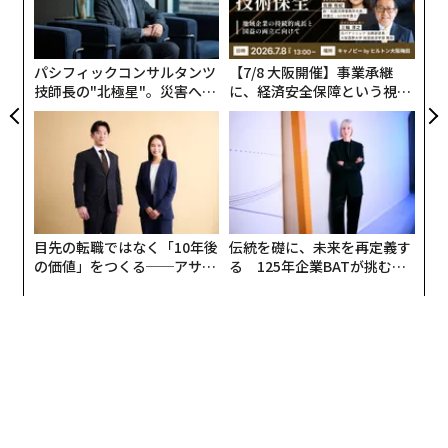
ェ
グ
実
全
パシフィックコンサルタンツ
【7/8 大阪開催】事業承継
技師長の"北極星"。災害への
に、経済安全保障という視点
無力感を乗り越え見つけた、
が加わるとき──経営者が問
防災一筋20年の答え
われる新たな判断軸
目先の転職ではなく「10年後
伝統を礎に、未来を再定義す
の価値」をつくる──アサイ
る 125年企業BATが挑むス
ンの長期伴走型支援とは
モークレスな未来