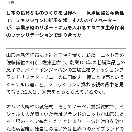
（右）
日本の良質なものづくりを世界へ──原点回帰と革新性
で、ファッションに新風を起こす2人のイノベーター
が、事業承継のサポートに力を入れるエヌエヌ生命保険
のファシリテーションで語り合った。
山形県寒河江市に本社と工場を置く、紡績・ニット業の
佐藤繊維の4代目佐藤正樹と、創業100年の老舗洋品店の
息子で、メイドインジャパンの工場直結ファッションブ
ランド「ファクトリエ」の山田敏夫。製造と販売という
ジャンルは違えど、ファッションに携わる親の背中を見
て育った2人は、家業をどうとらえているのか。
オバマ大統領の就任式、そしてノーベル賞授賞式で、ミ
シェル夫人が着ていた老舗ブランドのニットが山形にあ
る工場のモヘア糸だったことにより、一気に注目を浴び
た佐藤繊維。独自性の高い糸は世界中のハイブランドで