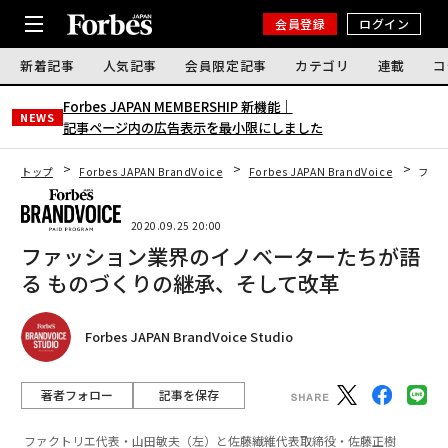
会員登録
ログイン
新着記事
人気記事
会員限定記事
カテゴリ
連載
コ
Forbes JAPAN MEMBERSHIP 新機能｜
NEWS
記事ページ内の広告表示を最小限にしました
トップ
Forbes JAPAN BrandVoice
Forbes JAPAN BrandVoice
ファ
2020.09.25 20:00
ファッション業界のイノベーターたちが語
る ものづくりの継承、そして改革
Forbes JAPAN BrandVoice Studio
著者フォロー
記事を保存
ファクトリエ代表・山田敏夫（左）と佐藤繊維代表取締役・佐藤正樹