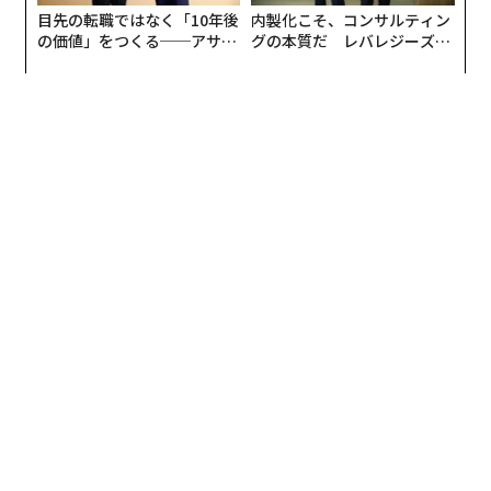
断されている。
目先の転職ではなく「10年後
内製化こそ、コンサルティン
の価値」をつくる──アサイ
グの本質だ レバレジーズが
事業体とアイデンティティのリスクとは、法的存在、所
ンの長期伴走型支援とは
実践する、次世代ファームの
有、支配、権限を確信をもって確立するプロセスであ
全貌
る。これはKYC(顧客確認)やKYB(事業者確認)のプロセ
ス、サプライヤー検証、さらに近年では組織に代わって
行動する自律型エージェントの検証を支える。以降のす
べては、この層を正しく整えることにかかっている。
2. コンプライアンスとエクスポージャーのリス
ク
組織がある企業を確実に特定した後、次の問いは、その
事業体と関わることが適切か、または許容されるかとい
う点になる。このリスクの次元には、制裁へのエクスポ
ージャー、重要な公的地位を有する者、不利な報道、規
制上の制約、法的手続き、評判に関する懸念が含まれ
る。アイデンティティ確認とは異なり、こうした条件は
急速に変化し得る。制裁指定、経営幹部への調査、サイ