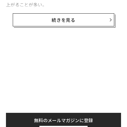
上がることが多い。
しかし現実には、ビジネスはそのようには動いていな
続きを見る
い。所有構造、サプライヤー、物流ネットワーク、金融
関係、世間の認識、規制上のエクスポージャー、事業継
続性——これらはすべて相互に影響し合っている。ある
領域での混乱が、その領域内にとどまることは稀であ
る。
長い間、組織はこれを実務上の限界として受け入れてき
た。動く要素の数があまりにも多く、人間のチームが継
続的に監視し、有意義な形で結びつけるには限界があっ
たためである。
変化したのは、これらの関係性が変化していく様子を観
察できるようになったことだ。AIと、継続的に更新され
る商用データ、そして大規模な企業関係マッピングが組
無料のメールマガジンに登録
み合わさることで、相互につながる企業や市場をリスク