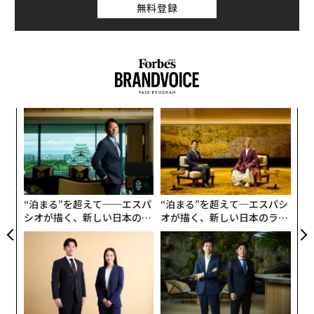
無料登録
がどのように伝播していくかを、これまで実現が難しか
った可視性の水準で追跡できるようになった。
この視野の広がりにより、リスクに対する理解のあり方
も変わる。AI時代における企業リスクを理解するための
より包括的なフレームワークは、以下の5つの次元から
始まる。
革
ク
た「
1. 事業体とアイデンティティのリスク
な
術
最初の問いは基礎的なものだ。自社が取引している相手
た
を把握しているか。
ア
“泊まる”を超えて──エスパ
“泊まる”を超えて─エスパシ
シオが描く、新しい日本のラ
オが描く、新しい日本のラグ
企業のアイデンティティを確立することは一見単純に聞
グジュアリー（前編）
ジュアリー（中編）
こえるが、現代の商取引の実態を考慮し始めると事情は
変わる。企業の所有者は変わる。ペーパーカンパニーは
実質的所有者を見えにくくする。不正な企業が正規の企
業を模倣する。記録は法域やデータソースをまたいで分