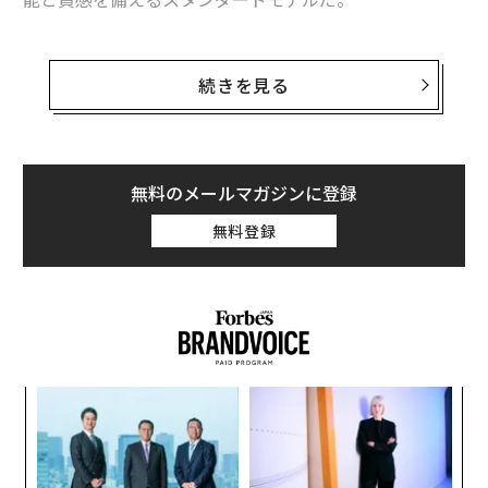
どちらにもGPS単体、またはGPSのほかにセルラー通信
機能も備える2種類のモデルがある。ケースのサイズは4
続きを見る
4mmと40mmに分かれる。Series 6はケースの素材によ
っても値段が変わるが、最もベーシックな仕立てのモデ
ルどうしでエントリー価格（いずれも税別）を比べる
と、Series 6が4万2800円、SEが2万9800円となる。価
無料のメールマガジンに登録
格が1万3000円開くことによる違いと、どちらがより自
無料登録
分の期待する用途にApple Watchなのかはこの後の詳し
い説明を参考にしてほしい。
Apple Watchで「できること」は多種多彩
ナ併
内
初めてApple Watchの購入を検討している方のために、
k」
グ
いくつかの基本情報を整理しておきたい。Apple Watch
ック
実
〈7
由
全
の利用には初期設定の段階からiPhoneが必要だ。
ャ