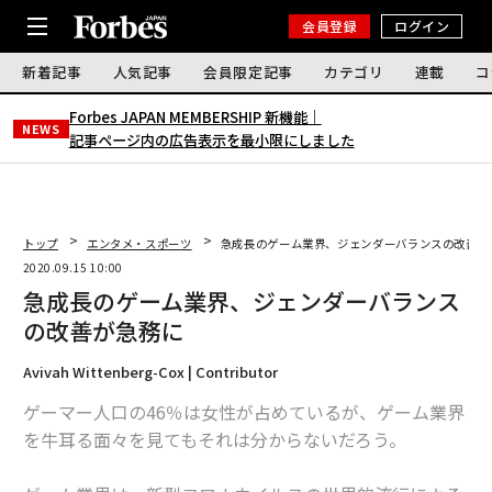
会員登録
ログイン
新着記事
人気記事
会員限定記事
カテゴリ
連載
コ
Forbes JAPAN MEMBERSHIP 新機能｜
NEWS
記事ページ内の広告表示を最小限にしました
トップ
エンタメ・スポーツ
急成長のゲーム業界、ジェンダーバランスの改善が
2020.09.15 10:00
急成長のゲーム業界、ジェンダーバランス
の改善が急務に
Avivah Wittenberg-Cox | Contributor
ゲーマー人口の46％は女性が占めているが、ゲーム業界
を牛耳る面々を見てもそれは分からないだろう。