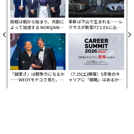
0年
な
る
モ
挑戦は個から始まり、共創に
革新は下山で生まれる──レ
よって加速する NORQAIN JA
クサスが新型TZとESに込め
PAN 特別座談会
た「DISCOVER」の哲学
「誠実さ」は競争力になるか
〈7.25(土)開催〉5年後のキ
──WEOYモナコで見た、く
ャリアに「戦略」はあるか。
ら寿司の経営哲学
トップエグゼクティブのキャ
リアに触れる1日│CAREER S
UMMIT 2026