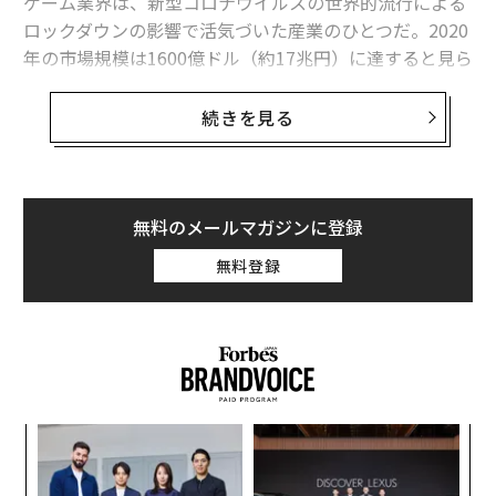
ゲーム業界は、新型コロナウイルスの世界的流行による
ロックダウンの影響で活気づいた産業のひとつだ。2020
年の市場規模は1600億ドル（約17兆円）に達すると見ら
れ、人知れず文化に多大な影響を与える存在になってい
る。予想市場規模は音楽や映画をはるかに上回るため、
続きを見る
ゲーム業界のジェンダーに対する姿勢は私たちの将来に
多大な影響を与えるようになるだろう。
筆者が最高経営責任者（CEO）を務める国際コンサルテ
無料のメールマガジンに登録
ィング企業20-FIRSTがまとめた報告書「国際ゲーム業界
無料登録
ジェンダーバランス・スコアカード」2020年版では、ゲ
ーム業界の経営幹部の大半を男性が占めていることが浮
き彫りとなった。これを考えると、ゲームの世界ではセ
クシーな女性と筋骨隆々の男性という露骨なステレオタ
イプが標準となっていることも不思議ではない。
A
変え
顧客
FE
pa
伝