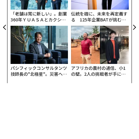
ト
リア
「老舗は常に新しい」。創業
伝統を礎に、未来を再定義す
UM
360年ＹＵＡＳＡとカクシン
る 125年企業BATが挑むス
CEO田尻望が語る、AIを超え
モークレスな未来
る人の価値
パシフィックコンサルタンツ
アフリカの農村の通信、小1
技師長の"北極星"。災害への
の壁。2人の挑戦者が手にし
無力感を乗り越え見つけた、
た「次なる武器」
防災一筋20年の答え
Apple WatchはiPhoneとペアリングして使うウェアラブルデバイスだ。iOSのWat
chアプリからApple Watchの各種設定を行う
iPhoneにペアリングすることで各種アプリによるヘルス