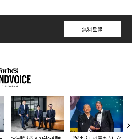
無料登録
“泊
スパ
日本
（前
共
〜決断する人のAI〜AI時
「誠実さ」は競争力にな