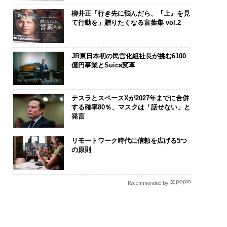
柳井正「行き先に悩んだら、『上』を見
て行動を」贈りたくなる言葉集 vol.2
JR東日本初の民営化組社長が挑む6100
億円事業とSuica変革
テスラとスペースXが2027年までに合併
する確率80％、マスクは「話せない」と
発言
リモートワーク時代に信頼を広げる5つ
の原則
Recommended by