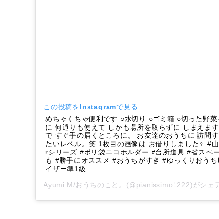
この投稿をInstagramで見る
めちゃくちゃ便利です ○水切り ○ゴミ箱 ○切った野
に 何通りも使えて しかも場所を取らずに しまえま
で すぐ手の届くところに。 お友達のおうちに 訪問する
たいレベル。笑 1枚目の画像は お借りしました‍♀️ #山崎実
rシリーズ #ポリ袋エコホルダー #台所道具 #省スペ
も #勝手にオススメ #おうちがすき #ゆっくりおうち時
イザー準1級
Ayumi.M/おうちのこと。
(@pianissimo1222)が