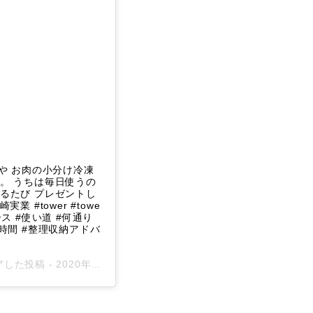
菜や お肉の小分け冷凍
す。 うちは毎日使うの
たび プレゼントし
業 #tower #towe
ース #使い道 #何通り
間 #整理収納アドバ
シェアした投稿 -
2020年 9月月1日午前12時02分PDT