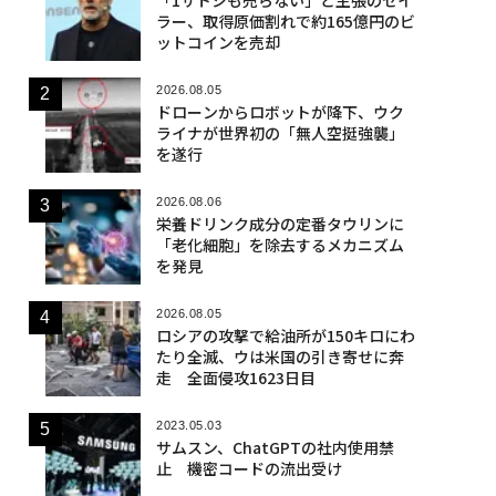
ラー、取得原価割れで約165億円のビ
ットコインを売却
2026.08.05
ドローンからロボットが降下、ウク
ライナが世界初の「無人空挺強襲」
を遂行
2026.08.06
栄養ドリンク成分の定番タウリンに
「老化細胞」を除去するメカニズム
を発見
2026.08.05
ロシアの攻撃で給油所が150キロにわ
たり全滅、ウは米国の引き寄せに奔
走 全面侵攻1623日目
2023.05.03
サムスン、ChatGPTの社内使用禁
止 機密コードの流出受け