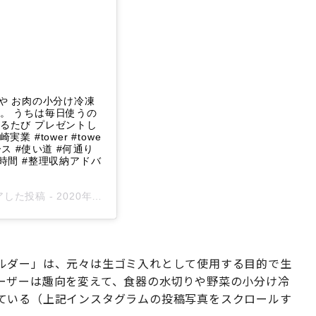
菜や お肉の小分け冷凍
す。 うちは毎日使うの
たび プレゼントし
業 #tower #towe
ース #使い道 #何通り
間 #整理収納アドバ
シェアした投稿 -
2020年 9月月1日午前12時02分PDT
ルダー」は、元々は生ゴミ入れとして使用する目的で生
ーザーは趣向を変えて、食器の水切りや野菜の小分け冷
ている（上記インスタグラムの投稿写真をスクロールす