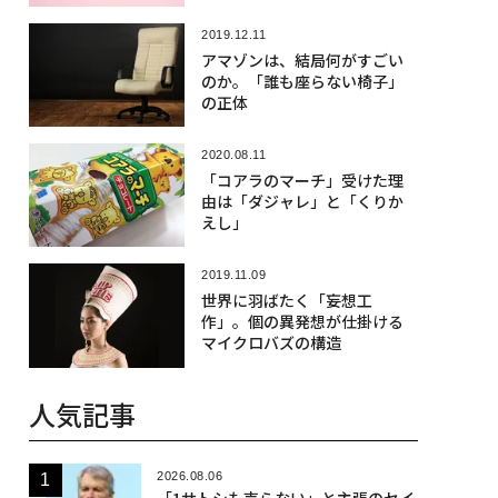
2019.12.11
アマゾンは、結局何がすごい
のか。「誰も座らない椅子」
の正体
2020.08.11
「コアラのマーチ」受けた理
由は「ダジャレ」と「くりか
えし」
2019.11.09
世界に羽ばたく「妄想工
作」。個の異発想が仕掛ける
マイクロバズの構造
人気記事
2026.08.06
「1サトシも売らない」と主張のセイ