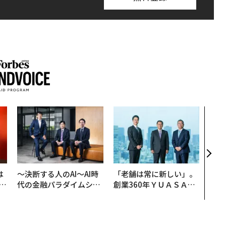
エン
ナ併
s 
タマ
を徹
は
〜決断する人のAI〜AI時
「老舗は常に新しい」。
b
代の金融パラダイムシフ
創業360年ＹＵＡＳＡと
r
ト、「超個別化」の核心
カクシンCEO田尻望が語
つ
【MUFG×ウェルスナビ
る、AIを超える人の価値
×PwC】