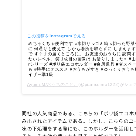
この投稿をInstagramで見る
めちゃくちゃ便利です ○水切り ○ゴミ箱 ○切った野
に 何通りも使えて しかも場所を取らずに しまえま
で すぐ手の届くところに。 お友達のおうちに 訪問する
たいレベル。笑 1枚目の画像は お借りしました‍♀️ #山崎実
rシリーズ #ポリ袋エコホルダー #台所道具 #省スペ
も #勝手にオススメ #おうちがすき #ゆっくりおうち時
イザー準1級
Ayumi.M/おうちのこと。
(@pianissimo1222)が
同社の人気商品である、こちらの「ポリ袋エコホ
み出されたアイテムである。しかし、こちらのユ
凍の下処理をする際にも、このホルダーを活用し
ると、その他の使い方も見ることができる）。