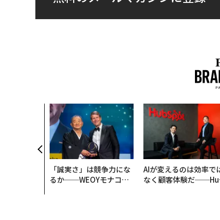
「誠実さ」は競争力にな
AIが変えるのは効率で
るか──WEOYモナコで
なく顧客体験だ──Hu
見た、くら寿司の経営哲
Spot Japanが語る「G
学
ow Better」な組織の
くり方