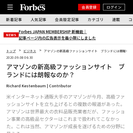
会員登録
ログイン
新着記事
人気記事
会員限定記事
カテゴリ
連載
コ
Forbes JAPAN MEMBERSHIP 新機能｜
NEWS
記事ページ内の広告表示を最小限にしました
トップ
ビジネス
アマゾンの新高級ファッションサイト ブランドには朗報なの
2020.09.08 06:30
アマゾンの新高級ファッションサイト ブ
ランドには朗報なのか？
Richard Kestenbaum | Contributor
米インターネット通販大手のアマゾンが今月、高級ファ
ッションサイトを立ち上げるとの複数の報道があった。
アマゾンは世界最大の衣料品販売業者だが、ファッショ
ン事業の高級品セクターはこれまで扱われてこなかっ
た。これは当然、アマゾンが成長を遂げるための分野に