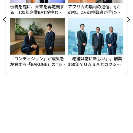
伝統を礎に、未来を再定義す
アフリカの農村の通信、小1
る 125年企業BATが挑むス
の壁。2人の挑戦者が手にし
モークレスな未来
た「次なる武器」
「コンディション」が成果を
「老舗は常に新しい」。創業
左右する――「BAKUNE」のTEN
360年ＹＵＡＳＡとカクシン
TIALが支える「挑戦者の明
CEO田尻望が語る、AIを超え
日」
る人の価値