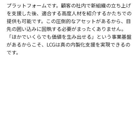
プラットフォームです。顧客の社内で新組織の立ち上げ
を支援した後、適合する高度人材を紹介するかたちでの
提供も可能です。この圧倒的なアセットがあるから、目
先の囲い込みに固執する必要がまったくありません。
「ほかでいくらでも価値を生み出せる」という事業基盤
があるからこそ、LCGは真の内製化支援を実現できるの
です。
内田
：顧客が自走できる状態をつくれたら、速やかに次
へ向かう。実際、私たちがAIを駆使してテスト工程の自
動化を支援した案件では、現業の工数が劇的に削減さ
れ、顧客から「浮いた時間で、品質向上のために新しい
アプローチを試したい」という創造的なアイデアも引き
出せるようになりました。
そもそも、私がLCGへの参画を決めたのは、岩槻の「マ
インドの良い人しか取りません」という言葉がきっかけ
でした。近年のコンサル業界は高いサラリーや肩書きが