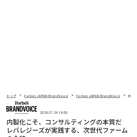
トップ
Forbes JAPAN BrandVoice
Forbes JAPAN BrandVoice
内製
2026.07.24 16:00
内製化こそ、コンサルティングの本質だ
レバレジーズが実践する、次世代ファーム