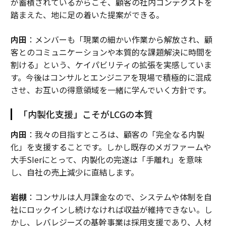
が蓄積されているからこそ、顧客の社内コンテクストを
踏まえた、地に足の着いた提案ができる。
内田
：メンバーも「現業の細かい作業から解放され、顧
客とのコミュニケーションや本質的な課題解決に時間を
割ける」という、ケイパビリティの拡張を実感していま
す。今後はコンサルとエンジニアを現場で積極的に混成
させ、お互いの得意領域を一緒に学んでいく方針です。
「内製化支援」こそがLCGの本質
内田
：我々の目指すところは、顧客の「完全なる内製
化」を支援することです。しかし既存のメガファームや
大手SIerにとって、内製化の完遂は「手離れ」を意味
し、自社の売上減少に直結します。
岩槻
：コンサルは人月課金なので、システムや体制を自
社にロックインし続けなければ収益が維持できない。し
かし、レバレジーズの基幹事業は採用支援であり、人材