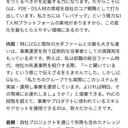
をつくるべきかを定義する力になります。だからこそLC
Gは、FDE・DS人材の育成を自社のコア戦略として打ち
出しています。私たちには「レバテック」という強力なI
T人材プラットフォームの素地がありますから、この変
化を最もとらえやすい環境にあるのです。
内田
：特にLCGと既存の大手ファームとの最も大きな違
いは、事業運営を担う圧倒的な当事者としての実践知を
もっている点です。例えば、私は前職の総合ファーム時
代、他社の先進事例を紹介する際、「〜と聞いていま
す」という感じで伝えざるをえませんでした。しかしLC
Gなら、「私たちのグループでも実際にこのシステムを
実装・運用し事業を運営しています。よければ明日、そ
の現場にお連れしましょうか？」と提案できる。PoCの
段階を超えて、事業やプロダクトに使われているスキル
やアセットを援用できるのは、我々だからこそです。
岩槻
：自社プロジェクトを通じて失敗も含めたナレッジ