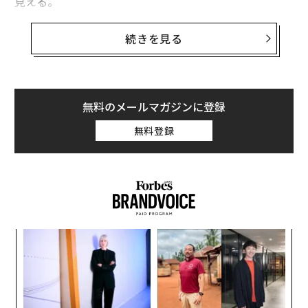
見える。
アマゾンはファッション分野で、ザッポス（Zappos）と
続きを見る
ショップボップ（Shopbop）の2社の買収を成功させ
た。ショップボップのアマゾンへの身売りでは私の会社
が代理を務めた経験から言えば、アマゾンは自社の高級
ファッションサイトを作る前に既存の会社を買収しよう
無料のメールマガジンに登録
としたはずだ。同社はぴったりの標的を見つけられなか
無料登録
ったか、買収金額で合意できなかった可能性が高い。
アマゾンの高級品サイトがどのように機能するのかにつ
いての全容は明らかになっていない。ただ、市場でアマ
ゾンと対面したら闘うよりも仲間に加わる方が良いと思
ってしまうはずだ。多くの高級ブランドは、新たな販売
〜
経路を通して商品を売るアイデアに引かれるだろう。
織
う
目
T
の
ン