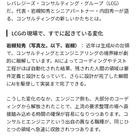
レバレジーズ・コンサルティング・グループ（LCG）
だ。代表・岩槻知秀とシニアパートナー・内田秀一が語
る、コンサルティングの新しいかたちとは。
LCGの現場で、すでに起きている変化
岩槻知秀（写真左。以下、岩槻）
： 近年は生成AIの台頭
で、コンサルティングとエンジニアリングの境界線が劇
的に融解しています。AIによってコーディングやテスト
工程がほぼ自動化された結果、残された人間の領域は要
件定義と設計となっていて、さらに設計が完了した瞬間
にAIを駆使して実装まで完了できる。
こうした変化のなか、エンジニア側も、大部分のコーデ
ィングから解放されたことで、上流の要求整理の場へ直
接踏み込める時間の確保が容易になりつつあります。コ
ンサルとエンジニアという出自の異なる職種が、同じひ
とつの領域へ急速に収斂されつつあります。