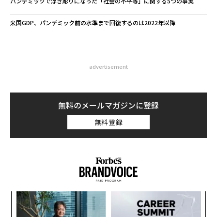
パンデミックで浮き彫りになった「社会の不平等」に関する5つの事実
米国GDP、パンデミック前の水準まで回復するのは2022年以降
advertisement
無料のメールマガジンに登録
無料登録
ア
の
た