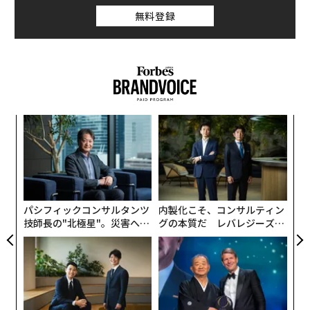
場の活性化につなげる狙いだ。
無料登録
挑
よっ
PA
伝
る
モ
パシフィックコンサルタンツ
内製化こそ、コンサルティン
技師長の"北極星"。災害への
グの本質だ レバレジーズが
無力感を乗り越え見つけた、
実践する、次世代ファームの
防災一筋20年の答え
全貌