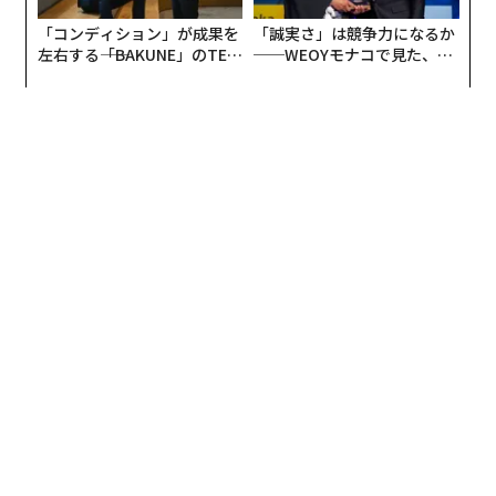
「コンディション」が成果を
「誠実さ」は競争力になるか
左右する――「BAKUNE」のTEN
──WEOYモナコで見た、く
TIALが支える「挑戦者の明
ら寿司の経営哲学
日」
編集＝江戸伸禎
2026年9月号発売中
最新号の購入はこちらから
メンバーシップに登録する