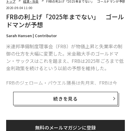
トップ
経済・社会
FRBの利上げ「2025年までない」 ゴールドマンが予想
2020.09.04 11:00
FRBの利上げ「2025年までない」 ゴール
ドマンが予想
Sarah Hansen | Contributor
米連邦準備制度理事会（FRB）が物価上昇と失業率の制
御の仕方を大幅に変更した。米金融大手のゴールドマ
ン・サックスはこれを踏まえ、FRBは2025年ごろまで低
金利政策を続けるという以前の予想を維持した。
FRBのジェローム・パウエル議長は先月末、FRBは今
後、一定期間の平均で2％の物価上昇率をめざすと発表
した。景気回復局面で物価上昇率が一時的に2％を上回
続きを見る
ることを容認するものだ。
FRBはこの変更によって低金利政策を長く続けられるよ
うにし、それを通じて米経済をさらに下支えし、労働市
無料のメールマガジンに登録