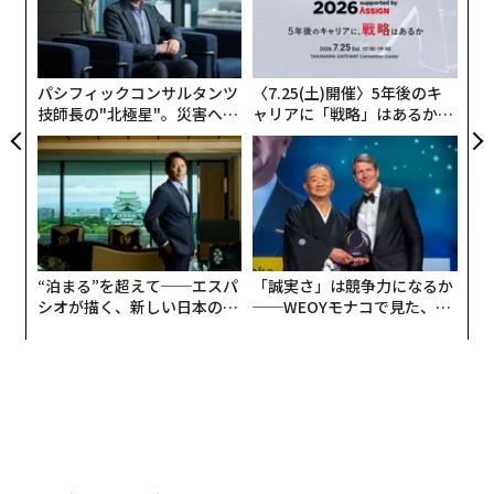
目
の
ン
パシフィックコンサルタンツ
〈7.25(土)開催〉5年後のキ
技師長の"北極星"。災害への
ャリアに「戦略」はあるか。
無力感を乗り越え見つけた、
トップエグゼクティブのキャ
防災一筋20年の答え
リアに触れる1日│CAREER S
UMMIT 2026
“泊まる”を超えて──エスパ
「誠実さ」は競争力になるか
シオが描く、新しい日本のラ
──WEOYモナコで見た、く
グジュアリー（前編）
ら寿司の経営哲学