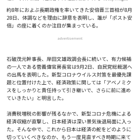
約8年におよぶ長期政権を率いてきた安倍晋三首相が8月
28日、体調などを理由に辞意を表明し、誰が「ポスト安
倍」の座に着くのか注目が集まっている。
advertisement
石破茂元幹事長、岸田文雄政調会長に続いて、有力候補
の一人である菅義偉官房長官は9月2日、自民党総裁選へ
の出馬を表明した。新型コロナウイルス対策を最優先課
題と位置付けた上で、経済政策に関しては「アベノミク
スをしっかりと責任持って引き継いで、さらに前に進め
ていきたい」と明言した。
消費税増税の影響が残るなかで、新型コロナ危機による
経済収縮が直撃し、日本経済は深い景気後退局面に入っ
た。そんな中で、これから日本は経済の舵をどのように
切っていくべきなのか、もう一度見直すべき時期に来て