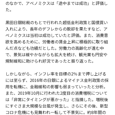
のなかで、アベノミクスは「途中までは成功」と評価し
た。
黒田日銀総裁のもとで行われた超低金利政策と国債買い
入れにより、長年のデフレからの脱却を果たすなど、ア
ベノミクスは当初は成功していたと評価。また、消費意
欲を高めるために、労働者の賃金上昇に積極的に取り組
んだ点なども功績だとした。労働力の高齢化が進む中
で、景気は緩やかながらも拡大を続け、観光業も円安や
規制緩和に助けられ好況であったと振り返った。
しかしながら、インフレ率を目標の2％まで押し上げる
には至らず、2016年の日銀によるマイナス金利政策の採
用を転機に、金融緩和の影響も弱まっていったと分析。
また、2019年10月に行われた2度目の消費増税について
は「非常にタイミングが悪かった」と指摘した。増税後
にすぐさま大規模な台風が発生し、さらにその後、新型
コロナ危機にも見舞われ一転して不景気に。約8年間の