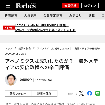
会員登録
ログイン
新着記事
人気記事
会員限定記事
カテゴリ
連載
コ
Forbes JAPAN MEMBERSHIP 新機能｜
NEWS
記事ページ内の広告表示を最小限にしました
トップ
経済・社会
アベノミクスは成功したのか？ 海外メディアの安倍政権へ
2020.09.05 12:00
アベノミクスは成功したのか？ 海外メデ
ィアの安倍政権への辛口評価
渡邊雄介 | Contributor
著者フォロー
記事を保存
誰が「ポスト安倍」の座に着くのか注目が集まっている（Getty Images）