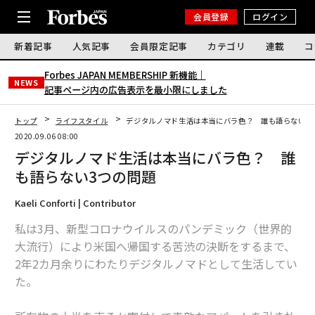
会員登録
ログイン
新着記事
人気記事
会員限定記事
カテゴリ
連載
コ
Forbes JAPAN MEMBERSHIP 新機能｜
NEWS
記事ページ内の広告表示を最小限にしました
トップ
ライフスタイル
デジタルノマド生活は本当にバラ色？ 誰も語らない3
2020.09.06 08:00
デジタルノマド生活は本当にバラ色？ 誰
も語らない3つの問題
Kaeli Conforti | Contributor
私は3月、新型コロナウイルスのパンデミック（世界的
大流行）により米国へ帰国する苦渋の決断をするまで、
2年2カ月余りにわたりデジタルノマドとして生活してい
た。