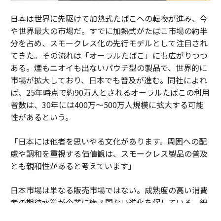
日本は世界に先駆けて加熱式たばこへの転換が進み、今
や世界最大の市場だ。すでに加熱式がたばこ市場の約半
分を占め、スモークレス化の先行モデルとして注目され
てきた。その流れは「オーラルたばこ」にも広がりつつ
ある。煙もニオイも出ないパウチ型の製品で、世界的に
市場が拡大しており、日本でも普及が進む。同社によれ
ば、25年時点で約90万人とされるオーラルたばこの利用
者数は、30年には400万～500万人規模に拡大する可能
性があるという。
「日本には他者を思いやる文化があります。周囲への配
慮や調和を重視する価値観は、スモークレス製品の普及
とも親和性があると考えています」
日本市場は単なる販売市場ではない。成熟度の高い消費
者の期待水準が企業に絶え間ない進化を促している。細
部へのこだわりや品質への妥協のない姿勢が、新しい製