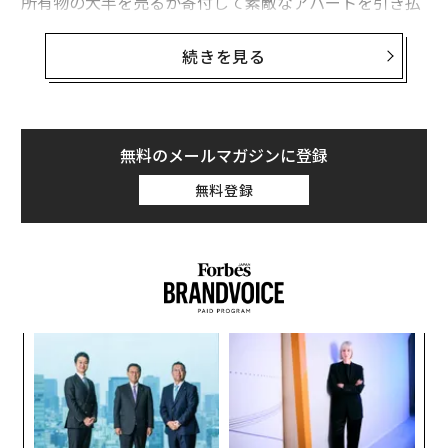
所有物の大半を売るか寄付して素敵なアパートを引き払
い、仕事を辞めてフリーランスの執筆業を始めると、最
初は東南アジアを2カ月間旅し、その後は南に向かって
続きを見る
オーストラリアとニュージーランドでワーキングホリデ
ービザを取得して滞在した。人生で最も素晴らしい一人
旅で、非常に楽しい経験ができた。
無料のメールマガジンに登録
とはいえ、これまでの経験を振り返ると、デジタルノマ
無料登録
ド生活に飛び込む前に知っておきたかったことがいくつ
かある。まず、毎日がお祭りなわけではないこと。母国
であったものと同じいらいらや問題は、どこに行っても
ついて回る。また、米国人の場合はたとえ海外在住でも
米国に納税する義務がある。
ィン
ア
ズが
の
ムの
た
目
の
ン