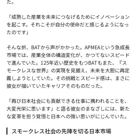
た。
「成熟した産業を未来につなげるためにイノベーション
を起こす。それこそが自分の使命だと感じるようになっ
たのです」
そんな折、BATから声がかかった。APMEAという急成長
市場では、産業全体の構造変化が、かつてないスピード
で進んでいた。125年近い歴史をもつBATもまた、『ス
モークレスな世界』の実現を見据え、未来を大胆に再定
義しようとしていた。その挑戦とスピード感は、まさに
彼女が描いていたキャリアそのものだった。
「再び日本社会にも貢献できる仕事に携われることを、
大変光栄に思います」と語る彼女のまなざしには、新た
な変革を担う覚悟と日本への強い思いがにじんでいた。
スモークレス社会の先陣を切る日本市場