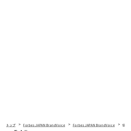
トップ
Forbes JAPAN BrandVoice
Forbes JAPAN BrandVoice
伝統