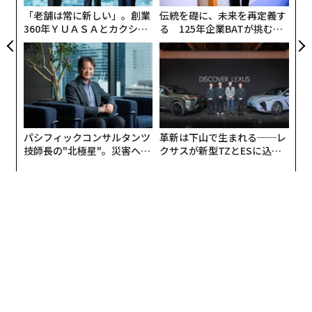
「老舗は常に新しい」。創業
伝統を礎に、未来を再定義す
360年ＹＵＡＳＡとカクシン
る 125年企業BATが挑むス
CEO田尻望が語る、AIを超え
モークレスな未来
る人の価値
パシフィックコンサルタンツ
革新は下山で生まれる──レ
技師長の"北極星"。災害への
クサスが新型TZとESに込め
無力感を乗り越え見つけた、
た「DISCOVER」の哲学
防災一筋20年の答え