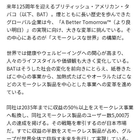
来年125周年を迎えるブリティッシュ・アメリカン・タ
バコ（以下、BAT）。煙とともに長い歴史を歩んできた
グローバル企業は今、「A Better Tomorrow™（より良
い明日）」の実現に向け、大きな変革に挑んでいる。そ
の中心にあるのが「スモークレスな世界」の構築だ。
世界では健康やウェルビーイングへの関心が高まり、
人々のライフスタイルや価値観も大きく変化している。
BATはそうした社会の変化を前向きにとらえ、紙巻きた
ばこ中心の事業から、加熱式たばこやオーラルたばこな
どのスモークレス製品を中心とした事業への変革を進め
ている。
同社は2035年までに収益の50％以上をスモークレス事業
へ転換し、同社スモークレス製品のユーザー数5,000万
人の達成を掲げる。その戦略を牽引するのが日本市場
だ。すでに収益の半数をスモークレス製品が占め、グル
ープが世界全体で目指す未来を先行して実現している。