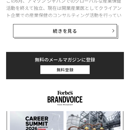
この6月、アマゾン ジャパンでのグローバルな産業保健
活動を終えて独立、現在は開業産業医としてクライアン
ト企業での産業保健のコンサルティング活動を行ってい
る。
続きを見る
本連載では鈴木氏に、「超多忙なビジネスパーソンが自
分の心を守りながらパフォーマンスを上げる方法」を教
えていただく。
無料のメールマガジンに登録
今回は、「ストレスをためない方法」にスポットを当て
無料登録
ていただいた。
第2回 産業医が「白衣を着ない理由」｜元アマゾン産業
医の相談室 #2
新型コロナウイルス感染症の流行により、私たちの働き
パ
技
方は大きく変わろうとしています。当たり前だった対面
無
でのコミュニケーションが避けられ、大人数での会議や
「