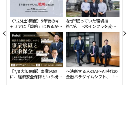
防
左右
研修の実施も控えられています。
T
日
それに代わり、Zoomの様な画像を介したバーチャルで
〈7.25(土)開催〉5年後のキ
なぜ“眠っていた環境技
ャリアに「戦略」はあるか。
術”が、下水インフラを変え
のコミュニケーションが推奨されています。また食事や
トップエグゼクティブのキャ
たのか──産総研×月島JFE
宴会などの自粛も続いているため、会社が終わってから
リアに触れる1日│CAREER S
アクアソリューションの10年
飲みに行く機会も減っています。仲間とお酒を楽しみ、
UMMIT 2026
時には会社の悪口を言いながらストレス解消していた人
たちは、これまでとは違った手段でのストレス解消を模
索していることでしょう。
【7/8 大阪開催】事業承継
〜決断する人のAI〜AI時代の
に、経済安全保障という視点
金融パラダイムシフト、「超
コップの「数」とコップの「大きさ」
が加わるとき──経営者が問
個別化」の核心 【MUFG×ウ
われる新たな判断軸
ェルスナビ×PwC】
2リットルの水の入ったペットボトルを1本、大きさ（容
量）の違うコップを数個用意して、それぞれのコップに
ペットボトルの水を注いでみてください。