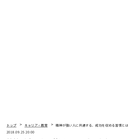
ペットボトルにはまだ水が残っていると思います。残っ
た水の量は、コップの「数」とコップの「大きさ」とい
う2つの条件で決まります。
ペットボトルに残った水の量を、たまってしまったスト
レスだとイメージしてください。ストレスをためないた
めには、残った水の量をできるだけ少なくすればよいの
です。
トップ
キャリア・教育
精神が強い人に共通する、成功を収める習慣とは
2018.09.25 20:00