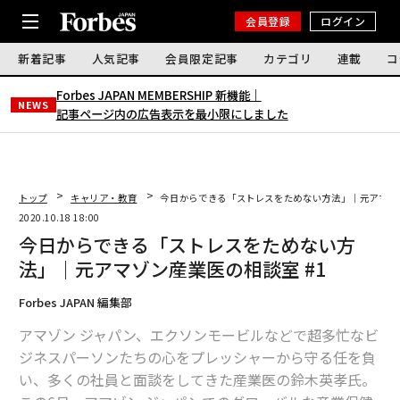
会員登録
ログイン
新着記事
人気記事
会員限定記事
カテゴリ
連載
コ
Forbes JAPAN MEMBERSHIP 新機能｜
NEWS
記事ページ内の広告表示を最小限にしました
トップ
キャリア・教育
今日からできる「ストレスをためない方法」｜元アマゾン
2020.10.18 18:00
今日からできる「ストレスをためない方
法」｜元アマゾン産業医の相談室 #1
Forbes JAPAN 編集部
アマゾン ジャパン、エクソンモービルなどで超多忙なビ
ジネスパーソンたちの心をプレッシャーから守る任を負
い、多くの社員と面談をしてきた産業医の鈴木英孝氏。