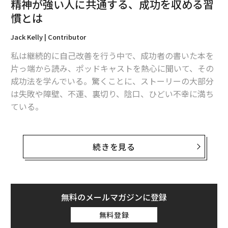
精神が強い人に共通する、成功を収める習
慣とは
Jack Kelly | Contributor
Shutterstock
私は継続的に自己改善を行う中で、成功者の書いた本を
片っ端から読み、ポッドキャストを熱心に聞いて、その
ひとつは、コップの数を増やすこと。これは複数のスト
成功法を学んでいる。驚くことに、ストーリーの大部分
レス解消の手段を持つことを意味します。
は失敗や障壁、不運、裏切り、陰口、ひどい不幸に満ち
ている。
たとえば、飲み会がストレス解消の手段の方も少なくな
いと思いますが、いま都心では、3密を避けるためにも
メンタルの強い人たちの共通項は、圧倒されるような障
飲み会を開催することは難しくなっています。このよう
壁が立ちはだかってもビジョンを追い求めたことだ。課
続きを見る
な場合に備えて、たとえばオンラインヨガのコースに申
題があるからという理由で目的遂行を諦めたり、やる気
し込む、ちょっと高いワインを買ってみる、など、別の
や熱意を失ったりせず、小さな成功の兆しに気づくまで
「新しいコップ」を用意することも必要になってくるで
何年も失敗を重ねた人が多い。私が学んだ最大の教訓
しょう。
は、精神的な習慣が成功を収める上でとても重要だった
無料のメールマガジンに登録
ことだ。
もうひとつは、大きなコップを用いること。このこと
無料登録
で、より効果的にストレスを解消することができます。