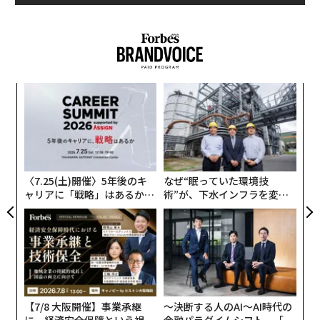
精神の強い人が行う最初の生産的な習慣は、朝起きてか
たとえば、大好きな俳優が主演で2時間でずっぱりの映
らベッドから出ることだ。
画を見る、は大きなコップ、大好きな俳優がチョイ役で
5分だけ出ている映画を見る、は中ぐらいのコップ、と
いったところでしょうか。
パ
過度なストレスをためないように、「手段（コップの
技
無
数）」と「効果（コップの大きさ）」という2つの要素
「
防
を意識しながら、ストレスとうまく付き合っていくとよ
左右
いでしょう。
T
日
〈7.25(土)開催〉5年後のキ
なぜ“眠っていた環境技
しかし「それでもたまってしまったら」どうするか？
ャリアに「戦略」はあるか。
術”が、下水インフラを変え
トップエグゼクティブのキャ
たのか──産総研×月島JFE
その場合の方法を、これから説明します。
リアに触れる1日│CAREER S
アクアソリューションの10年
UMMIT 2026
次ページ ＞
それでもたまってしまったら？
1
2
3
【7/8 大阪開催】事業承継
〜決断する人のAI〜AI時代の
に、経済安全保障という視点
金融パラダイムシフト、「超