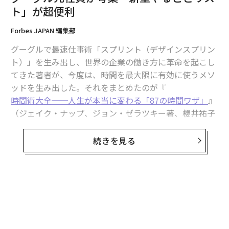
ト」が超便利
「ふつう」の輪郭をあぶり出す
Forbes JAPAN 編集部
石川：
コロナ禍でこれまで普通だったことが通用しなく
グーグルで最速仕事術「スプリント（デザインスプリン
なって久しいですが、そもそも深澤さんにとって「ふつ
ト）」を生み出し、世界の企業の働き方に革命を起こし
う」ってどんなことなんでしょう。
てきた著者が、今度は、時間を最大限に有効に使うメソ
ッドを生み出した。それをまとめたのが『
深澤：
僕がよく言っているのは「刺身の厚さはみんな知
時間術大全──人生が本当に変わる「87の時間ワザ」
』
っている」ということ。刺身が美味しく感じられる厚さ
（ジェイク・ナップ、ジョン・ゼラツキー著、櫻井祐子
って、魚ごとに答えがあって、1ミリ分厚くても、薄くて
訳、ダイヤモンド社）だ。同書はたちまちのうちに話題
も美味しくない。
となり、世界16カ国で刊行が決まっている。
続きを見る
そして分厚すぎる刺身は自然と最後までお皿に残るんで
著者のジェイク・ナップはグーグルで、ジョン・ゼラツ
すよ。なぜか。それはみんな感覚的に美味しい厚さを知
キーはユーチューブで、長年、人の目を「1分、1秒」で
っていて、無意識のうちに選んでいるからです。
も多く引きつける仕組みを研究し続けてきた「依存のプ
ロ」だ。
家具でも、食べ物でも、話し方でも、物事にはすべてそ
ういうちょうどいいバランスがあって、誰もが自然にそ
そんな人間心理のメカニズムを知り尽くした2人だから