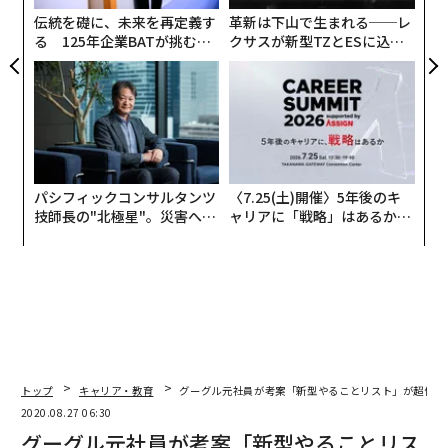
して活躍する、日本のプロダクトデザイナーの代名詞的
ェ
伝統を礎に、未来を再定義す
革新は下山で生まれる──レ
な存在だ。
る 125年企業BATが挑むス
クサスが新型TZとESに込め
モークレスな未来
た「DISCOVER」の哲学
独立前はIDEO SAN FRANCISCOの前身ID Twoで勤務。
その後、日本支社長を勤めた深澤は、同じくプロダクト
デザイナーというバックグランドをもつ石川にとっては
大先輩でもある。
パシフィックコンサルタンツ
〈7.25(土)開催〉5年後のキ
深澤が大切にしているのは「自然」「感じる」「日常」
技師長の"北極星"。災害への
ャリアに「戦略」はあるか。
といったキーワード。プロダクトには、これらを体現し
無力感を乗り越え見つけた、
トップエグゼクティブのキャ
たような心地よい間や距離感が底通し、世界的に評価さ
防災一筋20年の答え
リアに触れる1日│CAREER S
UMMIT 2026
れている。今年7月には、根底に流れる思想をまとめた
『ふつう』（D&DEPARTMENT）を出版した。
世の中の常識や価値観が大きく変容し、これまでの「普
通」が常識ではなくなった現状をどう捉えているのか。
トップ
キャリア・教育
グーグル元社員が考案「新型やることリスト」が超便利
時代の節目における思考のヒントを探る。
2020.08.27 06:30
グーグル元社員が考案「新型やることリス