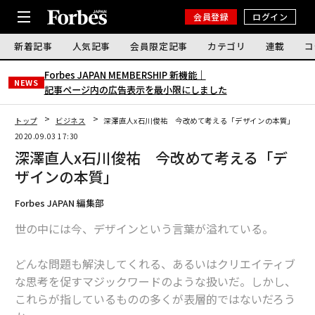
会員登録
ログイン
新着記事
人気記事
会員限定記事
カテゴリ
連載
コ
Forbes JAPAN MEMBERSHIP 新機能｜
NEWS
記事ページ内の広告表示を最小限にしました
トップ
ビジネス
深澤直人x石川俊祐 今改めて考える「デザインの本質」
2020.09.03 17:30
深澤直人x石川俊祐 今改めて考える「デ
ザインの本質」
Forbes JAPAN 編集部
世の中には今、デザインという言葉が溢れている。
どんな問題も解決してくれる、あるいはクリエイティブ
な思考を促すマジックワードのような扱いだ。しかし、
これらが指しているものの多くが表層的ではないだろう