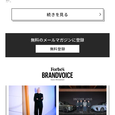
か。
実際に本来の意味での「デザイン」ができているもの
続きを見る
は、驚くほど少ない。そして社会が大きく変化する今、
このような付け焼き刃的なアプローチの綻びがあらわに
なりつつある。
無料のメールマガジンに登録
そんな危機感をきっかけにスタートしたデザイナー石川
無料登録
俊祐による新連載「石川俊祐のデザインの本質」。石川
はデザイン思考の草分けとも言えるIDEO TOKYOの立ち
上げメンバーで、昨年、カルチャーデザインファームを
掲げるKESIKIを立ち上げた。本連載では、多種多様な広
義のデザイナーをゲストに迎え、「デザインの本質」を
探る。
ィン
ア
ズが
の
第一回のゲストは、プロダクトデザイナー深澤直人。家
ムの
た
〜
電・インテリアブランド±0（プラスマイナスゼロ）の
金
デザインや無印良品のデザインアドバイザリーボードと
個