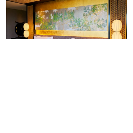
客室内ベッドルームの唐紙アート。作家は1624年から京都で続く唐紙屋
「唐長」初代の名を受け継いだ千田長右衛門。