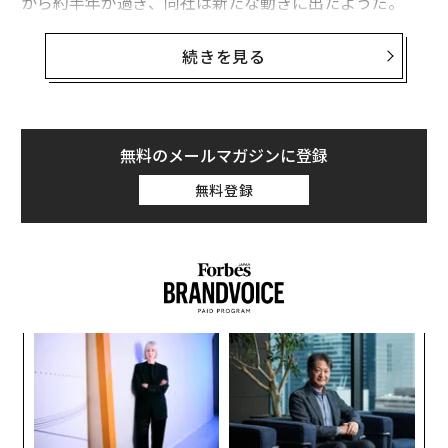
から約半年が過ぎ、同社は新たな動きに出たようだ。
BOLDは休眠特許や先端的なテクノロジー、伝統技術を
続きを見る
保持する企業や、尖ったアイデアを保有するスタートア
ップなどに対して、CDO（チーフ・デザイン・オフィサ
ー）を組織に送り込み、課題を抽出し、その課題をクリ
エイティブで解決するハンズオン型の独自の支援プログ
無料のメールマガジンに登録
ラムを開始している。
無料登録
「その企業にとって世界一と誇れる北極星（コアコンピ
タンス）を見極め、そこを目指した組織マネジメント、
そして最適な顧客体験のデザインをサポートできればと
思っています」
キ
「
BOLD代表取締役CDOの大山よしたかはこのように語
か。
左右
る。上記のプログラムの第1弾として、BOLDが支援して
キャ
T
な
いるのが次世代潜水船「SEA BALLOON（海中バルー
R S
日
術
ン）」の開発を進めるスタートアップ「OCEAN SPIRAL
た