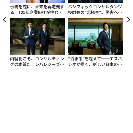
（オーシャンスパイラル）」だ。
ア
伝統を礎に、未来を再定義す
パシフィックコンサルタンツ
る 125年企業BATが挑むス
技師長の"北極星"。災害への
モークレスな未来
無力感を乗り越え見つけた、
防災一筋20年の答え
内製化こそ、コンサルティン
“泊まる”を超えて──エスパ
グの本質だ レバレジーズが
シオが描く、新しい日本のラ
実践する、次世代ファームの
グジュアリー（前編）
全貌
事業開発と社会実装をつなぐ「接着剤」が必要