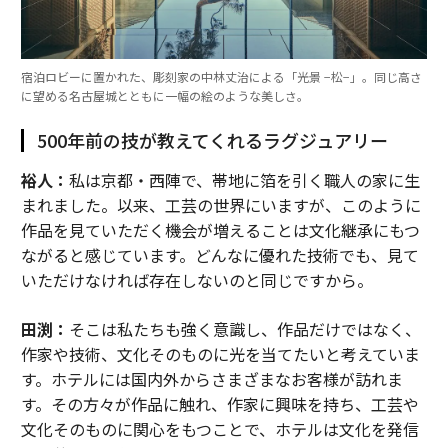
宿泊ロビーに置かれた、彫刻家の中林丈治による「光景 −松−」。同じ高さ
に望める名古屋城とともに一幅の絵のような美しさ。
500年前の技が教えてくれるラグジュアリー
裕人：
私は京都・西陣で、帯地に箔を引く職人の家に生
まれました。以来、工芸の世界にいますが、このように
作品を見ていただく機会が増えることは文化継承にもつ
ながると感じています。どんなに優れた技術でも、見て
いただけなければ存在しないのと同じですから。
田渕：
そこは私たちも強く意識し、作品だけではなく、
作家や技術、文化そのものに光を当てたいと考えていま
す。ホテルには国内外からさまざまなお客様が訪れま
す。その方々が作品に触れ、作家に興味を持ち、工芸や
文化そのものに関心をもつことで、ホテルは文化を発信