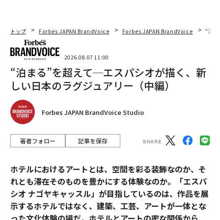
トップ
Forbes JAPAN BrandVoice
Forbes JAPAN BrandVoice
“泊
2026.08.07 11:00
“泊まる”を超えて─エスパシオが描く、新
しい日本のラグジュアリー（中編）
Forbes JAPAN BrandVoice Studio
著者フォロー
記事を保存
ホテルにおけるアートとは、空間を彩る装飾なのか、そ
れとも滞在そのものを豊かにする体験なのか。「エスパ
シオ ナゴヤキャッスル」が目指しているのは、作品を展
示するホテルではなく、建築、工芸、アートが一体とな
った文化体験の場だ。ホテルとアートの密な関係から、