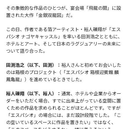
その象徴的な作品のひとつが、宴会場「飛龍の間」に設
置された大作「金銀双龍図」だ。
この日、作者である箔アーティスト・裕人礫翔が「エス
パシオ ナゴヤキャッスル」を率いる田渕浩之とともに、
ホテルとアート、そして日本のラグジュアリーの未来に
ついて語り合った。
田渕浩之（以下、田渕）：
裕人さんと初めてお会いした
のは箱根のプロジェクト（「エスパシオ 箱根迎賓館 麟
鳳亀龍」）を進めているときでした。
裕人礫翔（以下、裕人）：
通常、ホテルや企業からオー
ダーをいただく場合、すでに出来上がっている空間に置
くための作品を求められることがほとんどです。ですが
「エスパシオ」の場合には、まだ設計段階でした。「こ
の空いているスペースに作品を置きたい」ではなく、