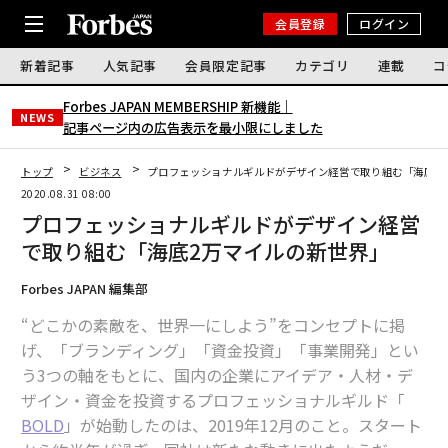
会員登録
ログイン
新着記事
人気記事
会員限定記事
カテゴリ
連載
コ
Forbes JAPAN MEMBERSHIP 新機能｜
NEWS
記事ページ内の広告表示を最小限にしました
トップ
ビジネス
プロフェッショナルギルドがデザイン経営で取り組む「海底2
2020.08.31 08:00
プロフェッショナルギルドがデザイン経営
で取り組む「海底2万マイルの新世界」
Forbes JAPAN 編集部
“どこかの素敵を、世界一にしよう”をコンセプトに掲
げ、「ブランディング」「資金投資」「事業開発」とい
う3つの軸をもとに、国内の企業にアイデア・人材・デ
ザイン・資金を投資するプロフェッショナルギルド「
BOLD
」が始動したのは、2019年12月のこと。スタート