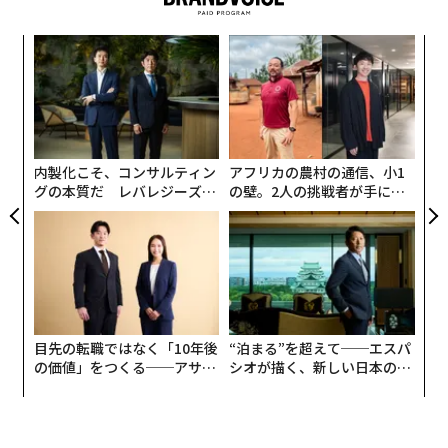
できるサービス「fanistream」をリリースしたのが、TH
ECOOの平良真人だ。
果を
「
EN
─
同アプリは、「エンタメ産業に関わるアーティスト・ス
明
ら
革
タッフの方々の少しでも力になりたい」という平良の強
ク
い思いで、約1週間で開発し、リリースに至ったという。
た「
開始から約2カ月で既に13回のライブが開催されてお
内製化こそ、コンサルティン
アフリカの農村の通信、小1
り、視聴者からは「自宅でリアルなライブを体感でき
グの本質だ レバレジーズが
の壁。2人の挑戦者が手にし
る」と歓びの声が上がっているとのこと。
実践する、次世代ファームの
た「次なる武器」
全貌
Googleで働いた後、THECOOを創業した平良。今回、
創業に至った理由と、fanistreamの始動に至るまでの経
緯、そしてアフターコロナにおけるイベント事業のあり
方について話を聞いた。
目先の転職ではなく「10年後
“泊まる”を超えて──エスパ
の価値」をつくる──アサイ
シオが描く、新しい日本のラ
ンの長期伴走型支援とは
グジュアリー（前編）