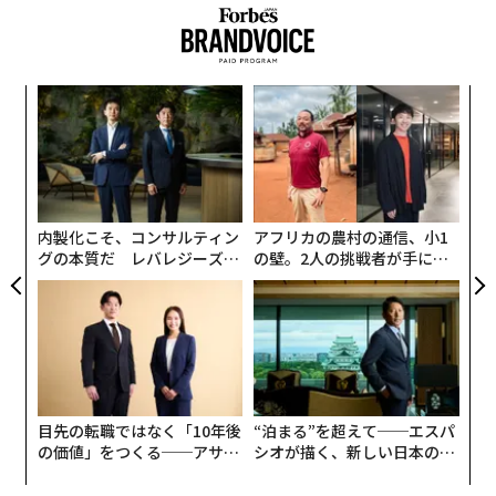
果を
「
EN
─
明
ら
革
ク
た「
内製化こそ、コンサルティン
アフリカの農村の通信、小1
グの本質だ レバレジーズが
の壁。2人の挑戦者が手にし
実践する、次世代ファームの
た「次なる武器」
全貌
目先の転職ではなく「10年後
“泊まる”を超えて──エスパ
の価値」をつくる──アサイ
シオが描く、新しい日本のラ
ンの長期伴走型支援とは
グジュアリー（前編）