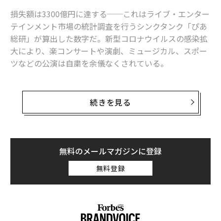
損失額は3300億円に達する──これはライブ・エンター
テインメント市場の統計調査を行うシンクタンク「ぴあ
総研」が算出した数字だ。新型コロナウイルスの感染拡
大により、楽コンサートや演劇、ミュージカル、スポー
ツなどの公演は自粛を余儀なくされている。
3月23日時点で、中止・延期などによって売り上げが減
少した音楽コンサートやスポーツなどの公演は8万1000
続きを見る
本（確定値）にのぼる。緊急事態宣言の発令・延長によ
って、その影響はさらに長引きそうで、5月末まで自粛が
続いた場合、さらに7万2000本（推計値）が追加され、
合計15万300本の公演が被害を受けることになる。
無料のメールマガジンに登録
無料登録
ライブ・エンターテインメント市場を取り巻く状況は厳
しいが、座して死を待つわけにはいかない。ライブ活動
ができないアーティスト、ファンのために「＃ライブを
止めるな」と題して、チケット制で無観客ライブを視聴