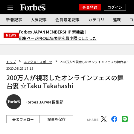
会員登録
ログイン
新着記事
人気記事
会員限定記事
カテゴリ
連載
コ
Forbes JAPAN MEMBERSHIP 新機能｜
NEWS
記事ページ内の広告表示を最小限にしました
トップ
エンタメ・スポーツ
200万人が視聴したオンラインフェスの舞台裏 ☆Taku 
2020.08.27 17:15
200万人が視聴したオンラインフェスの舞
台裏 ☆Taku Takahashi
Forbes JAPAN 編集部
著者フォロー
記事を保存