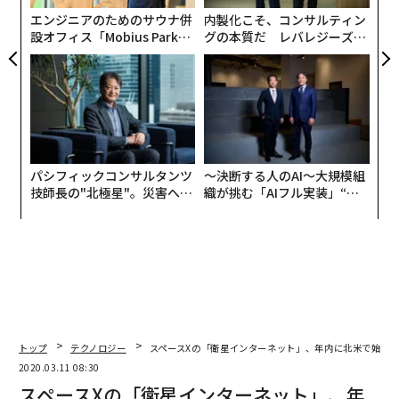
エンジニアのためのサウナ併
内製化こそ、コンサルティン
設オフィス「Mobius Park」
グの本質だ レバレジーズが
がオープン──タマディック
実践する、次世代ファームの
が健康経営を徹底する理由
全貌
パシフィックコンサルタンツ
〜決断する人のAI〜大規模組
技師長の"北極星"。災害への
織が挑む「AIフル実装」“使
無力感を乗り越え見つけた、
う”企業から“動く”企業へ【N
防災一筋20年の答え
TTドコモビジネス×PwC】
トップ
テクノロジー
スペースXの「衛星インターネット」、年内に北米で始動
2020.03.11 08:30
スペースXの「衛星インターネット」、年