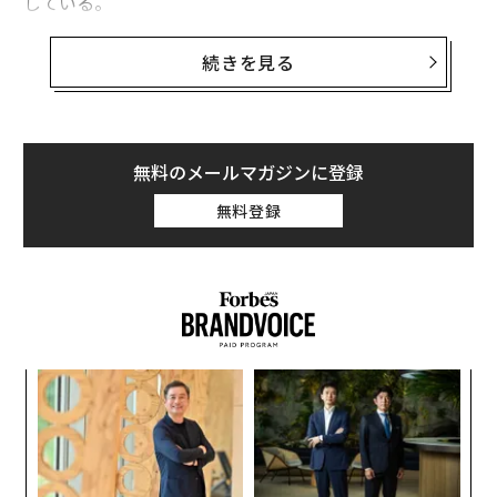
している。
ゲイツは今回のラウンドで7850万ドルを出資し、カイメ
続きを見る
タの取締役らも合計100万ドルを個人として出資した。2
012年設立の同社は、これまでLux Capitalやインテルサ
ット、Liberty Globalなどからも調達を実施し、累計調
達額は今回で約3億ドルに達した。
無料のメールマガジンに登録
無料登録
ゲイツがカイメタに出資するのはこれが初めてではな
い。彼は、カイメタが初めて実施した2012年の資金調達
にも参加しており、2016年には同社の6200万ドルの調
達を主導していた。
年後
〜
サイ
金
個
「
ェ
─
ら