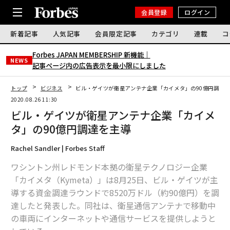
会員登録
ログイン
新着記事
人気記事
会員限定記事
カテゴリ
連載
コ
Forbes JAPAN MEMBERSHIP 新機能｜
NEWS
記事ページ内の広告表示を最小限にしました
トップ
ビジネス
ビル・ゲイツが衛星アンテナ企業「カイメタ」の90億円調達
2020.08.26 11:30
ビル・ゲイツが衛星アンテナ企業「カイメ
タ」の90億円調達を主導
Rachel Sandler | Forbes Staff
ワシントン州レドモンド本拠の衛星テクノロジー企業
「カイメタ（Kymeta）」は8月25日、ビル・ゲイツが主
導する資金調達ラウンドで8520万ドル（約90億円）を調
達したと発表した。同社は、衛星通信アンテナで移動中
の車両にインターネットや通信サービスを提供しようと