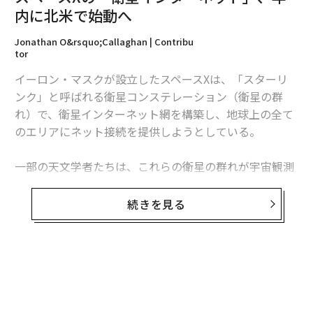
内に北米で始動へ
編集＝上田裕資
Jonathan O&rsquo;Callaghan | Contribu
tor
2026年9月号発売中
イーロン・マスクが設立したスペースXは、「スターリ
ンク」と呼ばれる衛星コンステレーション（衛星の群
れ）で、衛星インターネット網を構築し、地球上の全て
最新号の購入はこちらから
のエリアにネット接続を提供しようとしている。
メンバーシップに登録する
一部の天文学者たちは、これらの衛星の群れが宇宙観測
の妨げになると危惧しているが、マスクはその考えを否
定した。3月9日、ワシントンDCで開催された2020 Satel
続きを見る
lite Conferenceの会場で彼は、スペースXが天文学者が
懸念する事態への対処を進めていると述べた。
関連記事
「当社のチームは天文学コミュニティからの懸念の払拭
無料のメールマガジンに登録
スペースXの「衛星インターネット」、年内に北米で始動へ
に向けて、全力を尽くしている。衛星の群れは天体観測
無料登録
に一切影響を及ぼさないと確信している」と彼は話し
GAFAに対抗できる？ 「マイクロソフト」の強みの正体