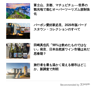
富士山、京都、マチュピチュ──世界の
観光地で進むオーバーツーリズム規制強
化
バーボン愛好家必見、2026年版バード
スタウン・コレクションのすべて
田崎真也氏「98%は飲めたものではな
い」発言、日本自然派ワイン市場は未だ
思春期？
旅行者を最も温かく迎える都市はどこ
か、新調査で判明
Recommended by