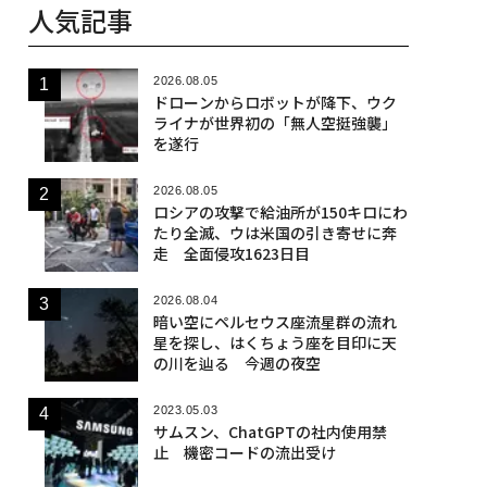
人気記事
2026.08.05
ドローンからロボットが降下、ウク
ライナが世界初の「無人空挺強襲」
を遂行
2026.08.05
ロシアの攻撃で給油所が150キロにわ
たり全滅、ウは米国の引き寄せに奔
走 全面侵攻1623日目
2026.08.04
暗い空にペルセウス座流星群の流れ
星を探し、はくちょう座を目印に天
の川を辿る 今週の夜空
2023.05.03
サムスン、ChatGPTの社内使用禁
止 機密コードの流出受け