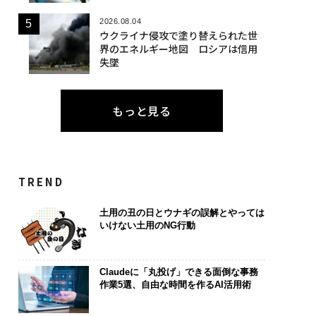
2026.08.04
ウクライナ侵攻で塗り替えられた世
界のエネルギー地図 ロシアは信用
失墜
もっと見る
TREND
土用の丑の日とウナギの誤解とやっては
いけない土用のNG行動
Claudeに「丸投げ」できる面倒な事務
作業5選、自由な時間を作るAI活用術