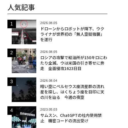
人気記事
2026.08.05
ドローンからロボットが降下、ウク
ライナが世界初の「無人空挺強襲」
を遂行
2026.08.05
ロシアの攻撃で給油所が150キロにわ
たり全滅、ウは米国の引き寄せに奔
走 全面侵攻1623日目
2026.08.04
暗い空にペルセウス座流星群の流れ
星を探し、はくちょう座を目印に天
の川を辿る 今週の夜空
2023.05.03
サムスン、ChatGPTの社内使用禁
止 機密コードの流出受け