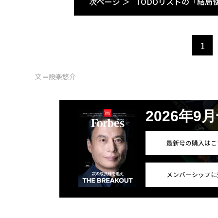
次ページ ＞
TODOリストの「結局
1
文＝設楽悠介
2026年9
最新号の購入はこ
メンバーシップに