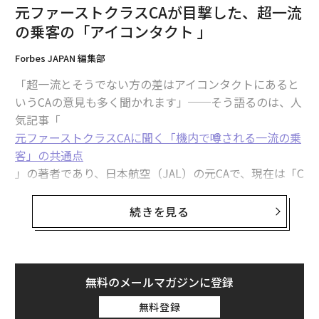
グーグルで学んだ、「即レス」の人ほど人生の損が増えていくワケ
元ファーストクラスCAが目撃した、超一流
の乗客の「アイコンタクト 」
なぜか上司から一目置かれる人の「会食マナー」
Forbes JAPAN 編集部
墜落事故から半年 コービー・ブライアントの「無敵のメンタル」に学ぶ
「超一流とそうでない方の差はアイコンタクトにあると
いうCAの意見も多く聞かれます」──そう語るのは、人
ビデオ会議の「ピンチ」で格を上げる人、下げる人
気記事「
元ファーストクラスCAに聞く「機内で噂される一流の乗
客」の共通点
advertisement
」の著者であり、日本航空（JAL）の元CAで、現在は「C
Aメディア」代表取締役の清水裕美子氏だ。
続きを見る
コミュニケーションの大部分は、言葉ではなく、話し方
や非言語コミュニケーションに基づいている。さまざま
な研究によると、人が伝えるメッセージのうち55％から
なんと90％が、非言語コミュニケーションの影響を受け
無料のメールマガジンに登録
ると推定されている。
無料登録