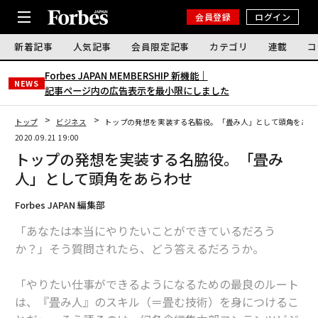
会員登録
ログイン
新着記事
人気記事
会員限定記事
カテゴリ
連載
コ
Forbes JAPAN MEMBERSHIP 新機能｜
NEWS
記事ページ内の広告表示を最小限にしました
トップ
ビジネス
トップの発想を実装する名脇役。「畳み人」として頭角をあら
2020.09.21 19:00
トップの発想を実装する名脇役。「畳み
人」として頭角をあらわせ
Forbes JAPAN 編集部
「あなたは本当にやりたいことができているだろう
か？」そう質問されたら、どう答えるだろうか。
「やりたい仕事ができるようになるための最良のルート
は、『畳み人』のスキル（＝畳む技術）を身につけるこ