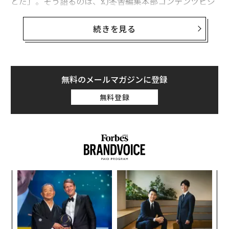
とだ」。そう語るのは、幻冬舎編集本部コンテンツビジ
ネス局局次長の設楽悠介氏だ。設楽氏は、幻冬舎のブロ
ックチェーン専門メディア「あたらしい経済（New eco
続きを見る
nomy）」の編集長として、またその他関連企業複数社
の取締役として活躍している。
設楽氏によれば、人間は2種類に分けられる。とくに仕
無料のメールマガジンに登録
事においては次の2つの人種しかいない。「風呂敷を広
無料登録
げる人」と「風呂敷を畳む人」である。前者は壮大なア
イデアをぶちかます天才肌、後者はそのアイデアを実務
に移せる有能な実務派だ。さらに、畳み人として評価を
得てくると、次第に「広げなさい」といわれる機会も増
えてくる。そして畳み人こそ、最強の「広げ人」になれ
るという。
─レ
〜
込め
織
そんな設楽氏の著書『
う
エ
「畳み人」という選択 「本当にやりたいこと」ができる
T
設オ
ようになる働き方の教科書
が