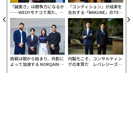
』では、これまで幻冬舎のカリスマ社長・見城徹氏や、
が
「誠実さ」は競争力になるか
「コンディション」が成果を
メディアで話題の編集者・箕輪厚介氏が次々に立てる突
──WEOYモナコで見た、く
左右する――「BAKUNE」のTEN
飛なプランを影ながら実行に移してきた自身の「畳む技
ら寿司の経営哲学
TIALが支える「挑戦者の明
術」のノウハウが、惜しげもなく詰め込まれている。今
日」
回はその中から特別に、一部抜粋して紹介する。
仕事に優先順位をつけ、スケジュールに落とし
挑戦は個から始まり、共創に
内製化こそ、コンサルティン
込め
よって加速する NORQAIN JA
グの本質だ レバレジーズが
PAN 特別座談会
実践する、次世代ファームの
全貌
自分の業務スピードを把握して細かな業務も効率化でき
るようになれば、それぞれの仕事に優先順位をつけてい
きます。具体的には、やるべき仕事をTODOリストに書
き出していきます。使うツールは、アプリでも手帳で
も、使いやすいものでOKです。
ポイントは、やるべき仕事をその期日ごとにカテゴリー
分けをしてまとめていくことです。僕の場合は、