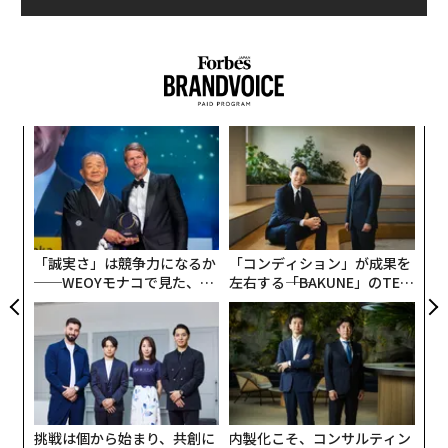
そのなかでも特に、「アイコンタクト」を意識すること
は、イメージ操作に繋がり、ビジネスでは重要なテクニ
ックと言っても過言ではない。そのため、超一流のビジ
ネスパーソンになるには、好感を与える「アイコンタク
ト」を極めて周りと差をつけることが必要不可欠だ。
─レ
〜
込め
織
好感を与えるアイコンタクトができるようになれば、初
う
エ
対面の人がたちまちファンになり、仕事や人間関係もう
T
設オ
まくいく、人生の強力な武器となる。
が
が
「誠実さ」は競争力になるか
「コンディション」が成果を
清水氏の著書『
──WEOYモナコで見た、く
左右する――「BAKUNE」のTEN
ファーストクラスCAの心をつかんだ マナーを超えた「気
ら寿司の経営哲学
TIALが支える「挑戦者の明
くばり」
日」
』（青春出版社、2020年7月21日刊）から、「超一流が
自然と取り入れているアイコンタクト」について、以下
抜粋で紹介する。
挑戦は個から始まり、共創に
内製化こそ、コンサルティン