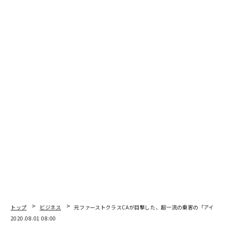
1
2
文＝設楽悠介
2026年9月号発売中
最新号の購入はこちらから
メンバーシップに登録する
関連記事
元ファーストクラスCAが目撃した、超一流の乗客の「アイコンタクト 」
トップ
ビジネス
元ファーストクラスCAが目撃した、超一流の乗客の「アイコン
2020.08.01 08:00