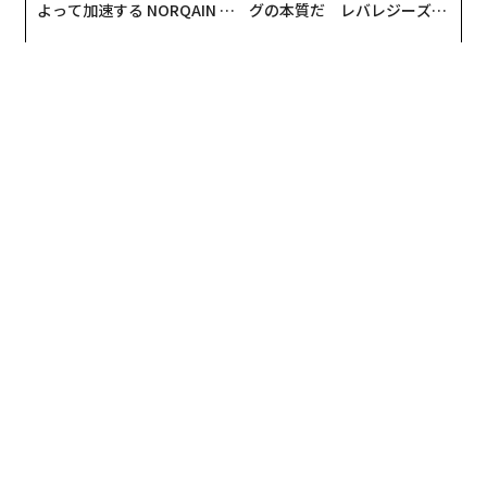
よって加速する NORQAIN JA
グの本質だ レバレジーズが
超一流と普通を分ける「アイコンタクト」
PAN 特別座談会
実践する、次世代ファームの
全貌
日本人は外国人に比べてアイコンタクトが苦手な傾向が
ありますが、超一流の方は外国人に引けを取らないくら
い相手の目をしっかり見て対応します。超一流とそうで
ない方の差はアイコンタクトにあるというCAの意見も多
く聞かれます。
「WBC日本代表選手の方々が搭乗されたときのこと。皆
様とても礼儀正しく感じがよかったのですが、なぜそう
感じたかと紐解いていくとアイコンタクトだったと思い
ます。しっかりと目を見て『ありがとう』と言ってくだ
さるなど、ささいなことの積み重ねでも、印象は大きく
変わります。野球選手が搭乗されたことはほかにもあり
ますが、WBC日本代表選手の方々のアイコンタクトは格
別でした」