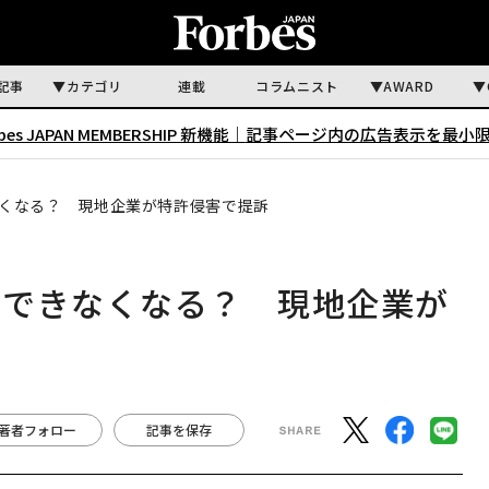
記事
カテゴリ
連載
コラムニスト
AWARD
rbes JAPAN MEMBERSHIP 新機能｜
記事ページ内の広告表示を最小
くなる？ 現地企業が特許侵害で提訴
売できなくなる？ 現地企業が
著者フォロー
記事を保存