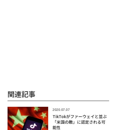
関連記事
2020.07.07
TikTokがファーウェイと並ぶ
「米国の敵」に認定される可
能性
2020.04.28
ファーウェイが地図アプリHER
Eを採用、スマホ業界に巨大な
衝撃
2020.07.14
iPhoneの体験を変えるiOS 14
の新機能──「5つの進化」に
注目