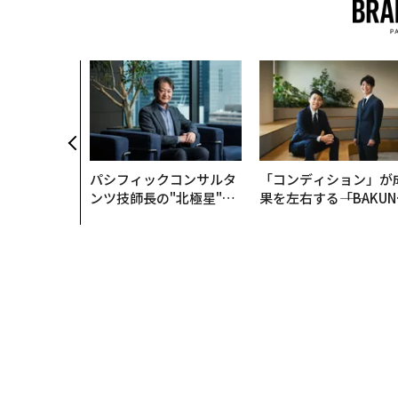
パシフィックコンサルタ
「コンディション」が
ンツ技師長の"北極星"。
果を左右する――「BAKUN
災害への無力感を乗り越
E」のTENTIALが支え
え見つけた、防災一筋20
「挑戦者の明日」
年の答え