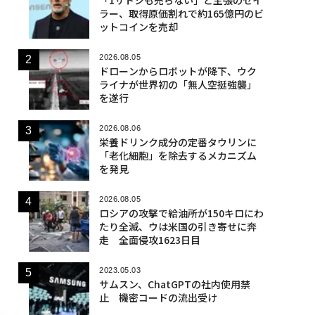
ラー、取得原価割れで約165億円のビ
ットコインを売却
2026.08.05
ドローンからロボットが降下、ウク
ライナが世界初の「無人空挺強襲」
を遂行
2026.08.06
栄養ドリンク成分の定番タウリンに
「老化細胞」を除去するメカニズム
を発見
2026.08.05
ロシアの攻撃で給油所が150キロにわ
たり全滅、ウは米国の引き寄せに奔
走 全面侵攻1623日目
2023.05.03
サムスン、ChatGPTの社内使用禁
止 機密コードの流出受け