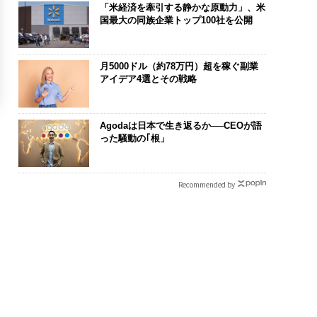
「米経済を牽引する静かな原動力」、米
国最大の同族企業トップ100社を公開
月5000ドル（約78万円）超を稼ぐ副業
アイデア4選とその戦略
Agodaは日本で生き返るか──CEOが語
った騒動の｢根」
Recommended by