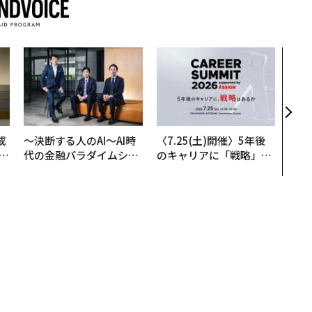
〜決
模組
装」
く”
ビジ
成
〜決断する人のAI〜AI時
〈7.25(土)開催〉5年後
代の金融パラダイムシフ
のキャリアに「戦略」は
る
ト、「超個別化」の核心
あるか。トップエグゼク
【MUFG×ウェルスナビ
ティブのキャリアに触れ
×PwC】
る1日│CAREER SUMMI
T 2026