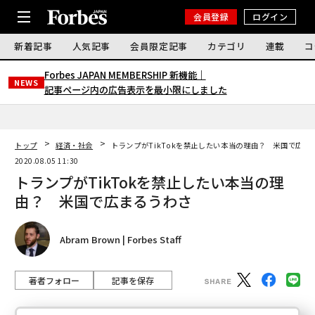
会員登録
ログイン
新着記事
人気記事
会員限定記事
カテゴリ
連載
コ
Forbes JAPAN MEMBERSHIP 新機能｜
NEWS
記事ページ内の広告表示を最小限にしました
トップ
経済・社会
トランプがTikTokを禁止したい本当の理由？ 米国で広ま
2020.08.05 11:30
トランプがTikTokを禁止したい本当の理
由？ 米国で広まるうわさ
Abram Brown | Forbes Staff
著者フォロー
記事を保存