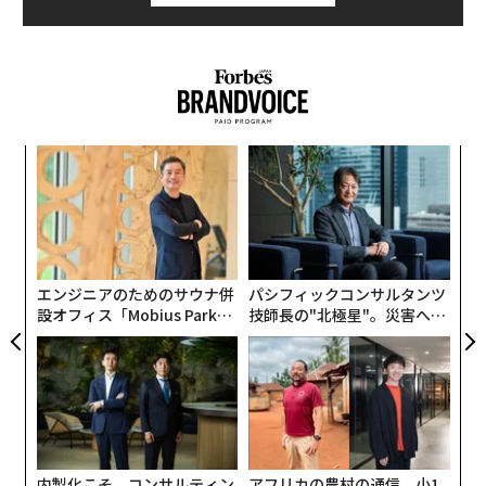
“
シ
グ
【
に
が
わ
エンジニアのためのサウナ併
パシフィックコンサルタンツ
設オフィス「Mobius Park」
技師長の"北極星"。災害への
がオープン──タマディック
無力感を乗り越え見つけた、
が健康経営を徹底する理由
防災一筋20年の答え
内製化こそ、コンサルティン
アフリカの農村の通信、小1