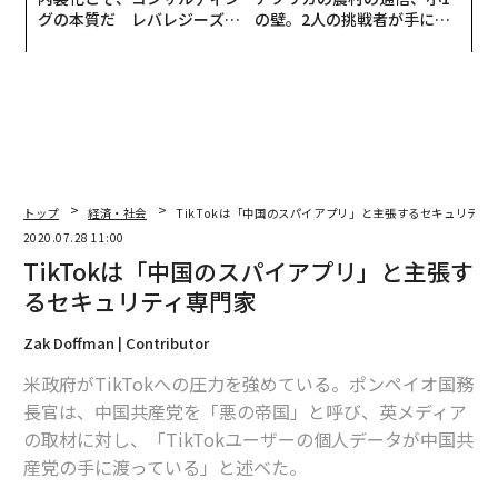
グの本質だ レバレジーズが
の壁。2人の挑戦者が手にし
実践する、次世代ファームの
た「次なる武器」
全貌
トップ
経済・社会
TikTokは「中国のスパイアプリ」と主張するセキュリティ
2020.07.28 11:00
TikTokは「中国のスパイアプリ」と主張す
るセキュリティ専門家
Zak Doffman | Contributor
米政府がTikTokへの圧力を強めている。ポンペイオ国務
長官は、中国共産党を「悪の帝国」と呼び、英メディア
の取材に対し、「TikTokユーザーの個人データが中国共
産党の手に渡っている」と述べた。