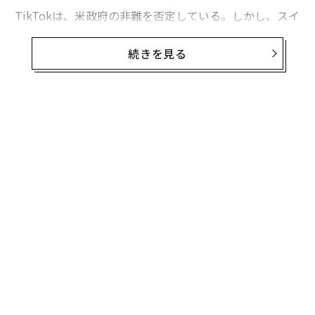
TikTokは、米政府の非難を否定している。しかし、スイ
スで運用されているオープンソースの電子メールサービ
ス「ProtonMail」のセキュリティ専門家が先日公表した
続きを見る
レポートは、TikTokの主張に疑問を投げかけている。
「TikTokは、大量の個人情報を収集するだけでなく、中
国共産党による国境を超えた監視や検閲活動に協力して
いる」
TikTokが懸念するのは、米政府が数千万人の米国人ユー
ザーに対し、アプリの利用を禁止することだ。そうなれ
ば、これまで急成長を遂げてきた同社の事業は停滞を余
儀なくされる。米国では先日、連邦政府職員が政府から
支給された端末にTikTokをインストールすることを禁止
する法案が可決された。
無料のメールマガジンに登録