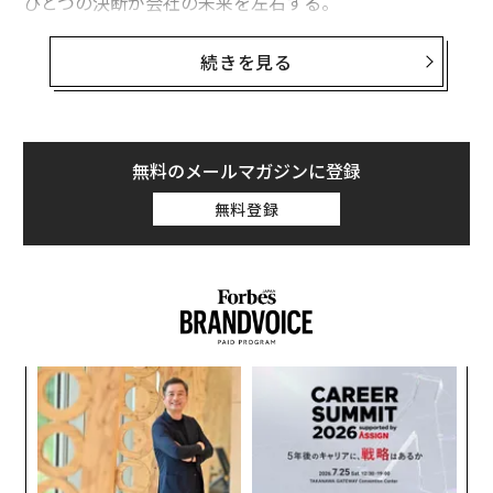
ひとつの決断が会社の未来を左右する。
そうした中、“新たな事業の創出”という大きな決断に踏
続きを見る
み切ったのが、
trevary
代表取締役の金城辰一郎だ。trev
aryはもともと、2016年にokinawa.ioという社名で沖縄
県内の企業のウェブマーケティング支援を手がける会社
としてスタートしたが、途中で事業をグルメvlogアプリ
無料のメールマガジンに登録
「
trevary（トレバリ）
」にピボットするタイミングで、
無料登録
社名を変更した。
サイバーエージェント・キャピタル、エフベンチャーズ
から資金調達し、新たな船出を切ったtrevaryだったが、
グルメvlogアプリは観光事業に大きく頼る部分があっ
た。新型コロナウイルスの感染拡大に伴う緊急事態宣言
義す
目
の発令により、人の移動は大幅に減少。サービスにとっ
むス
の
ても、会社にとっても大きなピンチが訪れた。
ン
「
左右
そんなピンチをチャンスに変えるべく、trevaryはコロナ
T