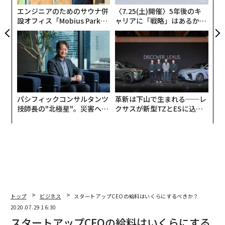
禍で新たにオンラインイベントを簡単に収益化できるサ
日
エンジニアのためのサウナ併
〈7.25(土)開催〉5年後のキ
ービス「
amply（アンプリー）
」をわずか1カ月で開発し
設オフィス「Mobius Park」
ャリアに「戦略」はあるか。
た。なぜ、新サービスを立ち上げることにしたのか。金
がオープン──タマディック
トップエグゼクティブのキャ
城の怒涛の日々に迫った。
が健康経営を徹底する理由
リアに触れる1日│CAREER S
UMMIT 2026
緊急事態宣言で状況は一変
パシフィックコンサルタンツ
革新は下山で生まれる──レ
「移動距離とアイデアは比例する」
技師長の"北極星"。災害への
クサスが新型TZとESに込め
無力感を乗り越え見つけた、
た「DISCOVER」の哲学
防災一筋20年の答え
尊敬するハイパーメディアクリエイターの高城剛氏の言
葉の下に、人々の移動距離を増やしたいという思いを実
現する地図と動画を掛け合わせたサービス。それがtreva
ryだ。
動画で消費の意思決定をする機会は増えてきているが、
トップ
ビジネス
スタートアップCEOの給料はいくらにするべきか？
これからは行き先も動画を見て決める時代になるのでは
2020.07.29 16:30
ないか。いずれは観光全般の動画を提供するというビジ
スタートアップCEOの給料はいくらにする