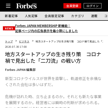
会員登録
ログイン
新着記事
人気記事
会員限定記事
カテゴリ
連載
コ
Forbes JAPAN MEMBERSHIP 新機能｜
NEWS
記事ページ内の広告表示を最小限にしました
トップ
ビジネス
地方スタートアップの生き残り策 コロナ禍で見出した「二刀
2020.07.30 17:00
地方スタートアップの生き残り策 コロナ
禍で見出した「二刀流」の戦い方
Forbes JAPAN 編集部
新型コロナウイルスが世界を直撃し、軌道修正を余儀な
くされた会社は多いはずだ。
危機が訪れた時、立ち止まるのか。それとも新たな事業
を展開するのか。経営者には瞬時の判断が求められる。