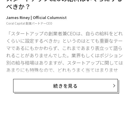
ョンを持ちながら、まずはカフェという切り口からスタ
べきか？
ートした。
James Riney | Official Columnist
Coral Capital 創業パートナーCEO
「お出かけ先の目的地選びの失敗」を解決する──せっ
かくの旅先で店舗が閉まっていたり、思っていた雰囲気
「スタートアップの創業者兼CEOは、自らの給料をどれ
と違っていたりという経験は誰しもあるだろう。
くらいに設定するべきか」というのはとても重要なテー
マであるにもかかわらず、これまであまり表立って語ら
その課題を事前に解決するためにカフェの様子を動画で
れることがありませんでした。業界もしくはポジション
紹介。ユーザーのニーズに合わせて調整を繰り返し、運
別の給与相場はありますが、スタートアップに関しては
営しているインスタグラムでエンゲージしている15万人
あまりにも特殊なので、どれもうまく当てはまりませ
もの “ファン”を中心に展開していた。
ん。
続きを見る
加えて、会社や創業メンバー個人個人の状況などがそれ
ぞれ大きく異なるため、あるスタートアップに当てはま
ることが別のスタートアップには当てはまらないことも
珍しくなく、判断が余計難しくなります。そのため、給
料をいくらにすべきかについて、大まかな考え方を示す
ことはできますが、特に決まったルールなどは存在しま