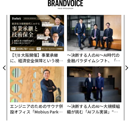
タイルブランドのことではない。（※開示事項：ディズ
ニーは、筆者の会社がクライアントのためにライセンス
契約を結んでいる企業である。）彼らは楽しさや遊び心
目
の
を提供するビジネスを行っているが、自社のIP（知的財
ン
産）やブランドイメージに関しては、決してリスクを冒
「
─
そうとはしない。私たちが話題にしているのは、そうし
ら
た領域以外の場所で消費者にとって意味を持つブラン
ド、つまり「楽しさ」や「遊び心」が、これまで苦労し
【7/8 大阪開催】事業承継
〜決断する人のAI〜AI時代の
に、経済安全保障という視点
金融パラダイムシフト、「超
て築き上げてきたブランドとしての敬意と相反すること
が加わるとき──経営者が問
個別化」の核心 【MUFG×ウ
が多いブランドのことだ。一部の企業は、自社が蓄積し
われる新たな判断軸
ェルスナビ×PwC】
てきた文化的価値が容易に失われてしまうのではないか
と懸念しているが、現代においては、パートナーシップ
のゲームに参画しないことの方が、ビジネスにとってむ
しろ害となる場合がある。
エンジニアのためのサウナ併
〜決断する人のAI〜大規模組
設オフィス「Mobius Park」
織が挑む「AIフル実装」“使
では、ライセンシングにおける「すべきこと（Do）」と
がオープン──タマディック
う”企業から“動く”企業へ【N
「すべきでないこと（Don't）」とは何だろうか。数十
が健康経営を徹底する理由
TTドコモビジネス×PwC】
年にわたりこうした大型案件を手がけてきたライセンシ