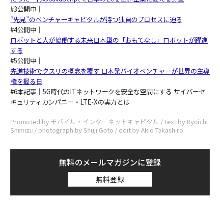
#3公開中
｜
“先見”のベンチャーキャピタルが持つ独自のプロセスに迫る
#4公開中｜
ロボットと人が協働する未来日本型の「おもてなし」ロボットが躍進
する
#5公開中｜
先進技術でクスリの概念を覆す 日本発バイオベンチャーが世界の主導
権を握る日
#6本記事｜5G時代のITネットワークを安全な空間にする サイバーセ
キュリティカンパニー・LTE-Xの実力とは
Promoted by モバイル・インターネットキャピタル / text by Ryoichi
Shimizu / photograph by Shuji Goto / edit by Akio Takashiro
無料のメールマガジンに登録
無料登録