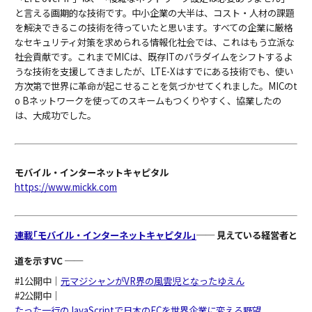
と言える画期的な技術です。中小企業の大半は、コスト・人材の課題
を解決できるこの技術を待っていたと思います。すべての企業に厳格
なセキュリティ対策を求められる情報化社会では、これはもう立派な
社会貢献です。これまでMICは、既存ITのパラダイムをシフトするよ
うな技術を支援してきましたが、LTE-Xはすでにある技術でも、使い
方次第で世界に革命が起こせることを気づかせてくれました。MICのt
o Bネットワークを使ってのスキームもつくりやすく、協業したの
は、大成功でした。
モバイル・インターネットキャピタル
https://www.mickk.com
連載｢モバイル・インターネットキャピタル｣
── 見えている経営者と
道を示すVC ──
#1公開中｜
元マジシャンがVR界の風雲児となったゆえん
#2公開中｜
たった一行のJavaScriptで日本のECを世界企業に変える野望