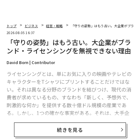
トップ
ビジネス
経営・戦略
「守りの姿勢」はもう古い。大企業がブラン
2026.08.05 16:37
「守りの姿勢」はもう古い。大企業がブラ
ンド・ライセンシングを無視できない理由
David Born | Contributor
ライセンシングとは、単にお気に入りの映画やテレビの
キャラクターをTシャツにプリントすることだけではな
い。それは異なる分野のブランドを結びつけ、現代の消
費者が求めているもの、すなわち「新しく、予想外で、
刺激的な何か」を提供する数十億ドル規模の産業であ
る。しかし、1つの確かな事実がある。それは、大手企
業ブランドが、この新しい革新的な顧客エンゲージメン
トの手法を逃しているということだ。ブランドの信頼性
続きを見る
が損なわれるのを恐れているのだろうか。それとも、う