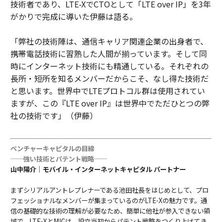
技術者であり、LTE-XでCTOとして「LTE over IP」を3年
がかりで完成に導いた伊藤は語る。
「弊社の技術陣は、通信キャリア関連企業の出身者で、
携帯電話技術に習熟した人間が揃っています。そして同
時にインターネット技術にも精通している。それぞれの
長所・短所を知るメンバーだからこそ、なし得た技術だ
と思います。世界中でLTEプロトコル群は使用されてい
ますが、この『LTE over IP』は世界中でただひとつの弊
社の技術です」（伊藤）
ベンチャーキャピタルの目線
──強い技術とパテント戦略──
山中陽介｜モバイル・インターネットキャピタル パートナー
まずシリアルアントレプレナーである池田社長をはじめとして、プロ
フェッショナルなメンバーが集まっているのがLTE-Xの魅力です。通
信の基礎的な技術の理解が必要なため、簡単に他社が参入できない領
域で、LTE-XとMICは、設立当初からパテント戦略をつくり上げてき