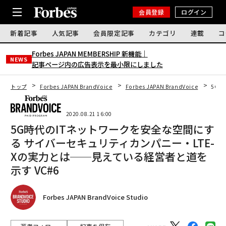
会員登録
ログイン
新着記事
人気記事
会員限定記事
カテゴリ
連載
コ
Forbes JAPAN MEMBERSHIP 新機能｜
NEWS
記事ページ内の広告表示を最小限にしました
トップ
Forbes JAPAN BrandVoice
Forbes JAPAN BrandVoice
5G時
2020.08.21 16:00
5G時代のITネットワークを安全な空間にす
る サイバーセキュリティカンパニー・LTE-
Xの実力とは──見えている経営者と道を
示す VC#6
Forbes JAPAN BrandVoice Studio