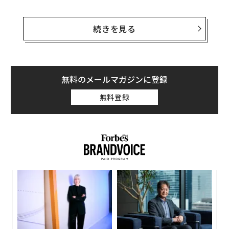
実質的価値が、タイミングよりも大事だ。現在の経済状
態でも繁栄している新たな企業がある。レブ1ベンチャ
続きを見る
ーズ（Rev1 Ventures）のベンチャーアクセラレーショ
ン・投資担当副社長であるウェーン・エンブリーは、事
業を立ち上げたいがどのようにすればよいか分からない
場合はプロセスを市場、資本、人材、事業、商品の5つ
無料のメールマガジンに登録
のカテゴリーに分解することを提案している。
無料登録
1. 市場の調査
創出される全ての事業に大きな市場があったとすれば、
失敗する企業の数ははるかに少ないはずだ。起業をする
キ
な
前に調査を行い、何度もその有効性を確認しよう。あな
か。
術
たの商品への需要は世界の現状に依存するのではなく、
キャ
た
“
R S
ア
持続可能性があるようにすべきだ。
オ
ジ