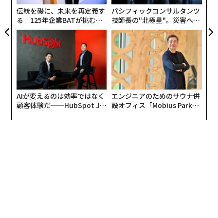
伝統を礎に、未来を再定義す
パシフィックコンサルタンツ
る 125年企業BATが挑むス
技師長の"北極星"。災害への
モークレスな未来
無力感を乗り越え見つけた、
防災一筋20年の答え
AIが変えるのは効率ではなく
エンジニアのためのサウナ併
顧客体験だ──HubSpot Ja
設オフィス「Mobius Park」
panが語る「Grow Better」
がオープン──タマディック
な組織のつくり方
が健康経営を徹底する理由