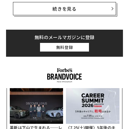
キング」ではピザやホットドッグなどのはるか下位に来
るものに違いない。
続きを見る
関連記事
だが、喉にカミソリが刺さるような、鋭い強烈な痛みを
ビル・ゲイツ夫妻が語る「コロナ後の世界」に向かう長い道のり
感じるという報告が、非公式ながらますます増加してい
採用ブランディングの意義、メリットを再考する｡「応募の質」を高めるた
るのだ。そしてこれは、新型コロナウイルス（SARS-Co
無料のメールマガジンに登録
めに
V-2）の新たな変異株「NB.1.8.1」の出現・流行と時を同
無料登録
じくして起こっている。NB.1.8.1は最近、中国で新型コ
コロナ後の「安全な国ランキング」首位にスイス、5位に日本
ロナの新たな感染拡大を招き、ここへきて米国でも急速
に広まっているオミクロン株派生型だ。
スタートアップに無知だった女性が、ベンチャーキャピタリストになるま
で
これは、NB.1.8.1がこれまでといくらか違ったタイプの
環境は変われど、本質は変わらない。年収1億超のサラリーマン・motoが
新型コロナを引き起こしているということなのだろう
語った「コロナ時代のキャリア論」
創業
エ
か。正確に言えばそうではない。とはいえ、新型コロナ
シン
設オ
タグ：
新型コロナウイルス特集
がもたらし得る影響や、夏の感染拡大がまた起こる可能
超え
が
挑
性にについて、わたしたちが引き続き注意を払うようあ
が
よっ
らためて警鐘を鳴らすものではある。
PA
革新は下山で生まれる──レ
〈7.25(土)開催〉5年後のキ