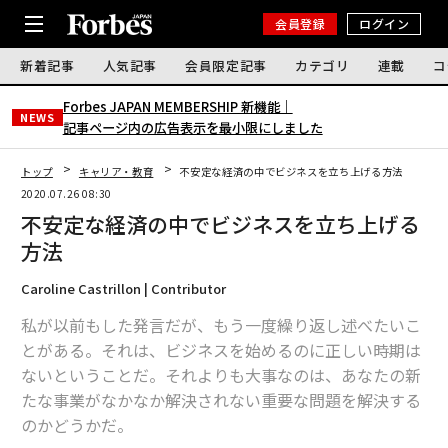
会員登録
ログイン
新着記事
人気記事
会員限定記事
カテゴリ
連載
コ
Forbes JAPAN MEMBERSHIP 新機能｜
NEWS
記事ページ内の広告表示を最小限にしました
トップ
キャリア・教育
不安定な経済の中でビジネスを立ち上げる方法
2020.07.26 08:30
不安定な経済の中でビジネスを立ち上げる
方法
Caroline Castrillon | Contributor
私が以前もした発言だが、もう一度繰り返し述べたいこ
とがある。それは、ビジネスを始めるのに正しい時期は
ないということだ。それよりも大事なのは、あなたの新
たな事業がなかなか解決されない重要な問題を解決する
のかどうかだ。