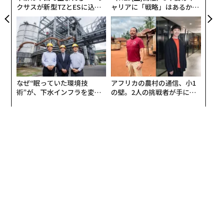
クサスが新型TZとESに込め
ャリアに「戦略」はあるか。
た「DISCOVER」の哲学
トップエグゼクティブのキャ
リアに触れる1日│CAREER S
UMMIT 2026
なぜ“眠っていた環境技
アフリカの農村の通信、小1
連載
術”が、下水インフラを変え
の壁。2人の挑戦者が手にし
新型コロナウイルス特集
たのか──産総研×月島JFE
た「次なる武器」
アクアソリューションの10年
連載一覧
advertisement