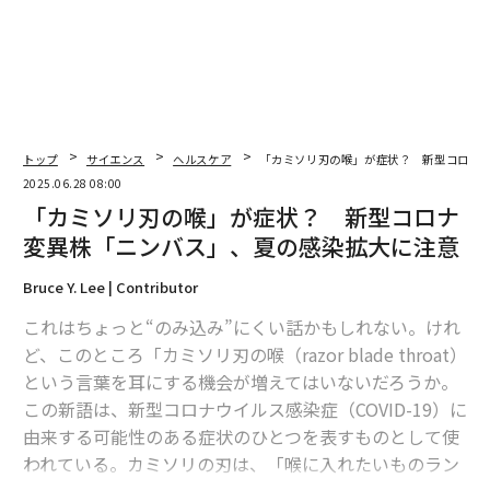
トップ
サイエンス
ヘルスケア
「カミソリ刃の喉」が症状？ 新型コロナ
翻訳・編集＝出田静
2025.06.28 08:00
「カミソリ刃の喉」が症状？ 新型コロナ
変異株「ニンバス」、夏の感染拡大に注意
2026年9月号発売中
Bruce Y. Lee | Contributor
これはちょっと“のみ込み”にくい話かもしれない。けれ
最新号の購入はこちらから
ど、このところ「カミソリ刃の喉（razor blade throat）
という言葉を耳にする機会が増えてはいないだろうか。
メンバーシップに登録する
この新語は、新型コロナウイルス感染症（COVID-19）に
由来する可能性のある症状のひとつを表すものとして使
われている。カミソリの刃は、「喉に入れたいものラン