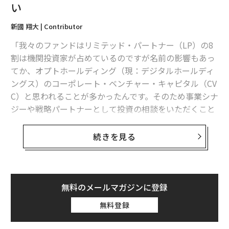
い
代表取締役CEOを務める弟の中野賀通は工業大学附属の
新國 翔大 | Contributor
高校に教員として4年ほど教壇に立った後、ダイレクト
「我々のファンドはリミテッド・パートナー（LP）の8
マーケティング領域のベンチャーでクラウド事業の立上
割は機関投資家が占めているのですが名前の影響もあっ
げや、数々の国内大手企業のマーケティングのプロジェ
てか、オプトホールディング（現：デジタルホールディ
クトにPMとして従事。2015年1月に技術顧問先のテモナ
ングス）のコーポレート・ベンチャー・キャピタル（CV
に加わり開発、事業、組織拡大に貢献し、2017年にマザ
C）と思われることが多かったんです。そのため事業シナ
ーズ上場、2019年には東証1部への鞍替えも経験した。
ジーや戦略パートナーとして投資の相談をいただくこと
が多く、このままのイメージではその文脈でしか投資で
2人はハンズオンで合流するまで、全くの別のキャリア
きなくなる可能性もあると感じ、オプトからは独立した
続きを見る
を歩んできた。年齢が13歳離れていることもあり、幼少
ベンチャーキャピタル（VC）の色を出していかなけれ
期の長い時間を共に過ごしてきたわけでもない。
ば、と思っていたんです」
叔父は兄弟にとって人生のメンタ
こう語るのは、Bonds Investment Groupパートナーの
次ページ ＞
無料のメールマガジンに登録
ーのような存在
細野尚孝だ。同社は先日、商号をオプトベンチャーズか
無料登録
らBonds Investment Groupへとリブランディングを実
施した。リブランディングにあたり、Bonds Investment
1
2
3
4