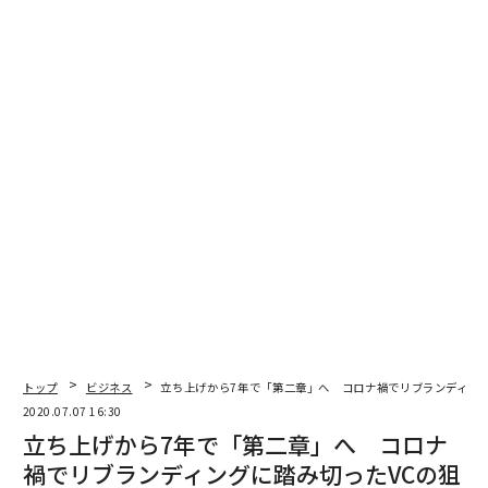
スタートアップもサポートするハンズオーナーも本気の
人に限定している。
それにしても、業界も経歴もバラバラなハンズオーナー
達が集うHandsOnはどのようにしてできあがったのか。
それを語る上でキーワードになるのは、HandsOnのコア
でありこのプロジェクトが生まれる理由にもなった「恩
送り」という考え方だ。
きっかけは父親と叔父からの「遺言」
HandsOnを運営するハンズオンは2人の兄弟が2019年に
立ち上げた。兄で代表取締役COOの中野裕哲は大手やベ
トップ
ビジネス
立ち上げから7年で「第二章」へ コロナ禍でリブランディング
ンチャー、会計事務所、コンサル会社にて、さまざまな
2020.07.07 16:30
職種を経験したのち独立。起業支援をライフワークとす
立ち上げから7年で「第二章」へ コロナ
る多彩な専門家集団を束ね、多くの起業家を総合的に伴
禍でリブランディングに踏み切ったVCの狙
走支援している。