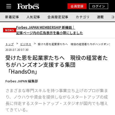
会員登録
ログイン
新着記事
人気記事
会員限定記事
カテゴリ
連載
コ
Forbes JAPAN MEMBERSHIP 新機能｜
NEWS
記事ページ内の広告表示を最小限にしました
トップ
ビジネス
受けた恩を起業家たちへ 現役の経営者たちがハンズオン支援す
2020.07.20 07:30
受けた恩を起業家たちへ 現役の経営者た
ちがハンズオン支援する集団
「HandsOn」
Forbes JAPAN 編集部
さまざまな専門スキルを持つ事業立ち上げのプロが集ま
り、ノウハウや資金を提供しながらスタートアップの成
長に伴走するスタートアップ・スタジオが国内でも増え
てきている。