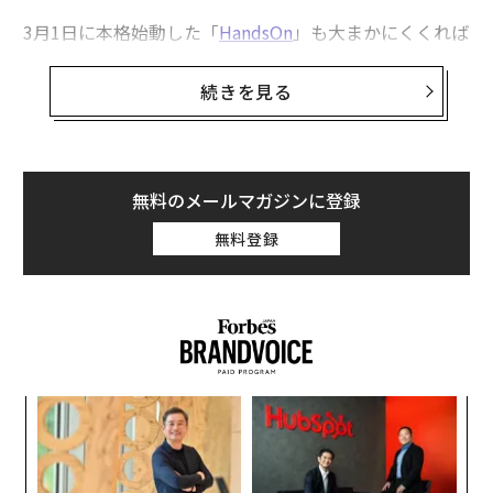
3月1日に本格始動した「
HandsOn
」も大まかにくくれば
その1つに含まれるだろう。ただし同社は従来のスター
トアップ・スタジオとは異なる、独自の思想と特徴を持
続きを見る
つ専門家集団だ。
最大の特徴はエグジットを経験した起業家やスタートア
ップのCxO経験者を中心に、自ら修羅の道を経験してき
無料のメールマガジンに登録
た事業家たちがメンター役であるハンズオーナーとして
無料登録
参画していること。経営、デザイン、マーケティング、
セールス、ブランディングなどスタートアップの成長に
必要な領域を、自分たちの経験をフル活用しながら全方
位でバックアップする。
小1
「
にし
3
C
な
る
術