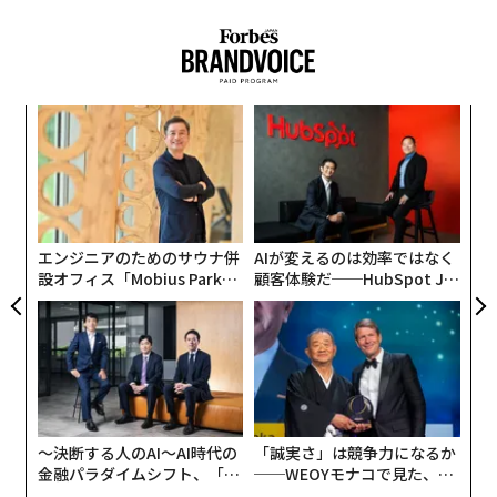
Groupは「社会課題の解決にフォーカス」「ワンチーム
文＝大崎真澄 写真＝小田駿一
で社会課題の解決に挑戦」「バディ制で起業家を支援」
の3つを強化していくという。
2026年9月号発売中
小1
「
Coral CapitalやSTRIVEなど、新たなファンドの組成に合
にし
3
わせてファンドの名称を変更する事例はこれまでにもあ
C
な
ったが、既存ファンドを運営した状態でのリブランディ
る
最新号の購入はこちらから
術
ングの事例はあまり耳にしない。なぜ、このタイミング
た
でリブランディングに踏み切ったのか。Bonds Investm
ア
エンジニアのためのサウナ併
AIが変えるのは効率ではなく
ent Groupがリブランディングに込めた思い、そして今
メンバーシップに登録する
設オフィス「Mobius Park」
顧客体験だ──HubSpot Ja
後のVCとしてのあり方について、パートナーの細野尚孝
がオープン──タマディック
panが語る「Grow Better」
と日野太樹に話を聞いた。
が健康経営を徹底する理由
な組織のつくり方
「CVC」のイメージを持たれたくなかった
関連記事
立ち上げから7年で「第二章」へ コロナ禍でリブランディングに踏み切っ
〜決断する人のAI〜AI時代の
「誠実さ」は競争力になるか
たVCの狙い
Bonds Investment Groupの設立は2013年。これまでに
金融パラダイムシフト、「超
──WEOYモナコで見た、く
2つのファンドなどで、累計140億円を運用し、55社以上
個別化」の核心 【MUFG×ウ
ら寿司の経営哲学