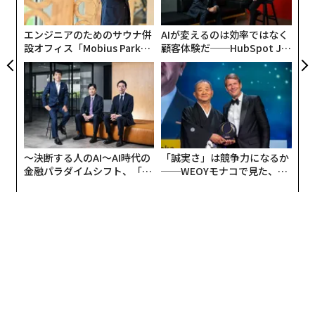
た
ア
エンジニアのためのサウナ併
AIが変えるのは効率ではなく
設オフィス「Mobius Park」
顧客体験だ──HubSpot Ja
がオープン──タマディック
panが語る「Grow Better」
が健康経営を徹底する理由
な組織のつくり方
ハンズオーナーにはリジョブ創業役員の高梨大輔、スタ
ートアップに特化した企業のブランディング・パートナ
〜決断する人のAI〜AI時代の
「誠実さ」は競争力になるか
ーのチカイケ秀夫、楽天の取締役常務執行役員を経験し
金融パラダイムシフト、「超
──WEOYモナコで見た、く
た安武弘晃などバラエティ豊かなメンバーが集結。ハン
個別化」の核心 【MUFG×ウ
ら寿司の経営哲学
ェルスナビ×PwC】
ズオーナーの質こそがHandsOnの価値に直結するため、
新規メンバーが就任する際には全員で内部投票をして決
める。
この仕組みは支援先のスタートアップを決める際も同様
だ。「2030年までに世界に通用するユニコーン企業を創
出する」ことを本気で目指しているからこそ、支援する