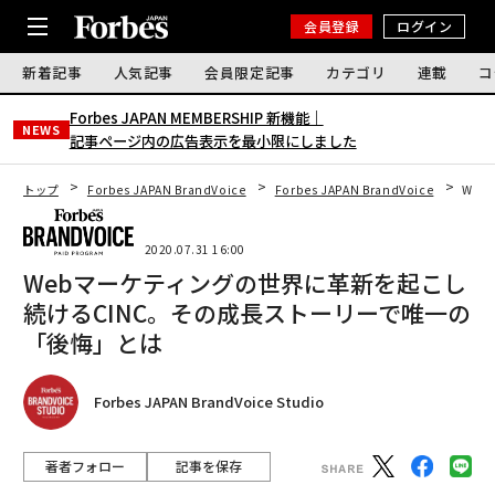
会員登録
ログイン
新着記事
人気記事
会員限定記事
カテゴリ
連載
コ
Forbes JAPAN MEMBERSHIP 新機能｜
NEWS
記事ページ内の広告表示を最小限にしました
トップ
Forbes JAPAN BrandVoice
Forbes JAPAN BrandVoice
We
2020.07.31 16:00
Webマーケティングの世界に革新を起こし
続けるCINC。その成長ストーリーで唯一の
「後悔」とは
Forbes JAPAN BrandVoice Studio
著者フォロー
記事を保存