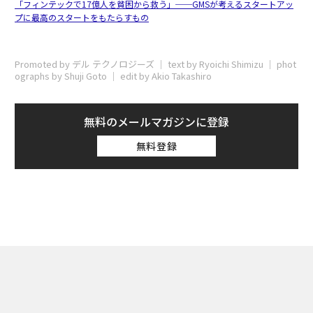
「フィンテックで17億人を貧困から救う」──GMSが考えるスタートアッ
プに最高のスタートをもたらすもの
Promoted by デル テクノロジーズ │ text by Ryoichi Shimizu │ phot
ographs by Shuji Goto │ edit by Akio Takashiro
無料のメールマガジンに登録
無料登録