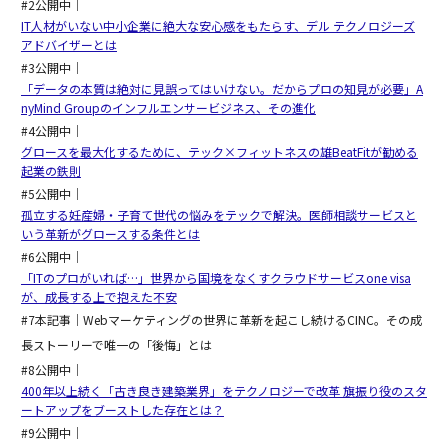
#2公開中｜
IT人材がいない中小企業に絶大な安心感をもたらす、デル テクノロジーズ
アドバイザーとは
#3公開中｜
「データの本質は絶対に見誤ってはいけない。だからプロの知見が必要」A
nyMind Groupのインフルエンサービジネス、その進化
#4公開中｜
グロースを最大化するために、テック×フィットネスの雄BeatFitが勧める
起業の鉄則
#5公開中｜
孤立する妊産婦・子育て世代の悩みをテックで解決。医師相談サービスと
いう革新がグロースする条件とは
#6公開中｜
「ITのプロがいれば…」世界から国境をなくすクラウドサービスone visa
が、成長する上で抱えた不安
#7本記事｜Webマーケティングの世界に革新を起こし続けるCINC。その成
長ストーリーで唯一の「後悔」とは
#8公開中｜
400年以上続く「古き良き建築業界」をテクノロジーで改革 旗振り役のスタ
ートアップをブーストした存在とは？
#9公開中｜