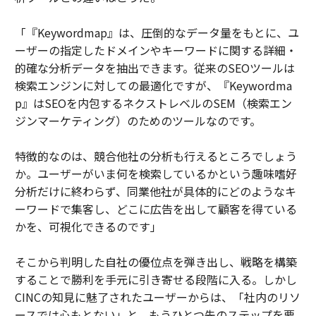
「『Keywordmap』は、圧倒的なデータ量をもとに、ユ
ーザーの指定したドメインやキーワードに関する詳細・
的確な分析データを抽出できます。従来のSEOツールは
検索エンジンに対しての最適化ですが、『Keywordma
p』はSEOを内包するネクストレベルのSEM（検索エン
ジンマーケティング）のためのツールなのです。
特徴的なのは、競合他社の分析も行えるところでしょう
か。ユーザーがいま何を検索しているかという趣味嗜好
分析だけに終わらず、同業他社が具体的にどのようなキ
ーワードで集客し、どこに広告を出して顧客を得ている
かを、可視化できるのです」
そこから判明した自社の優位点を弾き出し、戦略を構築
することで勝利を手元に引き寄せる段階に入る。しかし
CINCの知見に魅了されたユーザーからは、「社内のリソ
ースでは心もとない」と、もうひとつ先のステップを要