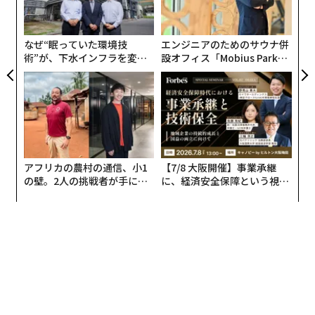
技
ついて取材を敢行、ついに完成したのが『
無
1兆ドルコーチ──シリコンバレーのレジェンド ビル・
防
メンバーシップに登録する
なぜ“眠っていた環境技
エンジニアのためのサウナ併
キャンベルの成功の教え
術”が、下水インフラを変え
設オフィス「Mobius Park」
』（ダイヤモンド社刊）だ。
たのか──産総研×月島JFE
がオープン──タマディック
アクアソリューションの10年
が健康経営を徹底する理由
同書は、現役のグーグルCEO（スンダー・ピチャイ）と
関連記事
アップルCEO（ティム・クック）が並んで賛辞を寄せる
異例の1冊となり、世界21カ国での発売が決まってい
働く女性の70%以上が「結婚不要」と回答 その理由は？
る。日本版刊行を記念し、「ダイヤモンド・オンライ
アフリカの農村の通信、小1
【7/8 大阪開催】事業承継
ン」からの転載で、同書の一部を数回にわたって公開す
30歳のエジプト人活動家の死 レインボーフラッグを掲げた彼女を追い詰
の壁。2人の挑戦者が手にし
に、経済安全保障という視点
る。
めた拷問
た「次なる武器」
が加わるとき──経営者が問
われる新たな判断軸
あぁ、痩せたい。人はなぜダイエットにハマるのか
「ずば抜けた人材」を集めるという鉄則
アデルが「激痩せ」で論争に、女性の減量を褒めるのは失礼？
韓国人の大学生が韓国から脱出したいと思う理由
「会社を運営するなら、本当にずば抜けた人材で周りを
固めろ」とビルは言った。もちろん、これは驚くべき名