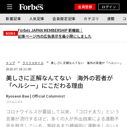
会員登録
ログイン
新着記事
人気記事
会員限定記事
カテゴリ
連載
コ
Forbes JAPAN MEMBERSHIP 新機能｜
NEWS
記事ページ内の広告表示を最小限にしました
トップ
ライフスタイル
美しさに正解なんてない 海外の若者が「ヘルシー」に
2020.07.18 21:00
美しさに正解なんてない 海外の若者が
「ヘルシー」にこだわる理由
Ryoseon Bae | Official Columnist
コラムニスト
コロナウイルスが蔓延して以来、「コロナ太り」という
言葉が流行するほど、多くの人が外出自粛による運動不
足を懸念している。普段あまり積極的に運動をしない人