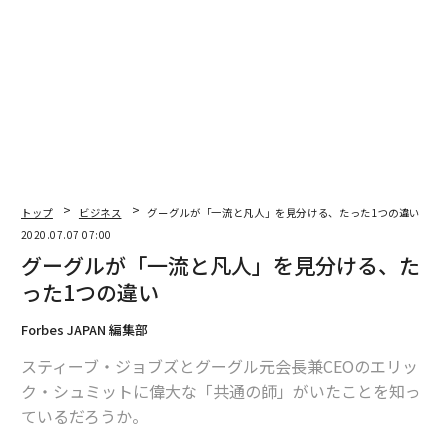
く、たまにモデルのようにしなやかな人もいた。入居し
た日から、彼女たちが食事をするたびに、どのようなも
のをどれくらい取り入れているか注意深く見てきた。そ
こでいくつかわかったことがあった。
まず、食事に無駄がほとんどない。ヨーロッパの女性達
の美肌の考察でもあったように、彼女たちの食生活は、
加工食品が少なく、自炊をすることが多く栄養バランス
が比較的とれている。朝はシリアルとコーヒー、昼はサ
トップ
ビジネス
グーグルが「一流と凡人」を見分ける、たった1つの違い
ンドイッチやトルティーヤ、夜は肉やチーズ、野菜や豆
2020.07.07 07:00
類、パスタなどを食べていた。夕飯の時間は8時半から9
グーグルが「一流と凡人」を見分ける、た
時と遅めだが、昼夜問わず毎食決まった時間に食事をと
った1つの違い
っている。トータル的な栄養バランスが取れているほ
か、間食も少ない。お酒も多くて週に3回、基本は2回ほ
Forbes JAPAN 編集部
どだった。
スティーブ・ジョブズとグーグル元会長兼CEOのエリッ
ク・シュミットに偉大な「共通の師」がいたことを知っ
「夏が来るから痩せなきゃ！」や「当分パスタを控えな
ているだろうか。
きゃ」という会話はよく耳にしたが、いずれも積極的に