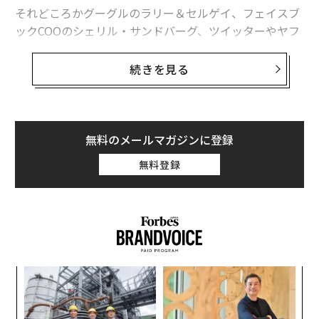
ジムに通い、運動もする前提での発言だったように思わ
それどころかグーグルのラリー＆セルゲイ、フェイスブ
れる。日本で流行した「炭水化物抜きダイエット」や
ックCOOのシェリル・サンドバーグ、ツイッターやヤフ
「糖質ゼロダイエット」など、偏った食生活を伴う短期
ー、ユーチューブのCEOまでが、この同じ師に育てられ
的な減量をしていた女性は、今のところまだ出会ってい
ている。
続きを見る
ない。
その師の名は、ビル・キャンベル。アメフトのコーチ出
食事に気を遣うのは「痩せたいか
身でありながら有能なプロ経営者であり、シリコンバレ
次ページ ＞
ら」じゃない
ーの数多くのリーダーたちにとってのコーチであり、メ
無料のメールマガジンに登録
ンター的存在だった人物だ。
無料登録
1
2
3
4
ビルが亡くなったことをきっかけに、このままではその
教えが永久に失われてしまうと危機意識を抱いたのが、
文＝裵麗善/Ryoseon Bae
15年以上にわたってビルに教えを受けてきたシュミット
ら、世界的ベストセラー『How Google Works』の著者
2026年9月号発売中
トリオだ。
〜
織
シュミットらは、自分たちの体験に加え、ビルの薫陶を
う
最新号の購入はこちらから
パ
受けた100人近くもの人物に、ビルの「成功の教え」に
T