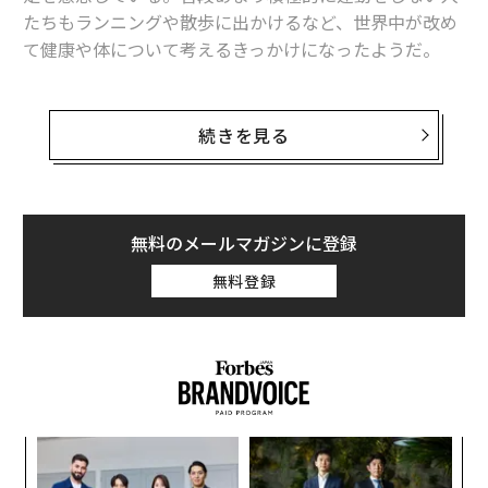
たちもランニングや散歩に出かけるなど、世界中が改め
て健康や体について考えるきっかけになったようだ。
近年は、ダイエットや体型についての話題は、かつてよ
りもセンシティブなものになったのではないだろうか。
続きを見る
数年前に、フランスで痩せすぎモデルの起用にまつわる
議論が巻き起こり、若い人たちを拒食症の危険から守る
ための規制が法制化されるなど、海外で少しずつ「美し
い体」の概念が変わりはじめた出来事があった。先月、
無料のメールマガジンに登録
アメリカの歌手リゾ（Lizzo）も、
自身のSNS
を通して、
無料登録
体型の自由について強く訴え、大きな反響を呼んだ。
筆者も、海外の街で道ゆく人を気にしてみたり、自身が
通うスペインのビジネススクールの学生と交流したり、
あらゆる女性たちをしばしば観察してみた。ほとんどの
女性が少なくとも体型について大きな悩みを抱えておら
な
ず、それぞれが持つ体に自信を持ち、オシャレを楽しん
術
でいるように見えた。大胆で軽やかに人生を謳歌してい