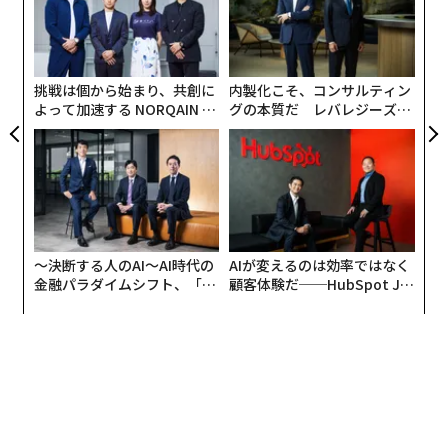
た
ア
るようだが、実はその裏には彼女たちなりの葛藤や、強
ア
の
い美の概念があった。彼女たちと生活を共にして見えた
た
現代女性の美しさの理由について考察していく。
挑戦は個から始まり、共創に
内製化こそ、コンサルティン
よって加速する NORQAIN JA
グの本質だ レバレジーズが
PAN 特別座談会
実践する、次世代ファームの
偏ったダイエットは過去の産物？
全貌
驚くことに、ダイエットするために特別な食品を購入し
たり、偏った食事をしている外国人の女性をこれまで一
度も見たことがない。筆者は韓国、イギリス、スペイン
〜決断する人のAI〜AI時代の
AIが変えるのは効率ではなく
で約2年半、多国籍な学生たちとシェアハウスや寮で共
金融パラダイムシフト、「超
顧客体験だ──HubSpot Ja
同生活をしていた経験があり、海外の若者の私生活を間
個別化」の核心 【MUFG×ウ
panが語る「Grow Better」
ェルスナビ×PwC】
な組織のつくり方
近で見てきた。特にバルセロナで、同年代のヨーロッパ
と南米の女性達とシェアハウスをしていた頃は、彼女達
の食生活がいつも興味深かった。
一緒に暮らしていた20代の女性は、太っている印象はな