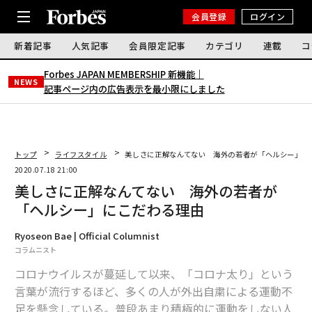
会員登録
ログイン
新着記事
人気記事
会員限定記事
カテゴリ
連載
コ
Forbes JAPAN MEMBERSHIP 新機能｜
NEWS
記事ページ内の広告表示を最小限にしました
トップ
ライフスタイル
美しさに正解なんてない 海外の若者が「ヘルシー」に
2020.07.18 21:00
美しさに正解なんてない 海外の若者が
「ヘルシー」にこだわる理由
Ryoseon Bae | Official Columnist
コラムニスト
コロナウイルスが蔓延して以来、「コロナ太り」という
言葉が流行するほど、多くの人が外出自粛による運動不
足を懸念している。普段あまり積極的に運動をしない人