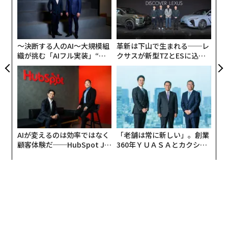
キャ
た
「
るようだが、実はその裏には彼女たちなりの葛藤や、強
R S
ア
─
い美の概念があった。彼女たちと生活を共にして見えた
ら
現代女性の美しさの理由について考察していく。
〜決断する人のAI〜大規模組
革新は下山で生まれる──レ
織が挑む「AIフル実装」“使
クサスが新型TZとESに込め
う”企業から“動く”企業へ【N
た「DISCOVER」の哲学
偏ったダイエットは過去の産物？
TTドコモビジネス×PwC】
驚くことに、ダイエットするために特別な食品を購入し
たり、偏った食事をしている外国人の女性をこれまで一
度も見たことがない。筆者は韓国、イギリス、スペイン
AIが変えるのは効率ではなく
「老舗は常に新しい」。創業
で約2年半、多国籍な学生たちとシェアハウスや寮で共
顧客体験だ──HubSpot Ja
360年ＹＵＡＳＡとカクシン
同生活をしていた経験があり、海外の若者の私生活を間
panが語る「Grow Better」
CEO田尻望が語る、AIを超え
な組織のつくり方
る人の価値
近で見てきた。特にバルセロナで、同年代のヨーロッパ
と南米の女性達とシェアハウスをしていた頃は、彼女達
の食生活がいつも興味深かった。
一緒に暮らしていた20代の女性は、太っている印象はな