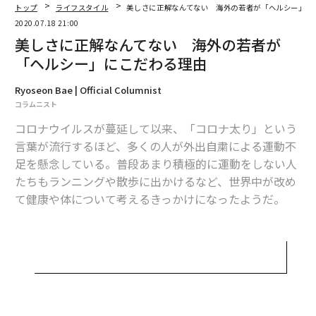
く、たまにモデルのようにしなやかな人もいた。入居し
トップ
ライフスタイル
美しさに正解なんてない 海外の若者が「ヘルシー」に
た日から、彼女たちが食事をするたびに、どのようなも
2020.07.18 21:00
のをどれくらい取り入れているか注意深く見てきた。そ
美しさに正解なんてない 海外の若者が
こでいくつかわかったことがあった。
「ヘルシー」にこだわる理由
まず、食事に無駄がほとんどない。ヨーロッパの女性達
Ryoseon Bae | Official Columnist
コラムニスト
の美肌の考察でもあったように、彼女たちの食生活は、
加工食品が少なく、自炊をすることが多く栄養バランス
コロナウイルスが蔓延して以来、「コロナ太り」という
が比較的とれている。朝はシリアルとコーヒー、昼はサ
言葉が流行するほど、多くの人が外出自粛による運動不
ンドイッチやトルティーヤ、夜は肉やチーズ、野菜や豆
足を懸念している。普段あまり積極的に運動をしない人
類、パスタなどを食べていた。夕飯の時間は8時半から9
たちもランニングや散歩に出かけるなど、世界中が改め
時と遅めだが、昼夜問わず毎食決まった時間に食事をと
て健康や体について考えるきっかけになったようだ。
っている。トータル的な栄養バランスが取れているほ
か、間食も少ない。お酒も多くて週に3回、基本は2回ほ
近年は、ダイエットや体型についての話題は、かつてよ
どだった。
りもセンシティブなものになったのではないだろうか。
数年前に、フランスで痩せすぎモデルの起用にまつわる
「夏が来るから痩せなきゃ！」や「当分パスタを控えな
議論が巻き起こり、若い人たちを拒食症の危険から守る
きゃ」という会話はよく耳にしたが、いずれも積極的に
ための規制が法制化されるなど、海外で少しずつ「美し