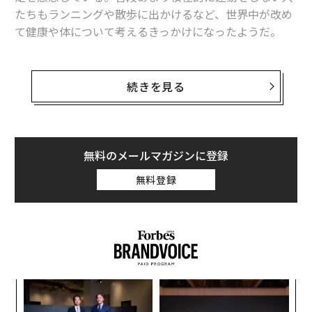
たちもランニングや散歩に出かけるなど、世界中が改め
て健康や体について考えるきっかけになったようだ。
近年は、ダイエットや体型についての話題は、かつてよ
りもセンシティブなものになったのではないだろうか。
続きを見る
数年前に、フランスで痩せすぎモデルの起用にまつわる
議論が巻き起こり、若い人たちを拒食症の危険から守る
ための規制が法制化されるなど、海外で少しずつ「美し
い体」の概念が変わりはじめた出来事があった。先月、
無料のメールマガジンに登録
アメリカの歌手リゾ（Lizzo）も、
自身のSNS
を通して、
無料登録
体型の自由について強く訴え、大きな反響を呼んだ。
筆者も、海外の街で道ゆく人を気にしてみたり、自身が
通うスペインのビジネススクールの学生と交流したり、
あらゆる女性たちをしばしば観察してみた。ほとんどの
女性が少なくとも体型について大きな悩みを抱えておら
キ
な
ず、それぞれが持つ体に自信を持ち、オシャレを楽しん
か。
術
でいるように見えた。大胆で軽やかに人生を謳歌してい