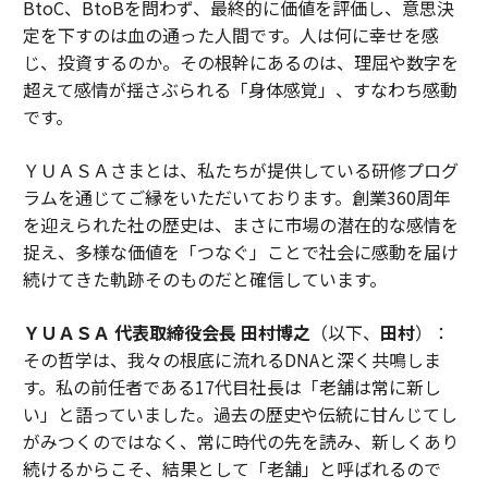
BtoC、BtoBを問わず、最終的に価値を評価し、意思決
定を下すのは血の通った人間です。人は何に幸せを感
じ、投資するのか。その根幹にあるのは、理屈や数字を
超えて感情が揺さぶられる「身体感覚」、すなわち感動
です。
ＹＵＡＳＡさまとは、私たちが提供している研修プログ
ラムを通じてご縁をいただいております。創業360周年
を迎えられた社の歴史は、まさに市場の潜在的な感情を
捉え、多様な価値を「つなぐ」ことで社会に感動を届け
続けてきた軌跡そのものだと確信しています。
ＹＵＡＳＡ 代表取締役会長 田村博之
（以下、
田村
）：
その哲学は、我々の根底に流れるDNAと深く共鳴しま
す。私の前任者である17代目社長は「老舗は常に新し
い」と語っていました。過去の歴史や伝統に甘んじてし
がみつくのではなく、常に時代の先を読み、新しくあり
続けるからこそ、結果として「老舗」と呼ばれるので