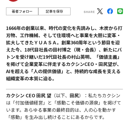
著者フォロー
記事を保存
1666年の創業以来、時代の変化を先読みし、木炭から打
刃物、工作機械、そして住環境へと事業を大胆に変革・
拡大してきたＹＵＡＳＡ。創業360周年という節目を迎
えた今、18代目社長の田村博之（現・会長）、新たにバ
トンを受け継いだ19代目社長の村山英明、「価値主義」
を掲げて企業変革に伴走するカクシンCEO・田尻望が、
AIを超える「人の提供価値」と、持続的な成長を支える
組織変革の本質に迫る。
カクシン CEO 田尻 望
（以下、
田尻
）：私たちカクシン
は「付加価値経営」と「感動こそ価値の源泉」を掲げて
います。あらゆる事業の最終目的は、人の心を動かす
「感動」を生み出し続けることにあるからです。