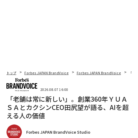
トップ
Forbes JAPAN BrandVoice
Forbes JAPAN BrandVoice
「老
2026.08.07 16:00
「老舗は常に新しい」。創業360年ＹＵＡ
ＳＡとカクシンCEO田尻望が語る、AIを超
える人の価値
Forbes JAPAN BrandVoice Studio