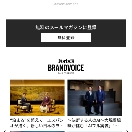
advertisement
無料のメールマガジンに登録
無料登録
ナ併
“
k」
シ
ック
グ
内
由
グ
実
全
“泊まる”を超えて─エスパシ
〜決断する人のAI〜大規模組
オが描く、新しい日本のラグ
織が挑む「AIフル実装」“使
ジュアリー（中編）
う”企業から“動く”企業へ【N