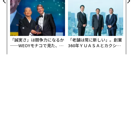
TTドコモビジネス×PwC】
「誠実さ」は競争力になるか
「老舗は常に新しい」。創業
──WEOYモナコで見た、く
360年ＹＵＡＳＡとカクシン
ら寿司の経営哲学
CEO田尻望が語る、AIを超え
る人の価値