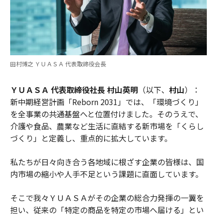
田村博之 ＹＵＡＳＡ 代表取締役会長
ＹＵＡＳＡ 代表取締役社長 村山英明
（以下、
村山
）：
新中期経営計画「Reborn 2031」では、「環境づくり」
を全事業の共通基盤へと位置付けました。そのうえで、
介護や食品、農業など生活に直結する新市場を「くらし
づくり」と定義し、重点的に拡大しています。
私たちが日々向き合う各地域に根ざす企業の皆様は、国
内市場の縮小や人手不足という課題に直面しています。
そこで我々ＹＵＡＳＡがその企業の総合力発揮の一翼を
担い、従来の「特定の商品を特定の市場へ届ける」とい