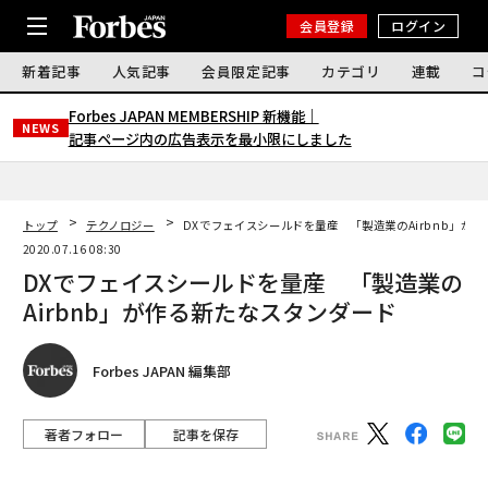
会員登録
ログイン
新着記事
人気記事
会員限定記事
カテゴリ
連載
コ
Forbes JAPAN MEMBERSHIP 新機能｜
NEWS
記事ページ内の広告表示を最小限にしました
トップ
テクノロジー
DXでフェイスシールドを量産 「製造業のAirbnb」が
2020.07.16 08:30
DXでフェイスシールドを量産 「製造業の
Airbnb」が作る新たなスタンダード
Forbes JAPAN 編集部
著者フォロー
記事を保存