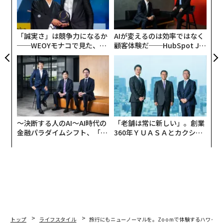
が
ク
た「
「誠実さ」は競争力になるか
AIが変えるのは効率ではなく
──WEOYモナコで見た、く
顧客体験だ──HubSpot Ja
ら寿司の経営哲学
panが語る「Grow Better」
な組織のつくり方
〜決断する人のAI〜AI時代の
「老舗は常に新しい」。創業
金融パラダイムシフト、「超
360年ＹＵＡＳＡとカクシン
個別化」の核心 【MUFG×ウ
CEO田尻望が語る、AIを超え
ェルスナビ×PwC】
る人の価値
トップ
ライフスタイル
旅行にもニューノーマルを。Zoomで体験するハワイの