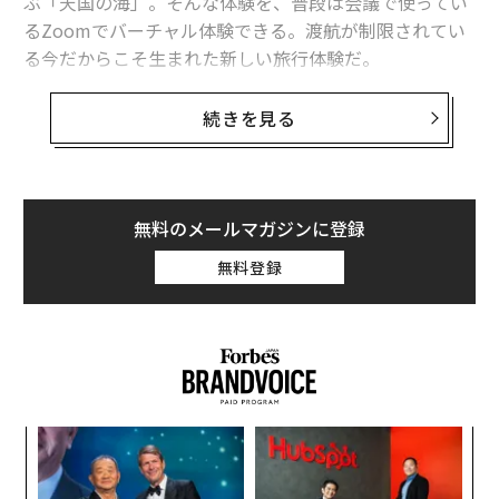
ぶ「天国の海」。そんな体験を、普段は会議で使ってい
るZoomでバーチャル体験できる。渡航が制限されてい
る今だからこそ生まれた新しい旅行体験だ。
世界中から最高のバケーションを求める観光者が集まる
続きを見る
ハワイ。青く広がる海、思いやりに満ちたアロハの精神
が感じられるホスピタリティ。行けば心が洗われること
は約束されている。
無料のメールマガジンに登録
観光地としての評価の高さを裏付けるように、近年でも
無料登録
2018年10月に「ザ・リッツ・カールトン・レジデンス
ワイキキビーチ」が新たなタワーを新設。翌年の2019年
10月には「ハレプナ ワイキキ バイ ハレクラニ」がオー
プン。不動産価値が下がりにくいことでも知られてお
り、投資価値の高さから高級レジデンスの開発も進む。
義す
エ
むス
設オ
が
革