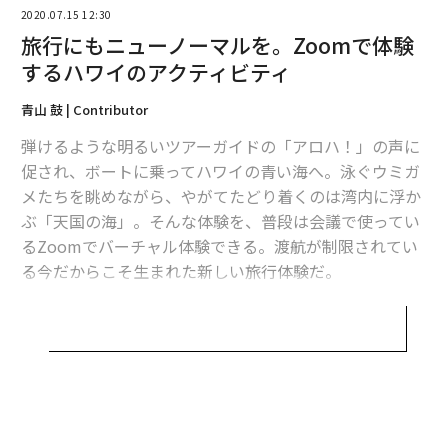
2020.07.15 12:30
旅行にもニューノーマルを。Zoomで体験
するハワイのアクティビティ
文=青山鼓
青山 鼓 | Contributor
弾けるような明るいツアーガイドの「アロハ！」の声に
促され、ボートに乗ってハワイの青い海へ。泳ぐウミガ
2026年9月号発売中
メたちを眺めながら、やがてたどり着くのは湾内に浮か
ぶ「天国の海」。そんな体験を、普段は会議で使ってい
るZoomでバーチャル体験できる。渡航が制限されてい
最新号の購入はこちらから
る今だからこそ生まれた新しい旅行体験だ。
メンバーシップに登録する
世界中から最高のバケーションを求める観光者が集まる
ハワイ。青く広がる海、思いやりに満ちたアロハの精神
が感じられるホスピタリティ。行けば心が洗われること
は約束されている。
関連記事
観光地としての評価の高さを裏付けるように、近年でも