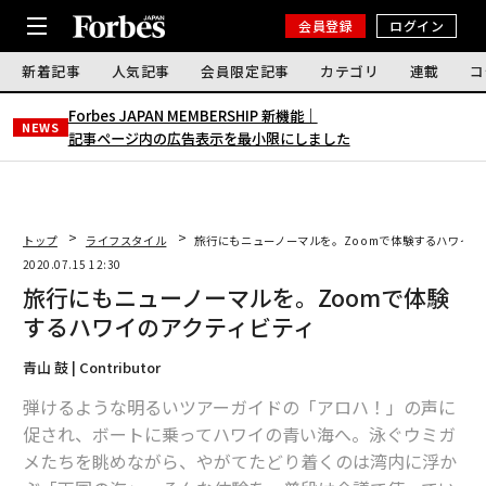
会員登録
ログイン
新着記事
人気記事
会員限定記事
カテゴリ
連載
コ
Forbes JAPAN MEMBERSHIP 新機能｜
NEWS
記事ページ内の広告表示を最小限にしました
トップ
ライフスタイル
旅行にもニューノーマルを。Zoomで体験するハワイの
2020.07.15 12:30
旅行にもニューノーマルを。Zoomで体験
するハワイのアクティビティ
青山 鼓 | Contributor
弾けるような明るいツアーガイドの「アロハ！」の声に
促され、ボートに乗ってハワイの青い海へ。泳ぐウミガ
メたちを眺めながら、やがてたどり着くのは湾内に浮か