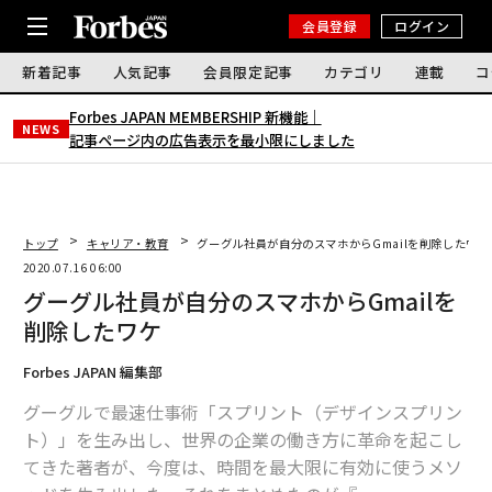
会員登録
ログイン
新着記事
人気記事
会員限定記事
カテゴリ
連載
コ
Forbes JAPAN MEMBERSHIP 新機能｜
NEWS
記事ページ内の広告表示を最小限にしました
トップ
キャリア・教育
グーグル社員が自分のスマホからGmailを削除したワケ
2020.07.16 06:00
グーグル社員が自分のスマホからGmailを
削除したワケ
Forbes JAPAN 編集部
グーグルで最速仕事術「スプリント（デザインスプリン
ト）」を生み出し、世界の企業の働き方に革命を起こし
てきた著者が、今度は、時間を最大限に有効に使うメソ