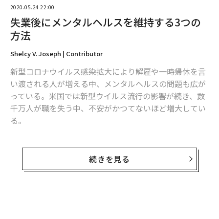
2020.05.24 22:00
失業後にメンタルヘルスを維持する3つの
方法
Shelcy V. Joseph | Contributor
Getty Images
新型コロナウイルス感染拡大により解雇や一時帰休を言
い渡される人が増える中、メンタルヘルスの問題も広が
あれは2012年のことだ。リビングルームで息子が木製の
っている。米国では新型ウイルス流行の影響が続き、数
電車セットで遊んでいた。ルーク（当時8歳）はせっせ
千万人が職を失う中、不安がかつてないほど増大してい
と線路をつなげ、フリン（赤ん坊）は機関車によだれを
る。
垂らしていた。そのときルークがふと顔を上げて、言っ
たのだ。「パパ、どうしてスマホを見てるの？」
新人セラピストを上級者とつなげスーパービジョン教育
を支援するモティボ（Motivo）のレイチェル・マクリカ
続きを見る
ルークは僕をとがめるつもりはなく、ただ不思議に思っ
ード最高経営責任者（CEO）は、「コロナ危機は、経済
たのだろう。でも僕はうまく答えられなかった。もちろ
や、親しい人たちと会う行為、そして安心感に影響を与
ん、その瞬間にメールをチェックする理由が何かあった
えている」と語る。「今の経済状況によって一時帰休や
はずだが、大した理由じゃない。その日は子どもたちと
解雇を言い渡された人が、仕事の喪失によって悲しみを
すごす時間を朝から楽しみにしていて、やっとその時間
感じることはよくある」