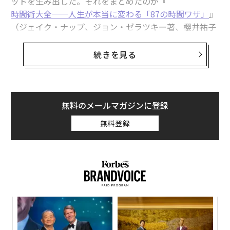
ッドを生み出した。それをまとめたのが『
時間術大全──人生が本当に変わる「87の時間ワザ」
』
（ジェイク・ナップ、ジョン・ゼラツキー著、櫻井祐子
訳、ダイヤモンド社）だ。同書はたちまちのうちに話題
となり、世界16カ国で刊行が決まっている。
続きを見る
著者のジェイク・ナップはグーグルで、ジョン・ゼラツ
キーはユーチューブで、人の目を「1分、1秒」でも多く
引きつける仕組みを研究し続けてきた「依存のプロ」
無料のメールマガジンに登録
だ。
無料登録
そんな人間心理のメカニズムを知り尽くした2人だから
こそ、同書の時間術はユニークかつ、きわめて本質を突
いている。「人間の『意志力』などほとんど役に立たな
い」という、徹底して冷めた現実的な視点からすべてが
組み立てられているのだ。
ナ併
革
k」
ク
さらに、「いくら生産性を上げても、ひたすら他人の期
ック
た「
〜