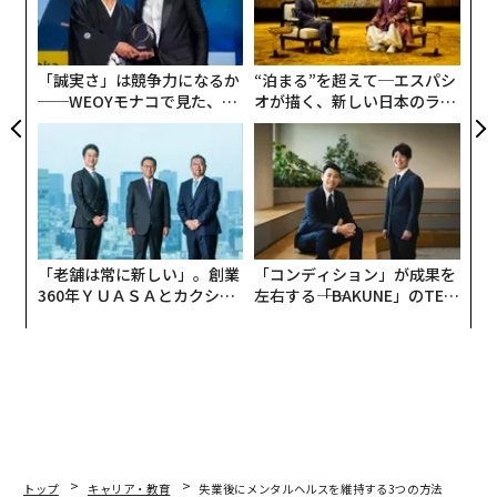
待に応えているだけ」で、自分のためになっているわけ
由
金
ではないという。では、このテクノロジー全盛のスピー
個
ドの速すぎる世界で、人生を本当に豊かにするには、い
ェ
「誠実さ」は競争力になるか
“泊まる”を超えて─エスパシ
ったい時間をどう扱うべきか？ 「ダイヤモンド・オン
──WEOYモナコで見た、く
オが描く、新しい日本のラグ
ライン」からの転載で、同書の一部を数回にわたって公
ら寿司の経営哲学
ジュアリー（中編）
開する。
気がつくとスマホを見ている
「老舗は常に新しい」。創業
「コンディション」が成果を
360年ＹＵＡＳＡとカクシン
左右する――「BAKUNE」のTEN
CEO田尻望が語る、AIを超え
TIALが支える「挑戦者の明
る人の価値
日」
トップ
キャリア・教育
失業後にメンタルヘルスを維持する3つの方法