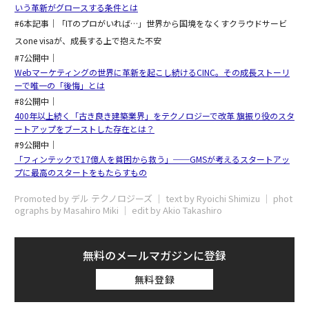
いう革新がグロースする条件とは
#6本記事｜「ITのプロがいれば…」世界から国境をなくすクラウドサービ
スone visaが、成長する上で抱えた不安
#7公開中｜
Webマーケティングの世界に革新を起こし続けるCINC。その成長ストーリ
ーで唯一の「後悔」とは
#8公開中｜
400年以上続く「古き良き建築業界」をテクノロジーで改革 旗振り役のスタ
ートアップをブーストした存在とは？
#9公開中｜
「フィンテックで17億人を貧困から救う」──GMSが考えるスタートアッ
プに最高のスタートをもたらすもの
Promoted by デル テクノロジーズ │ text by Ryoichi Shimizu │ phot
ographs by Masahiro Miki │ edit by Akio Takashiro
無料のメールマガジンに登録
無料登録