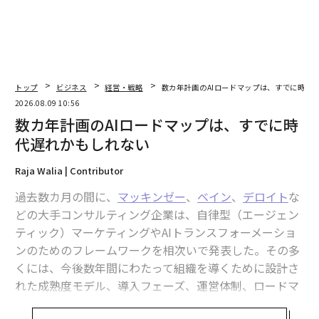
トップ
ビジネス
経営・戦略
数カ年計画のAIロードマップは、すでに時代
2026.08.09 10:56
数カ年計画のAIロードマップは、すでに時
代遅れかもしれない
Raja Walia | Contributor
過去数カ月の間に、
マッキンゼー
、
ベイン
、
デロイト
な
どの大手コンサルティング企業は、自律型（エージェン
ティック）マーケティングやAIトランスフォーメーショ
ンのためのフレームワークを相次いで発表した。その多
くには、今後数年間にわたって組織を導くために設計さ
れた成熟度モデル、導入フェーズ、運営体制、ロードマ
ップが含まれている。