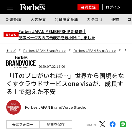
会員登録
ログイン
新着記事
人気記事
会員限定記事
カテゴリ
連載
コ
Forbes JAPAN MEMBERSHIP 新機能｜
NEWS
記事ページ内の広告表示を最小限にしました
トップ
Forbes JAPAN BrandVoice
Forbes JAPAN BrandVoice
「IT
2020.07.22 16:00
「ITのプロがいれば…」世界から国境をな
くすクラウドサービスone visaが、成長す
る上で抱えた不安
Forbes JAPAN BrandVoice Studio
著者フォロー
記事を保存