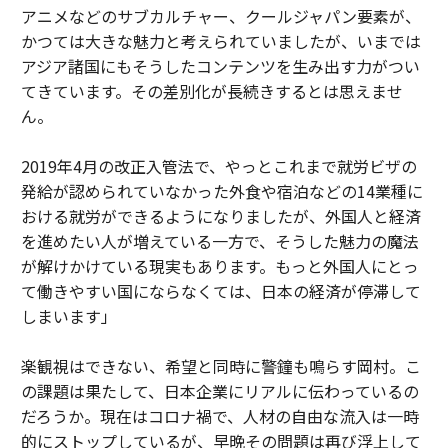
アニメなどのサブカルチャー、クールジャパン要素が、
かつては大きな魅力と考えられていましたが、いまでは
アジア諸国にもそうしたコンテンツを生み出す力がつい
てきています。その差別化が長続きするとは思えませ
ん。
2019年4月の改正入管法で、やっとこれまで就労ビザの
発給が認められていなかった外食や宿泊などの14業種に
おける就労ができるようになりましたが、外国人と経済
を進めたい人が増えている一方で、そうした魅力の魔法
が解けかけている現実もあります。もっと外国人にとっ
て働きやすい国にならなくては、日本の経済が停滞して
しまいます」
楽観視はできない、希望と同時に警鐘も鳴らす岡村。こ
の課題は果たして、日本企業にリアルに伝わっているの
だろうか。現在はコロナ禍で、人材の自由な流入は一時
的にストップしているが、早晩その問題は再び浮上して