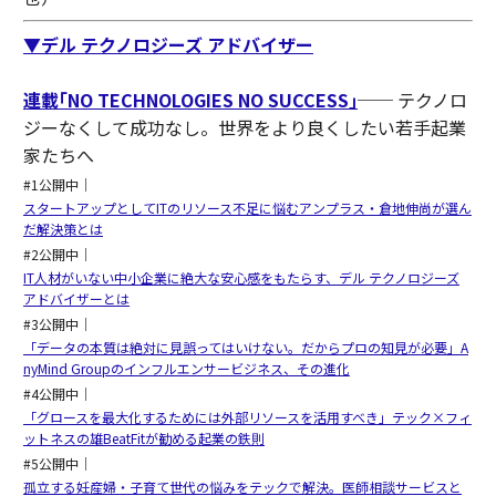
▼デル テクノロジーズ アドバイザー
連載｢NO TECHNOLOGIES NO SUCCESS｣
── テクノロ
ジーなくして成功なし。世界をより良くしたい若手起業
家たちへ
#1公開中｜
スタートアップとしてITのリソース不足に悩むアンプラス・倉地伸尚が選ん
だ解決策とは
#2公開中｜
IT人材がいない中小企業に絶大な安心感をもたらす、デル テクノロジーズ
アドバイザーとは
#3公開中｜
「データの本質は絶対に見誤ってはいけない。だからプロの知見が必要」A
nyMind Groupのインフルエンサービジネス、その進化
#4公開中｜
「グロースを最大化するためには外部リソースを活用すべき」テック×フィ
ットネスの雄BeatFitが勧める起業の鉄則
#5公開中｜
孤立する妊産婦・子育て世代の悩みをテックで解決。医師相談サービスと