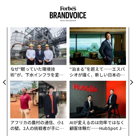
するたびに、優先順位はシフトする。チームは1四半期
前には想定していなかったユースケースを発見し、ベン
ダーは既存プロジェクトの投資対効果（経済性）を一変
させるような機能を導入する。
“
オ
年の初めに策定されたロードマップは、年末になっても
ジ
パ
依然として価値ある戦略的指針を含んでいるかもしれな
技
いが、その前提条件の多くは途中で変化する可能性があ
無
防
る。テクノロジー自体の進化スピードが加速しているた
なぜ“眠っていた環境技
“泊まる”を超えて──エスパ
め、組織は意思決定をより頻繁に見直さざるを得なくな
術”が、下水インフラを変え
シオが描く、新しい日本のラ
っている。
たのか──産総研×月島JFE
グジュアリー（前編）
アクアソリューションの10年
想定以上のスピードで風化するロードマップ
多くの組織は、従来のトランスフォーメーション・プロ
グラムと同じアプローチをいまだにAIに対して適用して
いる。リーダーシップチームは何カ月もかけて計画を策
アフリカの農村の通信、小1
AIが変えるのは効率ではなく
の壁。2人の挑戦者が手にし
顧客体験だ──HubSpot Ja
定し、将来あるべきアーキテクチャを定義し、複数年に
た「次なる武器」
panが語る「Grow Better」