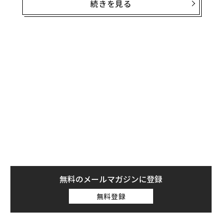
続きを見る
興味深いタイミングだ。2026年の第1四半期には、
250以上
の新しいAIモデルが市場に登場した。数週間ご
とに新しい機能が登場し続けている。コンテンツの作成
方法、カスタマーエクスペリエンス（顧客体験）の提供
方法、業務の自動化方法、そして意思決定の方法を変え
るツールを、現場のチームは手に入れつつある。
半年前のAIと現在のAIの違いを考えてみてほしい。い
や、わずか2カ月前のAIと現在のAIの違いだけでも考えて
みてほしい。控えめに言っても、それぞれの進化は極め
て大きなものだった。
四半期ごとに新しい現実が訪れる
無料のメールマガジンに登録
このイノベーションのスピードは、大半の組織が過去10
年間に経験してきたものとは全く異なる計画環境を生み
無料登録
出している。テクノロジーがこれほど急速に進化する
と、前提条件の有効期限は短くなる。新たな機会が出現